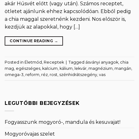
akár Húsvét előtt (vagy után). Számos receptet,
ötletet ajánlunk ehhez kapcsolódóan. Ebből pedig
a chia maggal szeretnénk kezdeni. Nos először is,
kezdjük az alapokkal, hogy […]
CONTINUE READING
→
Posted in
Életmód
,
Receptek
|
Tagged
ásványi anyagok
,
chia
mag
,
egészséges
,
kalcium
,
kálium
,
lekvár
,
magnézium
,
mangán
,
omega-3
,
reform
,
réz
,
rost
,
szénhidrátszegény
,
vas
LEGUTÓBBI BEJEGYZÉSEK
Fogyasszunk mogyoró-, mandula és kesuvajat!
Mogyoróvajas szelet