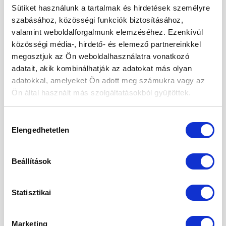
sósan is használni. Készíthetünk belőle
Sütiket használunk a tartalmak és hirdetések személyre
„túrógombócot„, sőt kipróbáltuk a „köleskolbászt” is,
szabásához, közösségi funkciók biztosításához,
de erről majd egy későbbi bejegyzésben
valamint weboldalforgalmunk elemzéséhez. Ezenkívül
olvashattok. […]
közösségi média-, hirdető- és elemező partnereinkkel
megosztjuk az Ön weboldalhasználatra vonatkozó
CONTINUE READING
→
adatait, akik kombinálhatják az adatokat más olyan
adatokkal, amelyeket Ön adott meg számukra vagy az
Ön által használt más szolgáltatásokból gyűjtöttek.
Posted in
Édesség
,
Receptek
|
Tagged
ásványi anyagok
,
chia
lekvár
,
chia mag
,
cukormentes
,
egészséges
,
eritrit
,
köles
,
köles
liszt
,
reform
,
rost
,
tönkölyliszt
,
tudatos
,
vitaminok
,
xilit
Hozzájárulás
Elengedhetetlen
kiválasztása
ÉLETMÓD
,
RECEPTEK
Tavaszi megújulás chia maggal
Beállítások
(recepttel)
Statisztikai
POSTED ON
2021.03.12.
Marketing