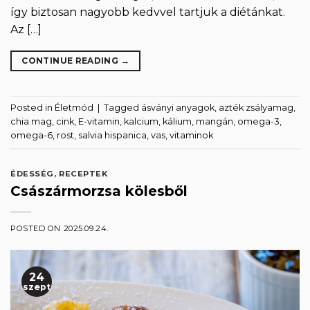
így biztosan nagyobb kedvvel tartjuk a diétánkat.
Az […]
CONTINUE READING
→
Posted in
Életmód
|
Tagged
ásványi anyagok
,
azték zsályamag
,
chia mag
,
cink
,
E-vitamin
,
kalcium
,
kálium
,
mangán
,
omega-3
,
omega-6
,
rost
,
salvia hispanica
,
vas
,
vitaminok
ÉDESSÉG
,
RECEPTEK
Császármorzsa kölesből
POSTED ON
2025.09.24.
24
szept