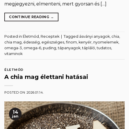
megjegyezni, elmenteni, mert gyorsan és […]
CONTINUE READING
→
Posted in
Életmód
,
Receptek
|
Tagged
ásványi anyagok
,
chia
,
chia mag
,
édesség
,
egészséges
,
finom
,
kenyér
,
nyomelemek
,
omega-3
,
omega-6
,
puding
,
tápanyagok
,
tápláló
,
tudatos
,
vitaminok
ÉLETMÓD
A chia mag élettani hatásai
POSTED ON
2026.01.14.
14
jan