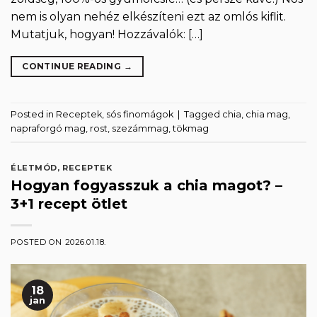
nem is olyan nehéz elkészíteni ezt az omlós kiflit.
Mutatjuk, hogyan! Hozzávalók: […]
CONTINUE READING
→
Posted in
Receptek
,
sós finomágok
|
Tagged
chia
,
chia mag
,
napraforgó mag
,
rost
,
szezámmag
,
tökmag
ÉLETMÓD
,
RECEPTEK
Hogyan fogyasszuk a chia magot? –
3+1 recept ötlet
POSTED ON
2026.01.18.
18
jan