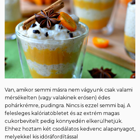
Van, amikor semmi másra nem vágyunk csak valami
mérsékelten (vagy valakinek erősen) édes
pohárkrémre, pudingra. Nincs is ezzel semmi baj. A
felesleges kalóriatöbletet és az extrém magas
cukorbevitelt pedig könnyedén elkerülhetjük.
Ehhez hoztam két csodálatos kedvenc alapanyagot,
melyekkel kis időráfordítással