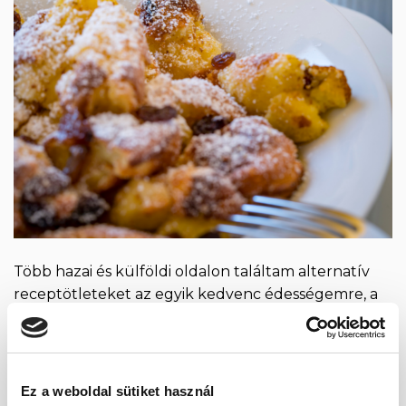
Több hazai és külföldi oldalon találtam alternatív
receptötleteket az egyik kedvenc édességemre, a
császármorzsára. A köles, mint fő hozzávaló nagyon
megfogott. Egyébként is nagyon szeretem, de az
egész csapat szereti, hiszen sokféleképp,
változatosan elkészíthető alapanyag. Lehet édesen,
Ez a weboldal sütiket használ