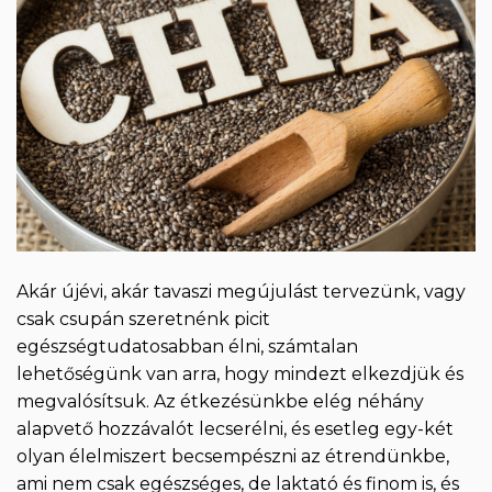
Akár újévi, akár tavaszi megújulást tervezünk, vagy
csak csupán szeretnénk picit
egészségtudatosabban élni, számtalan
lehetőségünk van arra, hogy mindezt elkezdjük és
megvalósítsuk. Az étkezésünkbe elég néhány
alapvető hozzávalót lecserélni, és esetleg egy-két
olyan élelmiszert becsempészni az étrendünkbe,
ami nem csak egészséges, de laktató és finom is, és