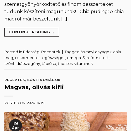
szemetgyönyörködtető és finom desszerteket
tudunk készíteni magunknak! Chia puding: A chia
magról már beszéltünk […]
CONTINUE READING
→
Posted in
Édesség
,
Receptek
|
Tagged
ásványi anyagok
,
chia
mag
,
cukormentes
,
egészséges
,
omega-3
,
reform
,
rost
,
szénhidrátszegény
,
tápióka
,
tudatos
,
vitaminok
RECEPTEK
,
SÓS FINOMÁGOK
Magvas, olívás kifli
POSTED ON
2026.04.19.
19
ápr