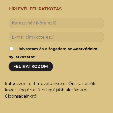
HÍRLEVÉL FELIRATKOZÁS
Elolvastam és elfogadom az
Adatvédelmi
nyilatkozatot
Iratkozzon fel hírlevelünkre és Ön is az elsők
között fog értesülni legújabb akcióinkról,
újdonságainkról!