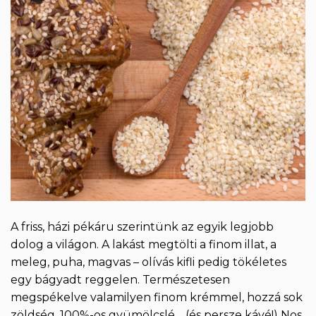
A friss, házi pékáru szerintünk az egyik legjobb
dolog a világon. A lakást megtölti a finom illat, a
meleg, puha, magvas – olívás kifli pedig tökéletes
egy bágyadt reggelen. Természetesen
megspékelve valamilyen finom krémmel, hozzá sok
zöldség, 100%-os gyümölcslé… (és persze kávé!) Nos