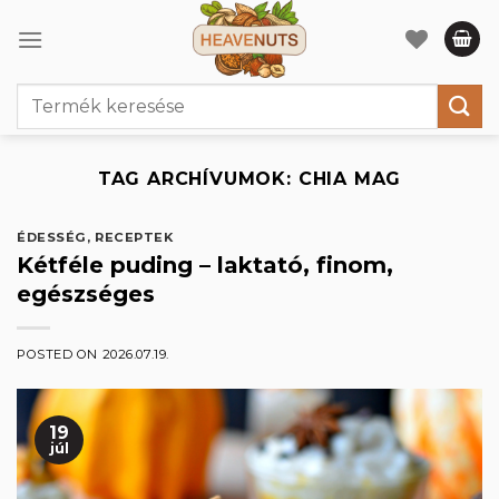
Skip
to
content
Keresés
a
következőre:
TAG ARCHÍVUMOK:
CHIA MAG
ÉDESSÉG
,
RECEPTEK
Kétféle puding – laktató, finom,
egészséges
POSTED ON
2026.07.19.
19
júl