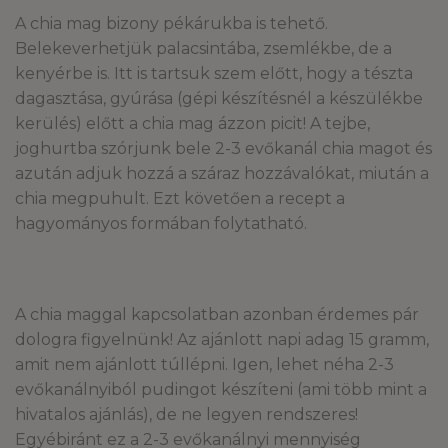
A chia mag bizony pékárukba is tehető.
Belekeverhetjük palacsintába, zsemlékbe, de a
kenyérbe is. Itt is tartsuk szem előtt, hogy a tészta
dagasztása, gyúrása (gépi készítésnél a készülékbe
kerülés) előtt a chia mag ázzon picit! A tejbe,
joghurtba szórjunk bele 2-3 evőkanál chia magot és
azután adjuk hozzá a száraz hozzávalókat, miután a
chia megpuhult. Ezt követően a recept a
hagyományos formában folytatható.
A chia maggal kapcsolatban azonban érdemes pár
dologra figyelnünk! Az ajánlott napi adag 15 gramm,
amit nem ajánlott túllépni. Igen, lehet néha 2-3
evőkanálnyiból pudingot készíteni (ami több mint a
hivatalos ajánlás), de ne legyen rendszeres!
Egyébiránt ez a 2-3 evőkanálnyi mennyiség