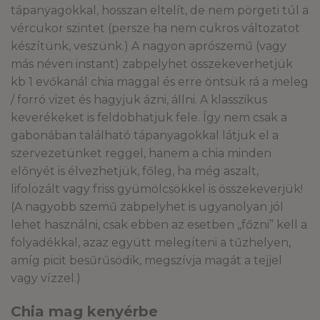
tápanyagokkal, hosszan eltelít, de nem pörgeti túl a
vércukor szintet (persze ha nem cukros változatot
készítünk, veszünk.) A nagyon aprószemű (vagy
más néven instant) zabpelyhet összekeverhetjük
kb 1 evőkanál chia maggal és erre öntsük rá a meleg
/ forró vizet és hagyjuk ázni, állni. A klasszikus
keverékeket is feldobhatjuk fele. Így nem csak a
gabonában található tápanyagokkal látjuk el a
szervezetünket reggel, hanem a chia minden
előnyét is élvezhetjük, főleg, ha még aszalt,
lifolozált vagy friss gyümölcsökkel is összekeverjük!
(A nagyobb szemű zabpelyhet is ugyanolyan jól
lehet használni, csak ebben az esetben „főzni” kell a
folyadékkal, azaz együtt melegíteni a tűzhelyen,
amíg picit besűrűsödik, megszívja magát a tejjel
vagy vízzel.)
Chia mag kenyérbe