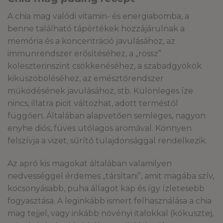
A chia mag valódi vitamin- és energiabomba, a
benne található tápértékek hozzájárulnak a
memória és a koncentráció javulásához, az
immunrendszer erősítéséhez, a „rossz”
koleszterinszint csökkenéséhez, a szabadgyökök
kiküszöböléséhez, az emésztőrendszer
működésének javulásához, stb. Különleges íze
nincs, illatra picit változhat, adott terméstől
függően. Általában alapvetően semleges, nagyon
enyhe diós, füves utólagos aromával. Könnyen
felszívja a vizet, sűrítő tulajdonsággal rendelkezik.
Az apró kis magokat általában valamilyen
nedvességgel érdemes „társítani”, amit magába szív,
kocsonyásabb, puha állagot kap és így ízletesebb
fogyasztása. A leginkább ismert felhasználása a chia
mag tejjel, vagy inkább növényi italokkal (kókusztej,