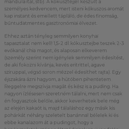
mandula ital, stb). A kókusztejjel készült a
személyes kedvencem, mert isteni kókuszos aromát
kap instant és emellett tápláló, de édes finomság,
bűntudatmentes gasztronómiai élvezet.
Ehhez aztán tényleg semmilyen konyhai
tapasztalat nem kell! 1,5-2 dl kókusztejbe teszek 2-3
evőkanál chia magot, és alaposan elkeverem
(személy szerint nem igénylek semmilyen édesítést,
de aki fokozni kívánja, kevés eritrittel, agave
sziruppal, végső soron mézzel édesíthet rajta). Egy
éjszakára ázni hagyom, a hűtőben pihentetem.
Reggelre megszívja magát és kész is a puding. Ha
nagyon ízlésesen szeretném tálalni, mert nem csak
én fogyasztok belőle, akkor keverhetek bele még
az elején kakaót is, majd tálaláshoz egy másik kis
pohárkát néhány szeletelt banánnal bélelek ki és
ebbe kanalazom át a pudingot, hogy a