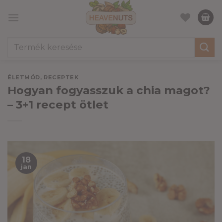
Skip
to
content
Keresés
a
következőre:
ÉLETMÓD
,
RECEPTEK
Hogyan fogyasszuk a chia magot?
– 3+1 recept ötlet
18
jan