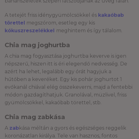
banánszeletek szépen látszódjanak az üveg falán.
A tetejét friss idénygyümölcsökkel és
kakaóbab
törettel
megszórom, esetleg egy kis
kókuszreszelékkel
meghintem és így tálalom.
Chia mag joghurtba
A chia mag fogyasztása joghurtba keverve is igen
népszerű, hiszen itt is éri elegendő nedvesség. De
azért ha lehet, legalább egy órát hagyjuk a
hűtőben a keveréket. Egy kis pohár joghurtot 1
evőkanál chiával elég összekeverni, majd a fentebbi
módon gazdagíthatjuk. Granolával, müzlivel, friss
gyümölcsökkel, kakaóbab törettel, stb.
Chia mag zabkása
A
zab
kása méltán a gyors és egészséges reggelik
koronázatlan királya. Tele van hasznos, fontos