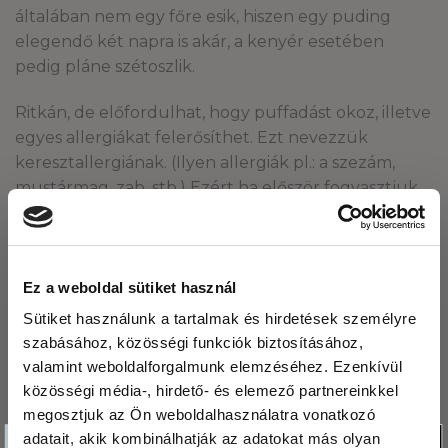
általában nem egy főre esik, hiszen egy puding
elegendő két napra is akár, a kenyér esetében
pedig pláne szétoszlik.
Ritkán, de előfordulhat, hogy puffadást okoz, illetve
egyes allergiákat felerősíthet. Ezt nevezzük
keresztallergiának. (Ilyen allergiák pl.: a szezám,
mustármag, zab, stb.) Ezért ha először fogyasztjuk,
csak kis mennyiséget kóstoljuk elsőre és figyeljük
meg a testünk reakcióit. Ha nem irritálja a gyomrot,
beleket, nem vált ki allergiás reakciót, gond nélkül
fogyasztható.
Ez a weboldal sütiket használ
Sütiket használunk a tartalmak és hirdetések személyre
szabásához, közösségi funkciók biztosításához,
valamint weboldalforgalmunk elemzéséhez. Ezenkívül
A chia mag élettani
Miért fogyasszunk
közösségi média-, hirdető- és elemező partnereinkkel
hatásai
kölespelyhet?
megosztjuk az Ön weboldalhasználatra vonatkozó
Köszönjük,hogy
adatait, akik kombinálhatják az adatokat más olyan