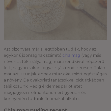
Azt bizonyára már a legtöbben tudják, hogy az
egykor újdonságnak számító
chia mag
(vagy más
néven azték zsálya mag) mára rendkívül népszerű
lett, nagyon sokan fogyasztják rendszeresen. Talán
már azt is tudják, ennek mi az oka, miért egészséges
a növény. De gyakorlati tanácsokkal picit ritkábban
találkozunk. Pedig érdemes pár ötletet
megjegyezni, elmenteni, mert gyorsan és
könnyedén tudunk finomakat alkotni.
Chia mag puding recept