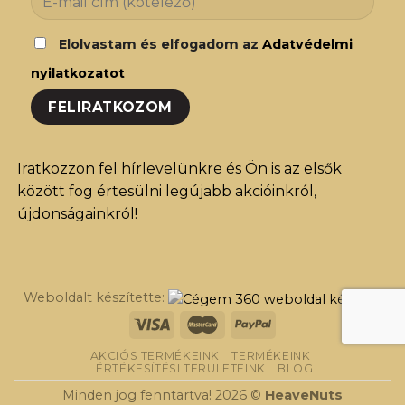
Elolvastam és elfogadom az
Adatvédelmi
nyilatkozatot
Iratkozzon fel hírlevelünkre és Ön is az elsők
között fog értesülni legújabb akcióinkról,
újdonságainkról!
Weboldalt készítette:
AKCIÓS TERMÉKEINK
TERMÉKEINK
ÉRTÉKESÍTÉSI TERÜLETEINK
BLOG
Minden jog fenntartva! 2026 ©
HeaveNuts