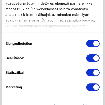
közösségi média-, hirdető- és elemező partnereinkkel
megosztjuk az Ön weboldalhasználatra vonatkozó
Posted in
Életmód
,
Italok
|
Tagged
cukorbetegség
,
egészséges
,
fehér eperfa
,
gyógyhatású
,
gyógynövény
,
adatait, akik kombinálhatják az adatokat más olyan
gyógytea
,
koleszterin
,
szívműködés
adatokkal, amelyeket Ön adott meg számukra vagy az
Ön által használt más szolgáltatásokból gyűjtöttek.
ÉLETMÓD
A kókuszliszt felhasználása a
Hozzájárulás
konyhában
Elengedhetetlen
kiválasztása
POSTED ON
2022.03.08.
Beállítások
08
Statisztikai
márc
Marketing