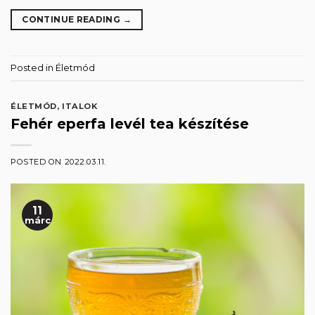
CONTINUE READING
→
Posted in
Életmód
ÉLETMÓD
,
ITALOK
Fehér eperfa levél tea készítése
POSTED ON
2022.03.11.
11
márc