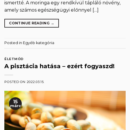
ismertté. A moringa egy rendkívül tápláló növény,
amely számos egészségügyi előnnyel […]
CONTINUE READING
→
Posted in
Egyéb kategória
ÉLETMÓD
A pisztácia hatása – ezért fogyaszd!
POSTED ON
2022.03.15.
15
márc