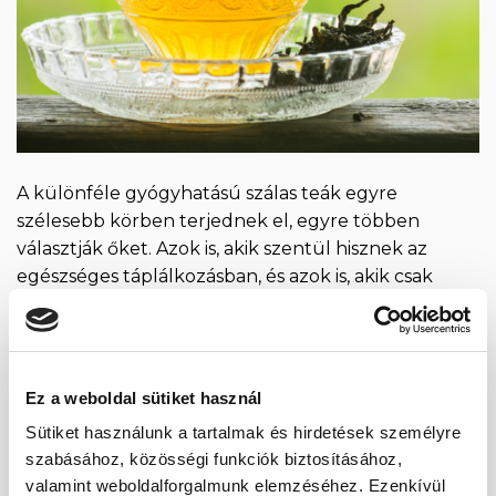
A különféle gyógyhatású szálas teák egyre
szélesebb körben terjednek el, egyre többen
választják őket. Azok is, akik szentül hisznek az
egészséges táplálkozásban, és azok is, akik csak
valamely panaszukat szeretnék enyhíteni, vagy azt
megelőzni. A sokszínű választék egyik eleme a
fehér eperfa levél tea, melynek főzete csodásan hat
az emberi szervezetre. Könnyed, frissítő tea,
Ez a weboldal sütiket használ
melynek […]
Sütiket használunk a tartalmak és hirdetések személyre
szabásához, közösségi funkciók biztosításához,
CONTINUE READING
→
valamint weboldalforgalmunk elemzéséhez. Ezenkívül