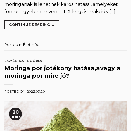
moringának is lehetnek káros hatásai, amelyeket
fontos figyelembe venni. 1. Allergiás reakciók […]
CONTINUE READING
→
Posted in
Életmód
EGYÉB KATEGÓRIA
Moringa por jotékony hatása,avagy a
moringa por mire jó?
POSTED ON
2022.03.20.
20
márc