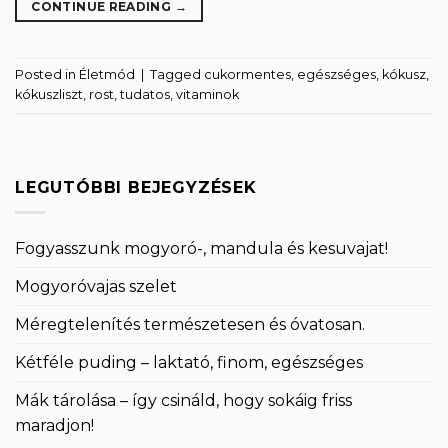
CONTINUE READING
→
Posted in
Életmód
|
Tagged
cukormentes
,
egészséges
,
kókusz
,
kókuszliszt
,
rost
,
tudatos
,
vitaminok
LEGUTÓBBI BEJEGYZÉSEK
Fogyasszunk mogyoró-, mandula és kesuvajat!
Mogyoróvajas szelet
Méregtelenítés természetesen és óvatosan.
Kétféle puding – laktató, finom, egészséges
Mák tárolása – így csináld, hogy sokáig friss
maradjon!