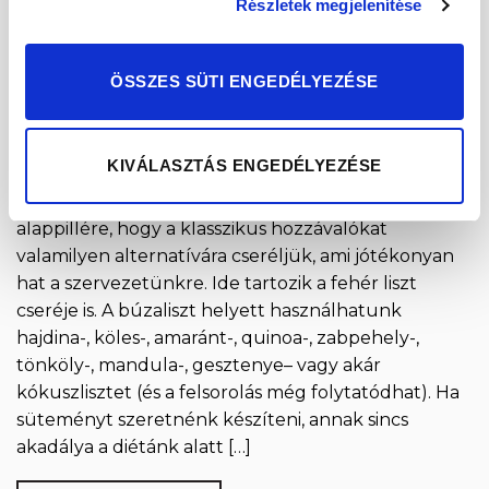
Részletek megjelenítése
ÖSSZES SÜTI ENGEDÉLYEZÉSE
KIVÁLASZTÁS ENGEDÉLYEZÉSE
Az egészségesebb, tudatosabb étkezés egyik
alappillére, hogy a klasszikus hozzávalókat
valamilyen alternatívára cseréljük, ami jótékonyan
hat a szervezetünkre. Ide tartozik a fehér liszt
cseréje is. A búzaliszt helyett használhatunk
hajdina-, köles-, amaránt-, quinoa-, zabpehely-,
tönköly-, mandula-, gesztenye– vagy akár
kókuszlisztet (és a felsorolás még folytatódhat). Ha
süteményt szeretnénk készíteni, annak sincs
akadálya a diétánk alatt […]