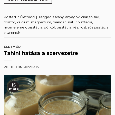
Posted in
Életmód
|
Tagged
ásványi anyagok
,
cink
,
folsav
,
foszfor
,
kalcium
,
magnézium
,
mangán
,
natúr pisztácia
,
nyomelemek
,
pisztácia
,
pörkölt pisztácia
,
réz
,
rost
,
sós pisztácia
,
vitaminok
ÉLETMÓD
Tahini hatása a szervezetre
POSTED ON
2022.03.15.
15
márc