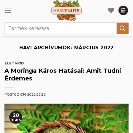
Skip
to
content
Keresés
a
következőre:
HAVI ARCHÍVUMOK:
MÁRCIUS 2022
ÉLETMÓD
A Moringa Káros Hatásai: Amit Tudni
Érdemes
POSTED ON
2022.03.20.
20
márc