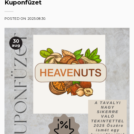
Kuponfüzet
POSTED ON
2025.08.30.
30
aug