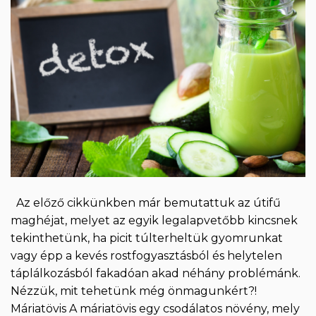
Az előző cikkünkben már bemutattuk az útifű
maghéjat, melyet az egyik legalapvetőbb kincsnek
tekinthetünk, ha picit túlterheltük gyomrunkat
vagy épp a kevés rostfogyasztásból és helytelen
táplálkozásból fakadóan akad néhány problémánk.
Nézzük, mit tehetünk még önmagunkért?!
Máriatövis A máriatövis egy csodálatos növény, mely