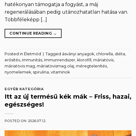
hatékonyan támogatja a fogyást, a máj
regenerálásában pedig utánozhatatlan hatása van.
Többféleképp […]
CONTINUE READING
→
Posted in
Életmód
|
Tagged
ásványi anyagok
,
chlorella
,
diéta
,
erősítés
,
immunitás
,
immunrendszer
,
klorofill
,
máriatövis
,
máriatövis mag
,
máriatövismag olaj
,
méregtelenítés
,
nyomelemek
,
spirulina
,
vitaminok
EGYÉB KATEGÓRIA
Itt az új termésű kék mák – Friss, hazai,
egészséges!
POSTED ON
2026.07.12.