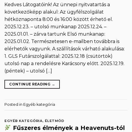
Kedves Látogatóink! Az ünnepi nyitvatartás a
következőképp alakul: Az ügyfélszolgálat
hétköznaponta 8:00 és 16:00 között érhető el.
2025.12.23. – utolsó munkanap 2025.12.24. –
2025.01.01. – zárva tartunk Első munkanap:
2025.01.02. Természetesen e-mailben továbbra is
elérhetők vagyunk. A szállítások várható alakulása:
1. GLS Futárszolgálattal: 2025.12.18 (csütörtök)
utolsó nap a rendelésre Karácsony előtt. 2025.12.19.
(péntek) – utolsó […]
CONTINUE READING
→
Posted in
Egyéb kategória
EGYÉB KATEGÓRIA
,
ÉLETMÓD
Fűszeres élmények a Heavenuts-tól