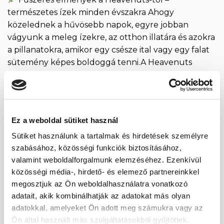
természetes ízek minden évszakra Ahogy
közelednek a hűvösebb napok, egyre jobban
vágyunk a meleg ízekre, az otthon illatára és azokra
a pillanatokra, amikor egy csésze ital vagy egy falat
sütemény képes boldoggá tenni.A Heavenuts
fűszerkeverékek pontosan ezt a hangulatot hozzák
el: természetes, adalékmentes, illatos keverékek,
amelyekkel bármikor új szintre […]
Ez a weboldal sütiket használ
CONTINUE READING
→
Sütiket használunk a tartalmak és hirdetések személyre
szabásához, közösségi funkciók biztosításához,
Posted in
Egyéb kategória
,
Életmód
valamint weboldalforgalmunk elemzéséhez. Ezenkívül
közösségi média-, hirdető- és elemező partnereinkkel
megosztjuk az Ön weboldalhasználatra vonatkozó
SÓS FINOMÁGOK
ÚJ TERMÉK A KINÁLATBAN „Palóc”
adatait, akik kombinálhatják az adatokat más olyan
Ropi – a klasszikus magyar sós
adatokkal, amelyeket Ön adott meg számukra vagy az
Ön által használt más szolgáltatásokból gyűjtöttek.
rágcsálnivaló, amely mindig kéznél van