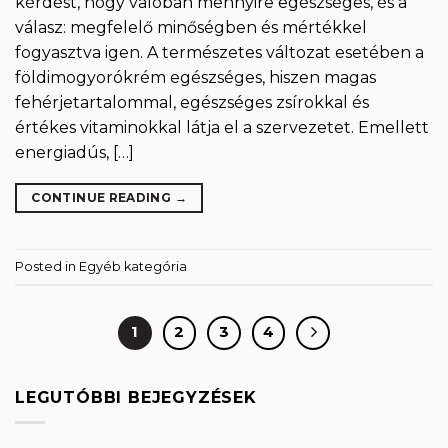
kérdést, hogy valóban mennyire egészséges, és a
válasz: megfelelő minőségben és mértékkel
fogyasztva igen. A természetes változat esetében a
földimogyorókrém egészséges, hiszen magas
fehérjetartalommal, egészséges zsírokkal és
értékes vitaminokkal látja el a szervezetet. Emellett
energiadús, […]
CONTINUE READING
→
Posted in
Egyéb kategória
1
2
3
4
LEGUTÓBBI BEJEGYZÉSEK