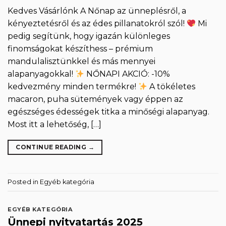
Kedves Vásárlónk A Nőnap az ünneplésről, a
kényeztetésről és az édes pillanatokról szól!
Mi
pedig segítünk, hogy igazán különleges
finomságokat készíthess – prémium
mandulalisztünkkel és más mennyei
alapanyagokkal!
NŐNAPI AKCIÓ: -10%
kedvezmény minden termékre!
A tökéletes
macaron, puha sütemények vagy éppen az
egészséges édességek titka a minőségi alapanyag.
Most itt a lehetőség, […]
CONTINUE READING
→
Posted in
Egyéb kategória
EGYÉB KATEGÓRIA
Ünnepi nyitvatartás 2025