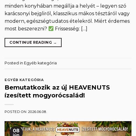
minden konyhában megállja a helyét – legyen szó
karácsonyi bejgliről, klasszikus mákos tésztáról vagy
modern, egészségtudatos ételekről. Miért érdemes
most beszerezni?
Frissesség: […]
CONTINUE READING
→
Posted in
Egyéb kategória
EGYÉB KATEGÓRIA
Bemutatkozik az új HEAVENUTS
ízesített mogyorócsalád!
POSTED ON
2026.06.08.
08
jún