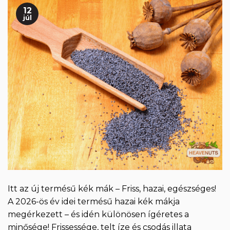
12
júl
Itt az új termésű kék mák – Friss, hazai, egészséges!
A 2026-ös év idei termésű hazai kék mákja
megérkezett – és idén különösen ígéretes a
minősége! Frissessége, telt íze és csodás illata