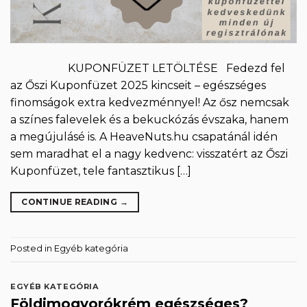
KUPONFÜZET LETÖLTÉSE Fedezd fel
az Őszi Kuponfüzet 2025 kincseit – egészséges
finomságok extra kedvezménnyel! Az ősz nemcsak
a színes falevelek és a bekuckózás évszaka, hanem
a megújulásé is. A HeaveNuts.hu csapatánál idén
sem maradhat el a nagy kedvenc: visszatért az Őszi
Kuponfüzet, tele fantasztikus […]
CONTINUE READING
→
Posted in
Egyéb kategória
EGYÉB KATEGÓRIA
Földimogyorókrém egészséges?