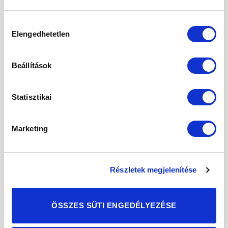
Hozzájárulás
POSTED ON
2025.10.01.
Elengedhetetlen
kiválasztása
01
Beállítások
okt
Statisztikai
Marketing
Részletek megjelenítése
ÖSSZES SÜTI ENGEDÉLYEZÉSE