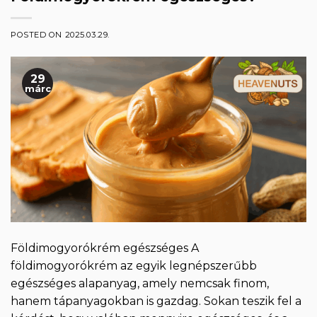
POSTED ON
2025.03.29.
29
márc
Földimogyorókrém egészséges A
földimogyorókrém az egyik legnépszerűbb
egészséges alapanyag, amely nemcsak finom,
hanem tápanyagokban is gazdag. Sokan teszik fel a