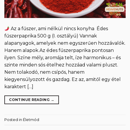
Az a fűszer, ami nélkül nincs konyha Édes
fűszerpaprika 500 g (I. osztályú) Vannak
alapanyagok, amelyek nem egyszerűen hozzávalók.
Hanem alapok.Az édes fűszerpaprika pontosan
ilyen. Színe mély, aromája telt, íze harmonikus – és
szinte minden sós ételhez hozzáad valami pluszt.
Nem tolakodó, nem csípős, hanem
kiegyensúlyozott és gazdag. Ez az, amitől egy étel
karaktert […]
CONTINUE READING
→
Posted in
Életmód