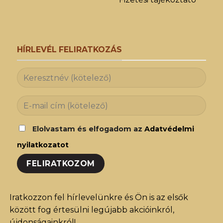
HÍRLEVÉL FELIRATKOZÁS
Elolvastam és elfogadom az
Adatvédelmi
nyilatkozatot
Iratkozzon fel hírlevelünkre és Ön is az elsők
között fog értesülni legújabb akcióinkról,
újdonságainkról!