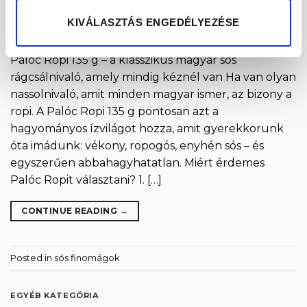
KIVÁLASZTÁS ENGEDÉLYEZÉSE
Palóc Ropi 135 g – a klasszikus magyar sós
rágcsálnivaló, amely mindig kéznél van Ha van olyan
nassolnivaló, amit minden magyar ismer, az bizony a
ropi. A Palóc Ropi 135 g pontosan azt a
hagyományos ízvilágot hozza, amit gyerekkorunk
óta imádunk: vékony, ropogós, enyhén sós – és
egyszerűen abbahagyhatatlan. Miért érdemes
Palóc Ropit választani? 1. […]
CONTINUE READING
→
Posted in
sós finomágok
EGYÉB KATEGÓRIA