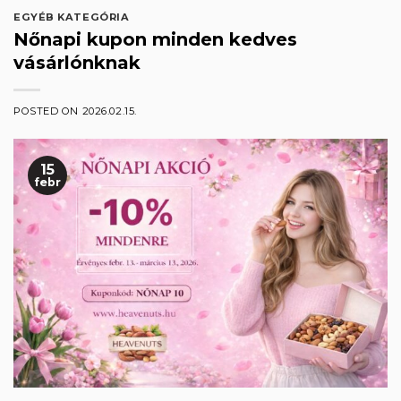
EGYÉB KATEGÓRIA
Nőnapi kupon minden kedves
vásárlónknak
POSTED ON
2026.02.15.
15
febr