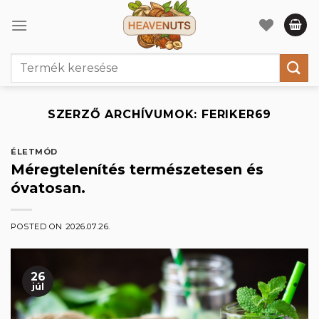
Skip
to
content
Keresés
a
következőre:
SZERZŐ ARCHÍVUMOK:
FERIKER69
ÉLETMÓD
Méregtelenítés természetesen és
óvatosan.
POSTED ON
2026.07.26.
26
júl