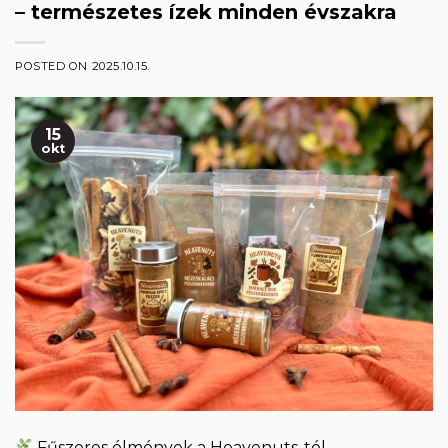
– természetes ízek minden évszakra
POSTED ON
2025.10.15.
15
okt
Fűszeres élmények a Heavenuts-tól –