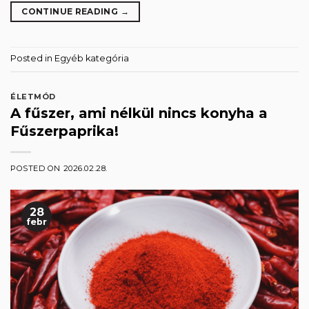
CONTINUE READING
→
Posted in
Egyéb kategória
ÉLETMÓD
A fűszer, ami nélkül nincs konyha a
Fűszerpaprika!
POSTED ON
2026.02.28.
28
febr