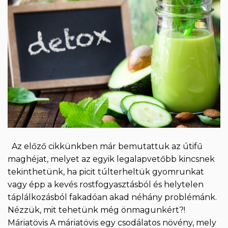
Az előző cikkünkben már bemutattuk az útifű
maghéjat, melyet az egyik legalapvetőbb kincsnek
tekinthetünk, ha picit túlterheltük gyomrunkat
vagy épp a kevés rostfogyasztásból és helytelen
táplálkozásból fakadóan akad néhány problémánk.
Nézzük, mit tehetünk még önmagunkért?!
Máriatövis A máriatövis egy csodálatos növény, mely