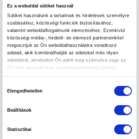
Fogyasszunk mogyoró-, mandula és kesuvajat!
Ez a weboldal sütiket használ
Sütiket használunk a tartalmak és hirdetések személyre
Mogyoróvajas szelet
szabásához, közösségi funkciók biztosításához,
Méregtelenítés természetesen és óvatosan.
valamint weboldalforgalmunk elemzéséhez. Ezenkívül
közösségi média-, hirdető- és elemező partnereinkkel
Kétféle puding – laktató, finom, egészséges
megosztjuk az Ön weboldalhasználatra vonatkozó
Mák tárolása – így csináld, hogy sokáig friss
adatait, akik kombinálhatják az adatokat más olyan
maradjon!
adatokkal, amelyeket Ön adott meg számukra vagy az
Ön által használt más szolgáltatásokból gyűjtöttek.
ARCHÍVUM
Hozzájárulás
Elengedhetetlen
kiválasztása
2026. augusztus
2026. július
Beállítások
2026. június
Statisztikai
2026. május