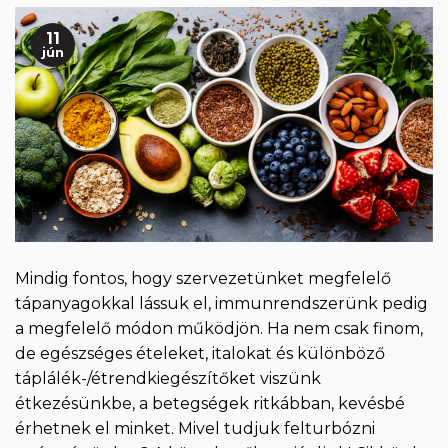
11
jún
Mindig fontos, hogy szervezetünket megfelelő
tápanyagokkal lássuk el, immunrendszerünk pedig
a megfelelő módon működjön. Ha nem csak finom,
de egészséges ételeket, italokat és különböző
táplálék-/étrendkiegészítőket viszünk
étkezésünkbe, a betegségek ritkábban, kevésbé
érhetnek el minket. Mivel tudjuk felturbózni