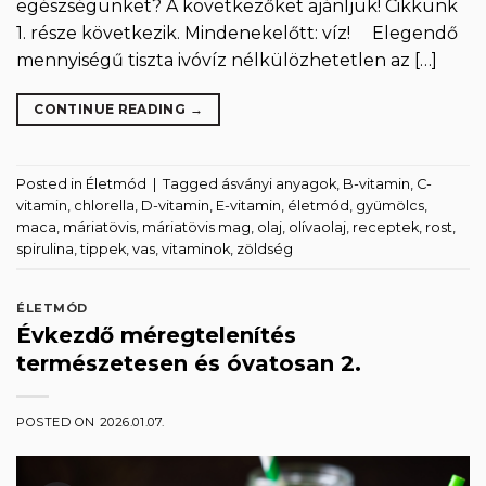
egészségünket? A következőket ajánljuk! Cikkünk
1. része következik. Mindenekelőtt: víz! Elegendő
mennyiségű tiszta ivóvíz nélkülözhetetlen az […]
CONTINUE READING
→
Posted in
Életmód
|
Tagged
ásványi anyagok
,
B-vitamin
,
C-
vitamin
,
chlorella
,
D-vitamin
,
E-vitamin
,
életmód
,
gyümölcs
,
maca
,
máriatövis
,
máriatövis mag
,
olaj
,
olívaolaj
,
receptek
,
rost
,
spirulina
,
tippek
,
vas
,
vitaminok
,
zöldség
ÉLETMÓD
Évkezdő méregtelenítés
természetesen és óvatosan 2.
POSTED ON
2026.01.07.