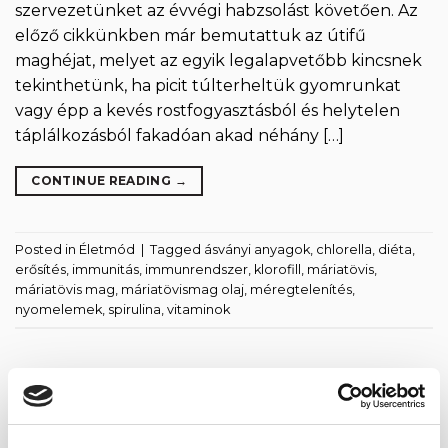
szervezetünket az évvégi habzsolást követően. Az
előző cikkünkben már bemutattuk az útifű
maghéjat, melyet az egyik legalapvetőbb kincsnek
tekinthetünk, ha picit túlterheltük gyomrunkat
vagy épp a kevés rostfogyasztásból és helytelen
táplálkozásból fakadóan akad néhány […]
CONTINUE READING
→
Posted in
Életmód
|
Tagged
ásványi anyagok
,
chlorella
,
diéta
,
erősítés
,
immunitás
,
immunrendszer
,
klorofill
,
máriatövis
,
máriatövis mag
,
máriatövismag olaj
,
méregtelenítés
,
nyomelemek
,
spirulina
,
vitaminok
LEGUTÓBBI BEJEGYZÉSEK