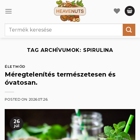
Skip
to
content
Keresés
a
következőre:
TAG ARCHÍVUMOK:
SPIRULINA
ÉLETMÓD
Méregtelenítés természetesen és
óvatosan.
POSTED ON
2026.07.26.
26
júl