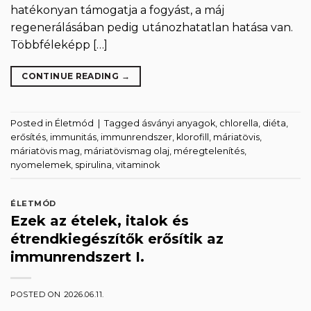
hatékonyan támogatja a fogyást, a máj
regenerálásában pedig utánozhatatlan hatása van.
Többféleképp […]
CONTINUE READING
→
Posted in
Életmód
|
Tagged
ásványi anyagok
,
chlorella
,
diéta
,
erősítés
,
immunitás
,
immunrendszer
,
klorofill
,
máriatövis
,
máriatövis mag
,
máriatövismag olaj
,
méregtelenítés
,
nyomelemek
,
spirulina
,
vitaminok
ÉLETMÓD
Ezek az ételek, italok és
étrendkiegészítők erősítik az
immunrendszert I.
POSTED ON
2026.06.11.