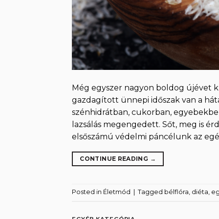
Még egyszer nagyon boldog újévet k
gazdagított ünnepi időszak van a há
szénhidrátban, cukorban, egyebekben 
lazsálás megengedett. Sőt, meg is ér
elsőszámú védelmi páncélunk az egé
CONTINUE READING
→
Posted in
Életmód
|
Tagged
bélflóra
,
diéta
,
eg
EGYÉB KATEGÓRIA