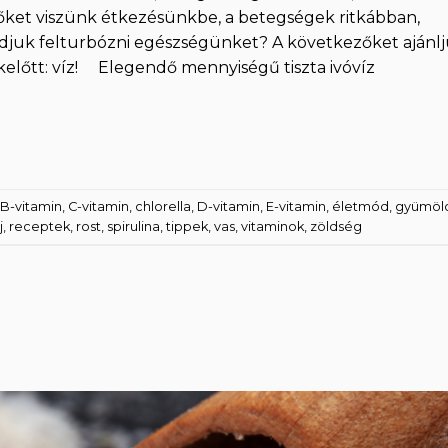
őket viszünk étkezésünkbe, a betegségek ritkábban,
udjuk felturbózni egészségünket? A következőket ajánlj
kelőtt: víz! Elegendő mennyiségű tiszta ivóvíz
B-vitamin
,
C-vitamin
,
chlorella
,
D-vitamin
,
E-vitamin
,
életmód
,
gyümöl
j
,
receptek
,
rost
,
spirulina
,
tippek
,
vas
,
vitaminok
,
zöldség