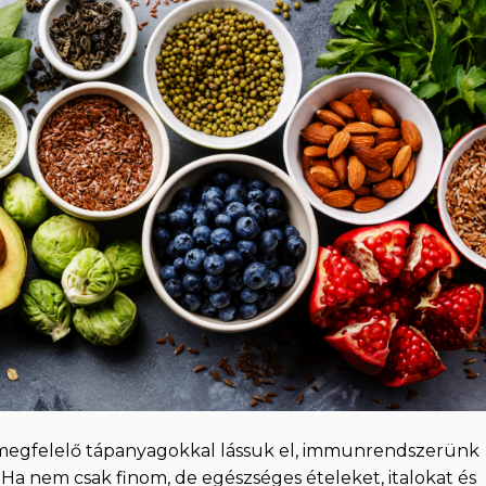
 megfelelő tápanyagokkal lássuk el, immunrendszerünk
a nem csak finom, de egészséges ételeket, italokat és