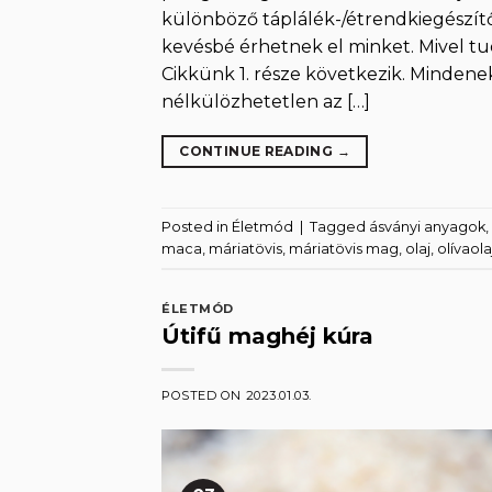
különböző táplálék-/étrendkiegészít
kevésbé érhetnek el minket. Mivel t
Cikkünk 1. része következik. Mindene
nélkülözhetetlen az […]
CONTINUE READING
→
Posted in
Életmód
|
Tagged
ásványi anyagok
,
maca
,
máriatövis
,
máriatövis mag
,
olaj
,
olívaola
ÉLETMÓD
Útifű maghéj kúra
POSTED ON
2023.01.03.