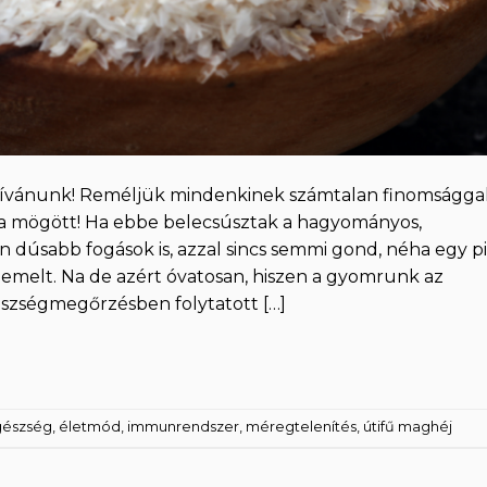
ívánunk! Reméljük mindenkinek számtalan finomságga
ta mögött! Ha ebbe belecsúsztak a hagyományos,
dúsabb fogások is, azzal sincs semmi gond, néha egy pi
demelt. Na de azért óvatosan, hiszen a gyomrunk az
szségmegőrzésben folytatott […]
észség
,
életmód
,
immunrendszer
,
méregtelenítés
,
útifű maghéj