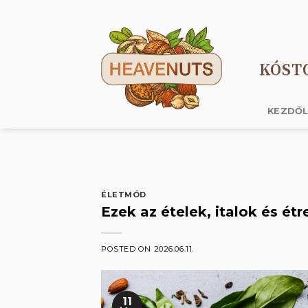
Skip
to
content
KÓST
KEZDŐ
ÉLETMÓD
Ezek az ételek, italok és ét
POSTED ON
2026.06.11.
11