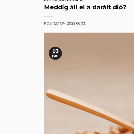
Meddig áll el a darált dió?
POSTED ON
2022.06.03.
03
jún