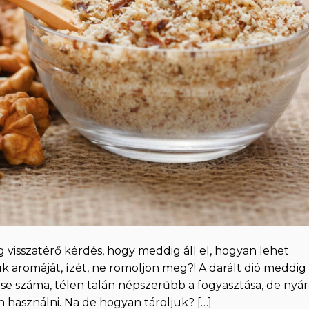
visszatérő kérdés, hogy meddig áll el, hogyan lehet
k aromáját, ízét, ne romoljon meg?! A darált dió meddig 
i, se száma, télen talán népszerűbb a fogyasztása, de nyá
 használni. Na de hogyan tároljuk? […]