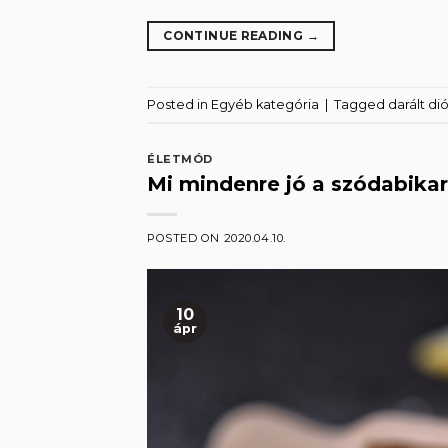
CONTINUE READING
→
Posted in
Egyéb kategória
|
Tagged
darált di
ÉLETMÓD
Mi mindenre jó a szódabika
POSTED ON
2020.04.10.
10
ápr