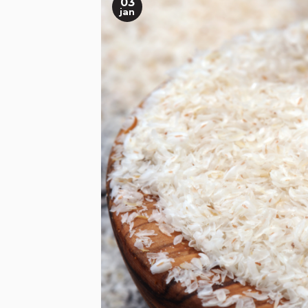
03
jan