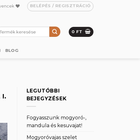
BELÉPÉS / REGISZTRÁCIÓ
vencek
eresés
0
FT
övetkezőre:
M
BLOG
LEGUTÓBBI
I.
BEJEGYZÉSEK
Fogyasszunk mogyoró-,
mandula és kesuvajat!
Mogyoróvajas szelet