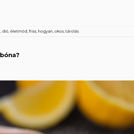
ó
,
dió
,
életmód
,
friss
,
hogyan
,
okos
,
tárolás
rbóna?