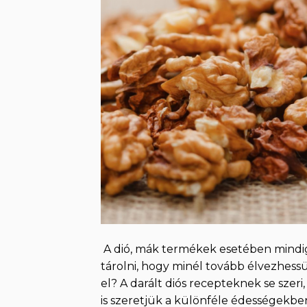
A dió, mák termékek esetében mindig 
tárolni, hogy minél tovább élvezhessü
el? A darált diós recepteknek se szer
is szeretjük a különféle édességekben