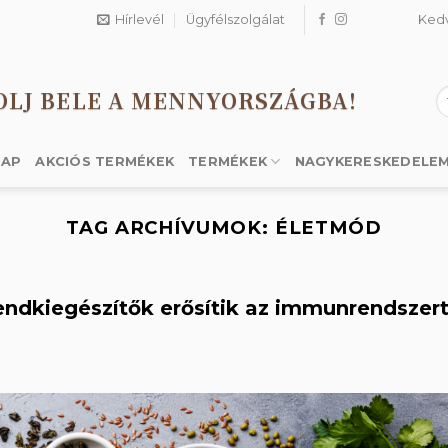
Hírlevél
Ügyfélszolgálat
Ked
OLJ BELE A MENNYORSZÁGBA!
K
a
k
LAP
AKCIÓS TERMÉKEK
TERMÉKEK
NAGYKERESKEDELE
TAG ARCHÍVUMOK:
ÉLETMÓD
rendkiegészítők erősítik az immunrendszert 