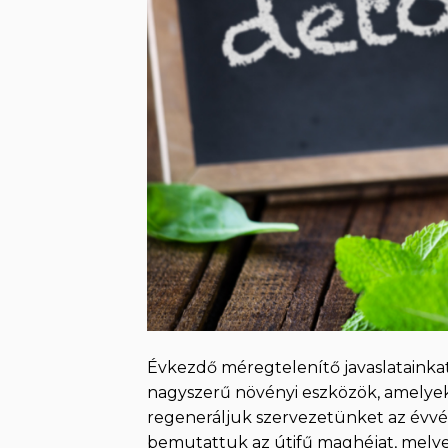
Évkezdő méregtelenítő javaslatainka
nagyszerű növényi eszközök, amelyek
regeneráljuk szervezetünket az évvé
bemutattuk az útifű maghéjat, melyet