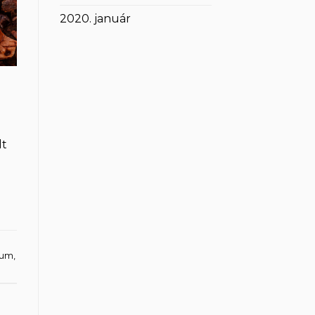
2020. január
lt
ium
,