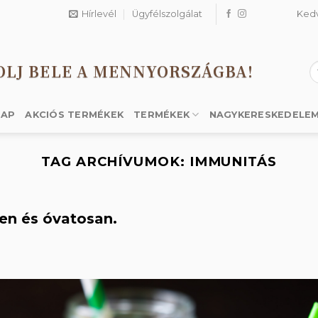
Hírlevél
Ügyfélszolgálat
Ked
OLJ BELE A MENNYORSZÁGBA!
K
a
k
LAP
AKCIÓS TERMÉKEK
TERMÉKEK
NAGYKERESKEDELE
TAG ARCHÍVUMOK:
IMMUNITÁS
en és óvatosan.