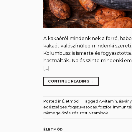
A kakaóról mindenkinek a forró, habos
kakaót valószínűleg mindenki szereti. 
Kolumbusz is ismerte és fogyasztotta
használták.. Na és szinte mindenki eml
[…]
CONTINUE READING
→
Posted in
Életmód
|
Tagged
A-vitamin
,
ásvány
egészséges
,
fogszuvasodás
,
foszfor
,
immunitá
rákmegelőzés
,
réz
,
rost
,
vitaminok
ÉLETMÓD