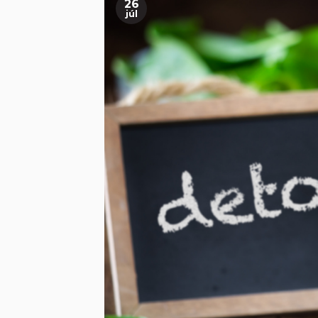
26
júl