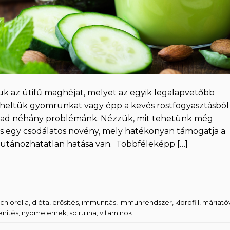
 az útifű maghéjat, melyet az egyik legalapvetőbb
erheltük gyomrunkat vagy épp a kevés rostfogyasztásból
akad néhány problémánk. Nézzük, mit tehetünk még
is egy csodálatos növény, mely hatékonyan támogatja a
 utánozhatatlan hatása van. Többféleképp […]
chlorella
,
diéta
,
erősítés
,
immunitás
,
immunrendszer
,
klorofill
,
máriatöv
nítés
,
nyomelemek
,
spirulina
,
vitaminok