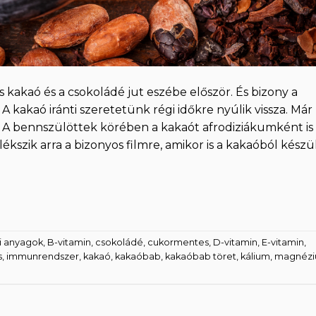
 kakaó és a csokoládé jut eszébe először. És bizony a
A kakaó iránti szeretetünk régi időkre nyúlik vissza. Már
. A bennszülöttek körében a kakaót afrodiziákumként is
ékszik arra a bizonyos filmre, amikor is a kakaóból készü
i anyagok
,
B-vitamin
,
csokoládé
,
cukormentes
,
D-vitamin
,
E-vitamin
,
s
,
immunrendszer
,
kakaó
,
kakaóbab
,
kakaóbab töret
,
kálium
,
magnéz