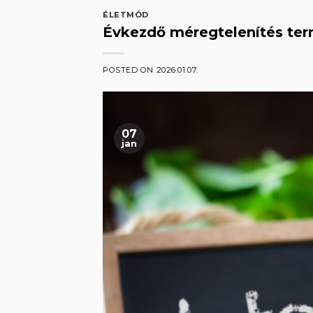
ÉLETMÓD
Évkezdő méregtelenítés ter
POSTED ON
2026.01.07.
07
jan