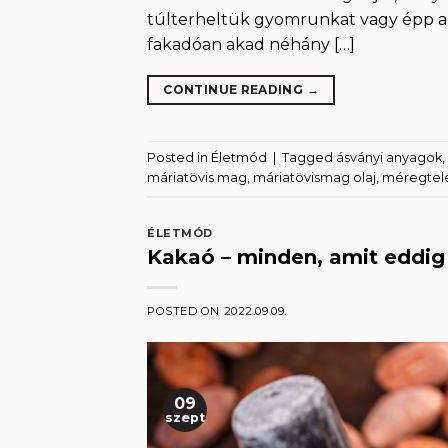
túlterheltük gyomrunkat vagy épp a k
fakadóan akad néhány […]
CONTINUE READING
→
Posted in
Életmód
|
Tagged
ásványi anyagok
,
máriatövis mag
,
máriatövismag olaj
,
méregtele
ÉLETMÓD
Kakaó – minden, amit eddig 
POSTED ON
2022.09.09.
09
szept