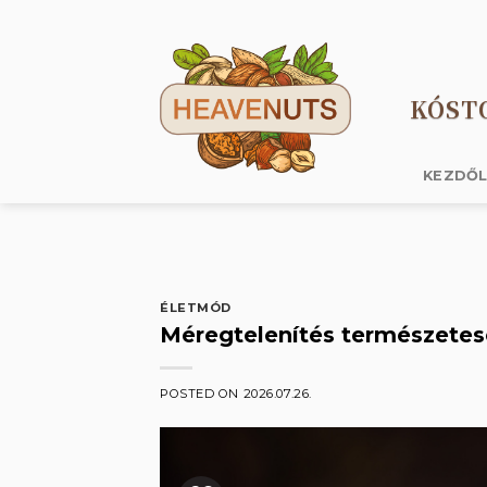
Skip
to
content
KÓST
KEZDŐ
ÉLETMÓD
Méregtelenítés természetes
POSTED ON
2026.07.26.