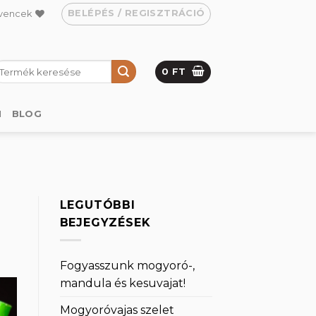
BELÉPÉS / REGISZTRÁCIÓ
vencek
eresés
0
FT
övetkezőre:
M
BLOG
LEGUTÓBBI
BEJEGYZÉSEK
Fogyasszunk mogyoró-,
mandula és kesuvajat!
Mogyoróvajas szelet