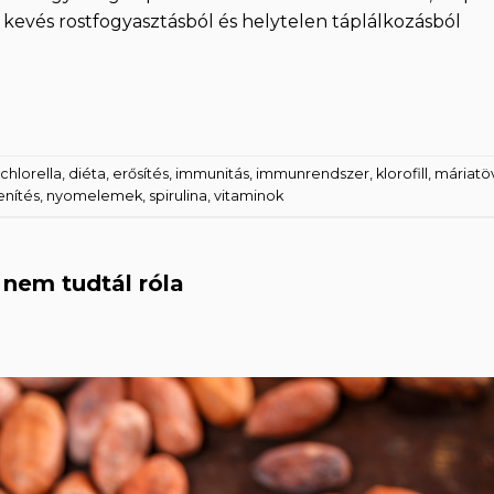
evés rostfogyasztásból és helytelen táplálkozásból
chlorella
,
diéta
,
erősítés
,
immunitás
,
immunrendszer
,
klorofill
,
máriatöv
nítés
,
nyomelemek
,
spirulina
,
vitaminok
nem tudtál róla