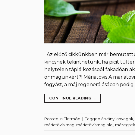
Az előző cikkünkben már bemutattuk
kincsnek tekinthetünk, ha picit túlt
helytelen táplálkozásból fakadóan 
önmagunkért?! Máriatövis A máriatöv
fogyást, a máj regenerálásában pedig
CONTINUE READING
→
Posted in
Életmód
|
Tagged
ásványi anyagok
,
máriatövis mag
,
máriatövismag olaj
,
méregtele