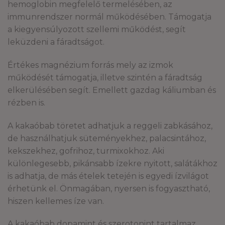
hemoglobin megfelelő termelésében, az
immunrendszer normál működésében. Támogatja
a kiegyensúlyozott szellemi működést, segít
leküzdeni a fáradtságot.
Értékes magnézium forrás mely az izmok
működését támogatja, illetve szintén a fáradtság
elkerülésében segít. Emellett gazdag káliumban és
rézben is.
A kakaóbab töretet adhatjuk a reggeli zabkásához,
de használhatjuk süteményekhez, palacsintához,
kekszekhez, gofrihoz, turmixokhoz. Aki
különlegesebb, pikánsabb ízekre nyitott, salátákhoz
is adhatja, de más ételek tetején is egyedi ízvilágot
érhetünk el. Önmagában, nyersen is fogyasztható,
hiszen kellemes íze van.
A kakaóbab dopamint és szerotonint tartalmaz,