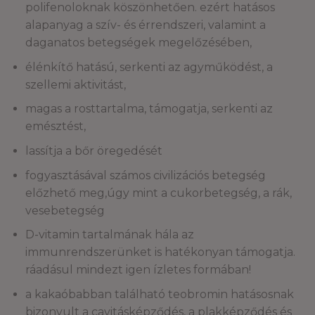
polifenoloknak köszönhetően. ezért hatásos
alapanyag a szív- és érrendszeri, valamint a
daganatos betegségek megelőzésében,
élénkítő hatású, serkenti az agyműködést, a
szellemi aktivitást,
magas a rosttartalma, támogatja, serkenti az
emésztést,
lassítja a bőr öregedését
fogyasztásával számos civilizációs betegség
előzhető meg,úgy mint a cukorbetegség, a rák,
vesebetegség
D-vitamin tartalmának hála az
immunrendszerünket is hatékonyan támogatja.
ráadásul mindezt igen ízletes formában!
a kakaóbabban található teobromin hatásosnak
bizonyult a cavitásképződés, a plakképződés és