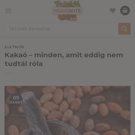
Skip
to
content
Keresés
a
következőre:
ÉLETMÓD
Kakaó – minden, amit eddig nem
tudtál róla
09
szept