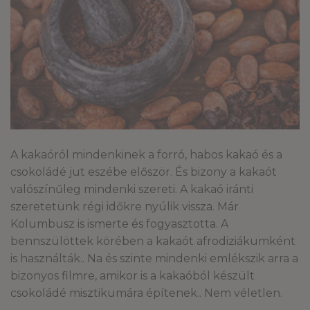
A kakaóról mindenkinek a forró, habos kakaó és a
csokoládé jut eszébe először. És bizony a kakaót
valószínűleg mindenki szereti. A kakaó iránti
szeretetünk régi időkre nyúlik vissza. Már
Kolumbusz is ismerte és fogyasztotta. A
bennszülöttek körében a kakaót afrodiziákumként
is használták.. Na és szinte mindenki emlékszik arra a
bizonyos filmre, amikor is a kakaóból készült
csokoládé misztikumára építenek.. Nem véletlen.