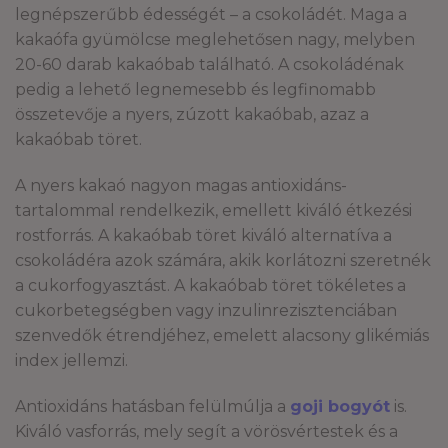
legnépszerűbb édességét – a csokoládét. Maga a
kakaófa gyümölcse meglehetősen nagy, melyben
20-60 darab kakaóbab található. A csokoládénak
pedig a lehető legnemesebb és legfinomabb
összetevője a nyers, zúzott kakaóbab, azaz a
kakaóbab töret.
A nyers kakaó nagyon magas antioxidáns-
tartalommal rendelkezik, emellett kiváló étkezési
rostforrás. A kakaóbab töret kiváló alternatíva a
csokoládéra azok számára, akik korlátozni szeretnék
a cukorfogyasztást. A kakaóbab töret tökéletes a
cukorbetegségben vagy inzulinrezisztenciában
szenvedők étrendjéhez, emelett alacsony glikémiás
index jellemzi.
Antioxidáns hatásban felülmúlja a
goji bogyót
is.
Kiváló vasforrás, mely segít a vörösvértestek és a