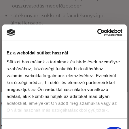
fogszuvasodás megelőzésében
hatékonyan csökkenti a fáradékonyságot,
álmatlanságot
Mi az a quinoa és miért
A napraforgó mag
Ez a weboldal sütiket használ
érdemes fogyasztanod?
jótékony hatásai
Sütiket használunk a tartalmak és hirdetések személyre
szabásához, közösségi funkciók biztosításához,
valamint weboldalforgalmunk elemzéséhez. Ezenkívül
LEGUTÓBBI BEJEGYZÉSEK
közösségi média-, hirdető- és elemező partnereinkkel
megosztjuk az Ön weboldalhasználatra vonatkozó
Köszönjük,hogy
adatait, akik kombinálhatják az adatokat más olyan
X
Fogyasszunk mogyoró-, mandula és kesuvajat!
adatokkal, amelyeket Ön adott meg számukra vagy az
olvasod a blogunkat!
Mogyoróvajas szelet
Ön által használt más szolgáltatásokból gyűjtöttek.
Ezért
megajándékozunk egy
Méregtelenítés természetesen és óvatosan.
Hozzájárulás
kis csomag hibiszkusz