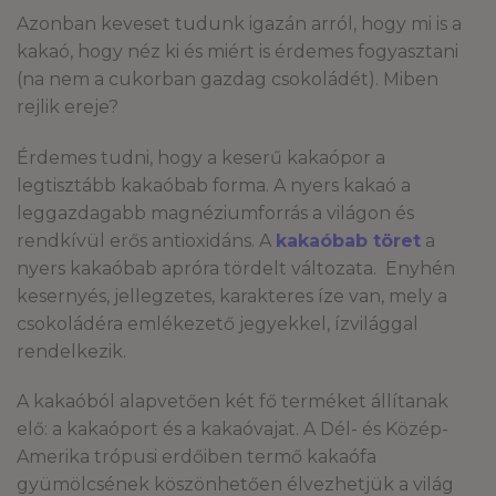
Azonban keveset tudunk igazán arról, hogy mi is a
kakaó, hogy néz ki és miért is érdemes fogyasztani
(na nem a cukorban gazdag csokoládét). Miben
rejlik ereje?
Érdemes tudni, hogy a keserű kakaópor a
legtisztább kakaóbab forma. A nyers kakaó a
leggazdagabb magnéziumforrás a világon és
rendkívül erős antioxidáns. A
kakaóbab töret
a
nyers kakaóbab apróra tördelt változata. Enyhén
kesernyés, jellegzetes, karakteres íze van, mely a
csokoládéra emlékezető jegyekkel, ízvilággal
rendelkezik.
A kakaóból alapvetően két fő terméket állítanak
elő: a kakaóport és a kakaóvajat. A Dél- és Közép-
Amerika trópusi erdőiben termő kakaófa
gyümölcsének köszönhetően élvezhetjük a világ