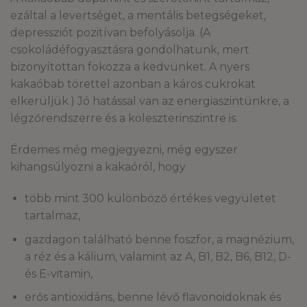
ezáltal a levertséget, a mentális betegségeket,
depressziót pozitívan befolyásolja. (A
csokoládéfogyasztásra gondolhatunk, mert
bizonyítottan fokozza a kedvünket. A nyers
kakaóbab törettel azonban a káros cukrokat
elkerüljük.) Jó hatással van az energiaszintünkre, a
légzőrendszerre és a koleszterinszintre is.
Érdemes még megjegyezni, még egyszer
kihangsúlyozni a kakaóról, hogy
több mint 300 különböző értékes vegyületet
tartalmaz,
gazdagon található benne foszfor, a magnézium,
a réz és a kálium, valamint az A, B1, B2, B6, B12, D-
és E-vitamin,
erős antioxidáns, benne lévő flavonoidoknak és