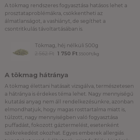
A tökmag rendszeres fogyasztása hatásos lehet a
prosztataproblémákra, csökkentheti az
álmatlanságot, a vashiányt, de segíthet a
csontritkulás távoltartásában is.
Tökmag, héj nélküli 500g
Original
Current
2 562
Ft
1 750
Ft
3500Ft/kg
price
price
was:
is:
2
1
A tökmag hátránya
562 Ft.
750 Ft.
A tökmag élettani hatásait vizsgálva, természetesen
a hátránya is érdekes téma lehet. Nagy mennyiségű
kutatási anyag nem áll rendelkezésünkre, azonban
elmondhatjuk, hogy magas rosttartalma miatt is,
túlzott, nagy mennyiségben való fogyasztása
puffadást, fokozott gáztermelést, esetenként
székrekedést okozhat. Egyes emberek allergiás