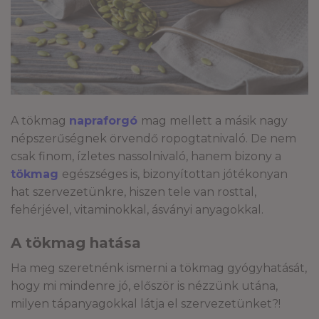
A tökmag
napraforgó
mag mellett a másik nagy
népszerűségnek örvendő ropogtatnivaló. De nem
csak finom, ízletes nassolnivaló, hanem bizony a
tökmag
egészséges is, bizonyítottan jótékonyan
hat szervezetünkre, hiszen tele van rosttal,
fehérjével, vitaminokkal, ásványi anyagokkal.
A tökmag hatása
Ha meg szeretnénk ismerni a tökmag gyógyhatását,
hogy mi mindenre jó, először is nézzünk utána,
milyen tápanyagokkal látja el szervezetünket?!