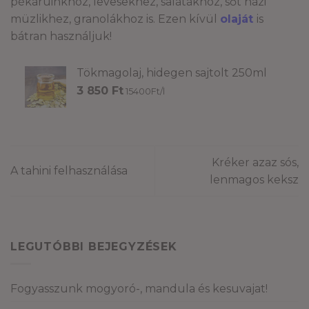
pékáruinkhoz, levesekhez, salátákhoz, sőt házi
müzlikhez, granolákhoz is. Ezen kívül
olaját
is
bátran használjuk!
Tökmagolaj, hidegen sajtolt 250ml
3 850
Ft
15400Ft/l
Kréker azaz sós,
A tahini felhasználása
lenmagos keksz
LEGUTÓBBI BEJEGYZÉSEK
Fogyasszunk mogyoró-, mandula és kesuvajat!