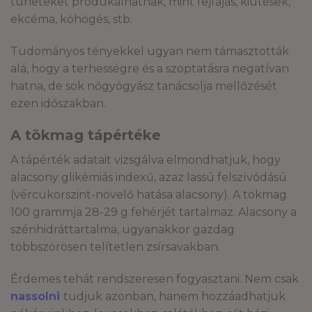
tüneteket produkálhatnak, mint fejfájás, kiütések,
ekcéma, köhögés, stb.
Tudományos tényekkel ugyan nem támasztották
alá, hogy a terhességre és a szoptatásra negatívan
hatna, de sok nőgyógyász tanácsolja mellőzését
ezen időszakban.
A tökmag tápértéke
A tápérték adatait vizsgálva elmondhatjuk, hogy
alacsony glikémiás indexű, azaz lassú felszívódású
(vércukorszint-növelő hatása alacsony). A tökmag
100 grammja 28-29 g fehérjét tartalmaz. Alacsony a
szénhidráttartalma, ugyanakkor gazdag
többszörösen telítetlen zsírsavakban.
Érdemes tehát rendszeresen fogyasztani. Nem csak
nassolni
tudjuk azonban, hanem hozzáadhatjuk