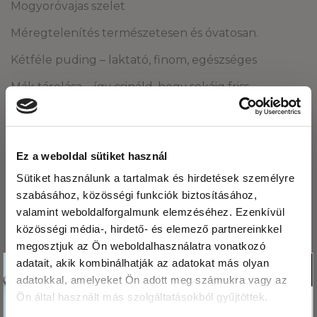
Mogyoróvajas szelet
Méregtelenítés természetesen és óvatosan.
Kétféle puding – laktató, finom, egészséges
Mák tárolása – így csináld, hogy sokáig friss
maradjon!
ARCHÍVUM
Ez a weboldal sütiket használ
Sütiket használunk a tartalmak és hirdetések személyre
2026. augusztus
szabásához, közösségi funkciók biztosításához,
valamint weboldalforgalmunk elemzéséhez. Ezenkívül
2026. július
közösségi média-, hirdető- és elemező partnereinkkel
2026. június
megosztjuk az Ön weboldalhasználatra vonatkozó
Köszönjük,hogy
adatait, akik kombinálhatják az adatokat más olyan
2026. május
X
adatokkal, amelyeket Ön adott meg számukra vagy az
olvasod a blogunkat!
2026. április
Ön által használt más szolgáltatásokból gyűjtöttek.
Ezért