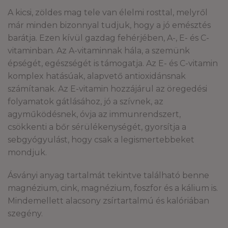
A kicsi, zöldes mag tele van élelmi rosttal, melyről
már minden bizonnyal tudjuk, hogy a jó emésztés
barátja. Ezen kívül gazdag fehérjében, A-, E- és C-
vitaminban. Az A-vitaminnak hála, a szemünk
épségét, egészségét is támogatja. Az E- és C-vitamin
komplex hatásúak, alapvető antioxidánsnak
számítanak. Az E-vitamin hozzájárul az öregedési
folyamatok gátlásához, jó a szívnek, az
agyműködésnek, óvja az immunrendszert,
csökkenti a bőr sérülékenységét, gyorsítja a
sebgyógyulást, hogy csak a legismertebbeket
mondjuk.
Ásványi anyag tartalmát tekintve található benne
magnézium, cink, magnézium, foszfor és a kálium is.
Mindemellett alacsony zsírtartalmú és kalóriában
szegény.