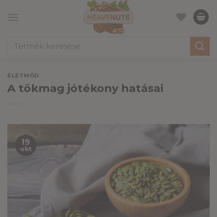
Skip
to
content
Keresés
a
következőre:
ÉLETMÓD
A tökmag jótékony hatásai
19
okt