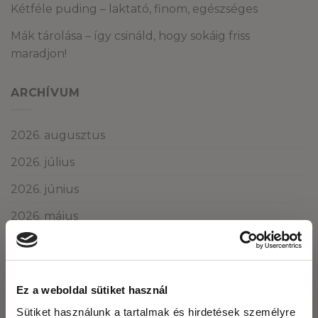
Kétféle puding – laktató, finom, egészséges
Mák tárolása – így csináld, hogy sokáig friss
maradjon!
ARCHÍVUM
2026. augusztus
2026. július
2026. június
2026. május
2026. április
2026. március
Ez a weboldal sütiket használ
2026. február
Sütiket használunk a tartalmak és hirdetések személyre