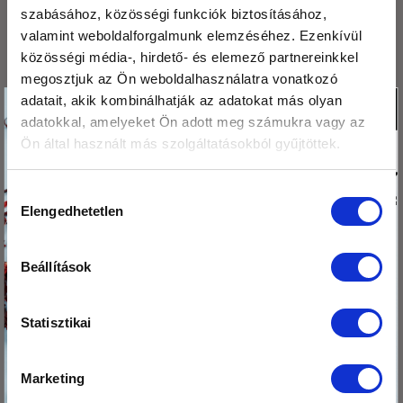
2026. január
szabásához, közösségi funkciók biztosításához,
valamint weboldalforgalmunk elemzéséhez. Ezenkívül
2025. december
közösségi média-, hirdető- és elemező partnereinkkel
2025. november
megosztjuk az Ön weboldalhasználatra vonatkozó
Köszönjük,hogy
adatait, akik kombinálhatják az adatokat más olyan
X
2025. október
adatokkal, amelyeket Ön adott meg számukra vagy az
olvasod a blogunkat!
Ön által használt más szolgáltatásokból gyűjtöttek.
2025. szeptember
Ezért
megajándékozunk egy
2025. augusztus
Hozzájárulás
kis csomag hibiszkusz
Elengedhetetlen
2025. május
kiválasztása
virág teával!
2025. április
Beállítások
Tedd a kosaradba
2025. március
az ajándékodat,
2025. február
nehogy itt
Statisztikai
felejtsd!
2025. január
Marketing
2024. november
Kosárba teszem az ajándékomat