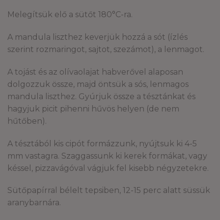
Melegítsük elő a sütőt 180°C-ra.
A mandula liszthez keverjük hozzá a sót (ízlés
szerint rozmaringot, sajtot, szezámot), a lenmagot.
A tojást és az olívaolajat habverővel alaposan
dolgozzuk össze, majd öntsük a sós, lenmagos
mandula liszthez. Gyúrjuk össze a tésztánkat és
hagyjuk picit pihenni hűvös helyen (de nem
hűtőben).
A tésztából kis cipót formázzunk, nyújtsuk ki 4-5
mm vastagra. Szaggassunk ki kerek formákat, vagy
késsel, pizzavágóval vágjuk fel kisebb négyzetekre.
Sütőpapírral bélelt tepsiben, 12-15 perc alatt süssük
aranybarnára.