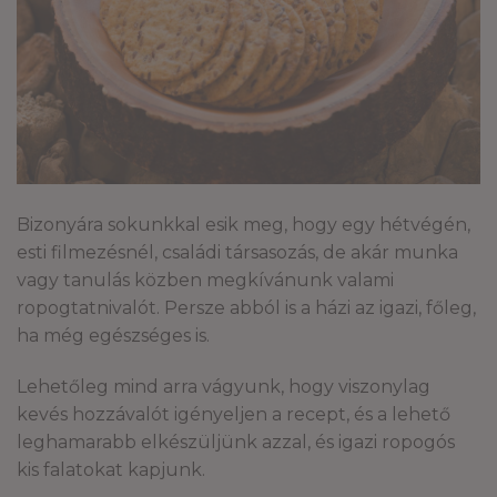
Bizonyára sokunkkal esik meg, hogy egy hétvégén,
esti filmezésnél, családi társasozás, de akár munka
vagy tanulás közben megkívánunk valami
ropogtatnivalót. Persze abból is a házi az igazi, főleg,
ha még egészséges is.
Lehetőleg mind arra vágyunk, hogy viszonylag
kevés hozzávalót igényeljen a recept, és a lehető
leghamarabb elkészüljünk azzal, és igazi ropogós
kis falatokat kapjunk.