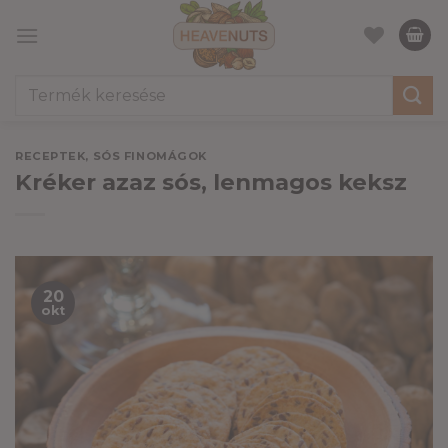
Skip
to
content
Keresés
a
következőre:
RECEPTEK
,
SÓS FINOMÁGOK
Kréker azaz sós, lenmagos keksz
20
okt