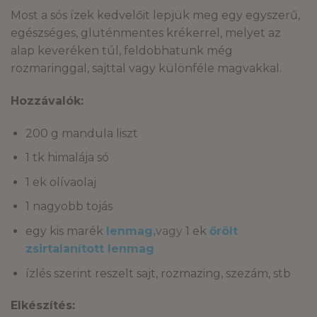
Most a sós ízek kedvelőit lepjük meg egy egyszerű,
egészséges, gluténmentes krékerrel, melyet az
alap keveréken túl, feldobhatunk még
rozmaringgal, sajttal vagy különféle magvakkal.
Hozzávalók:
200 g mandula liszt
1 tk himalája só
1 ek olívaolaj
1 nagyobb tojás
egy kis marék
lenmag
,
vagy
1 ek
őrölt
zsirtalanított lenmag
ízlés szerint reszelt sajt, rozmazing, szezám, stb
Elkészítés: