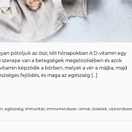
ogyan pótoljuk az őszi, téli hónapokban A D-vitamin egy
ási szerepe van a betegségek megelőzésében és azok
-vitamin képződik a bőrben, melyet a vér a májba, majd
észséges fejlődés, és maga az egészség […]
in
,
egészség
,
immunitás
,
immunrendszer
,
izmok
,
ízületek
,
vázrendsze