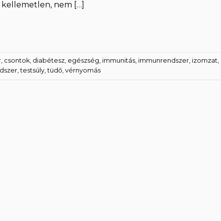
 kellemetlen, nem […]
r
,
csontok
,
diabétesz
,
egészség
,
immunitás
,
immunrendszer
,
izomzat
,
ndszer
,
testsúly
,
tüdő
,
vérnyomás