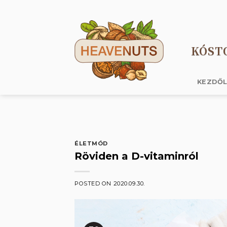
Skip
to
content
KÓST
KEZDŐ
ÉLETMÓD
Röviden a D-vitaminról
POSTED ON
2020.09.30.