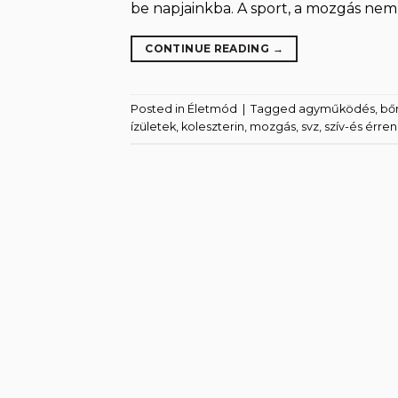
be napjainkba. A sport, a mozgás nem
CONTINUE READING
→
Posted in
Életmód
|
Tagged
agyműködés
,
bő
ízületek
,
koleszterin
,
mozgás
,
svz
,
szív-és érre