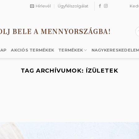
Hírlevél
Ügyfélszolgálat
Ked
OLJ BELE A MENNYORSZÁGBA!
K
a
k
LAP
AKCIÓS TERMÉKEK
TERMÉKEK
NAGYKERESKEDELE
TAG ARCHÍVUMOK:
ÍZÜLETEK