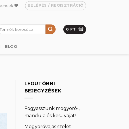
BELÉPÉS / REGISZTRÁCIÓ
vencek
eresés
0
FT
övetkezőre:
M
BLOG
LEGUTÓBBI
BEJEGYZÉSEK
Fogyasszunk mogyoró-,
mandula és kesuvajat!
Mogyoróvajas szelet