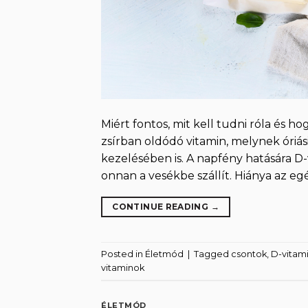
Miért fontos, mit kell tudni róla és h
zsírban oldódó vitamin, melynek óri
kezelésében is. A napfény hatására D
onnan a vesékbe szállít. Hiánya az eg
CONTINUE READING
→
Posted in
Életmód
|
Tagged
csontok
,
D-vitam
vitaminok
ÉLETMÓD