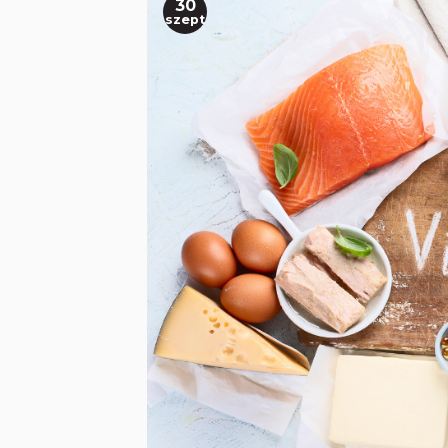
30
szept