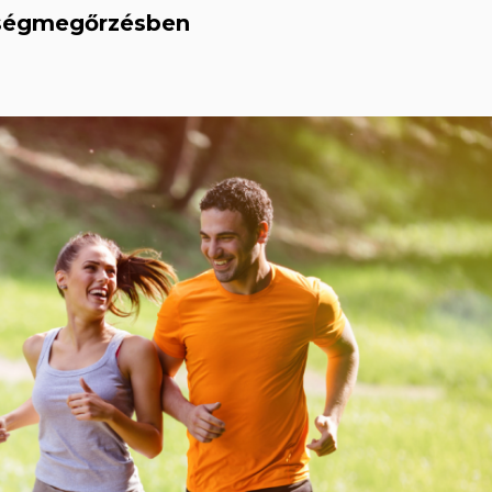
zségmegőrzésben