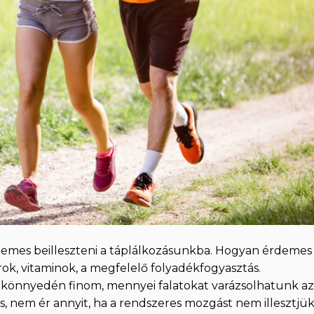
rdemes beilleszteni a táplálkozásunkba. Hogyan érdemes
ok, vitaminok, a megfelelő folyadékfogyasztás.
l könnyedén finom, mennyei falatokat varázsolhatunk az
s, nem ér annyit, ha a rendszeres mozgást nem illesztjü