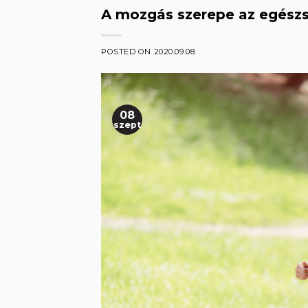
A mozgás szerepe az egés
POSTED ON
2020.09.08.
08
szept