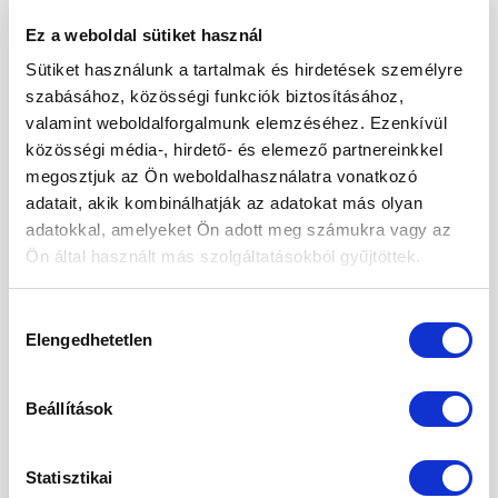
LEGUTÓBBI BEJEGYZÉSEK
Ez a weboldal sütiket használ
Sütiket használunk a tartalmak és hirdetések személyre
A csicseriborsó felhasználása egészségesen
szabásához, közösségi funkciók biztosításához,
Fogyasszunk mogyoró-, mandula és kesuvajat!
valamint weboldalforgalmunk elemzéséhez. Ezenkívül
közösségi média-, hirdető- és elemező partnereinkkel
Mogyoróvajas szelet
megosztjuk az Ön weboldalhasználatra vonatkozó
Méregtelenítés természetesen és óvatosan.
adatait, akik kombinálhatják az adatokat más olyan
adatokkal, amelyeket Ön adott meg számukra vagy az
Kétféle puding – laktató, finom, egészséges
Ön által használt más szolgáltatásokból gyűjtöttek.
ARCHÍVUM
Hozzájárulás
Elengedhetetlen
kiválasztása
2026. augusztus
Beállítások
2026. július
2026. június
Statisztikai
2026. május