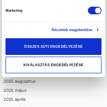
2026. április
Marketing
2026. március
2026. február
Részletek megjelenítése
2026. január
2025. december
ÖSSZES SÜTI ENGEDÉLYEZÉSE
2025. november
2025. október
KIVÁLASZTÁS ENGEDÉLYEZÉSE
2025. szeptember
2025. augusztus
2025. május
2025. április