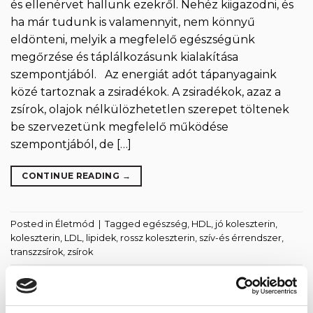
és ellenérvet hallunk ezekről. Nehéz kiigazodni, és
ha már tudunk is valamennyit, nem könnyű
eldönteni, melyik a megfelelő egészségünk
megőrzése és táplálkozásunk kialakítása
szempontjából. Az energiát adót tápanyagaink
közé tartoznak a zsiradékok. A zsiradékok, azaz a
zsírok, olajok nélkülözhetetlen szerepet töltenek
be szervezetünk megfelelő működése
szempontjából, de […]
CONTINUE READING
→
Posted in
Életmód
|
Tagged
egészség
,
HDL
,
jó koleszterin
,
koleszterin
,
LDL
,
lipidek
,
rossz koleszterin
,
szív-és érrendszer
,
transzzsírok
,
zsírok