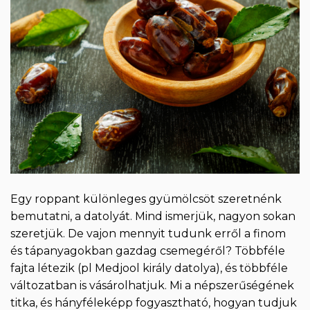
Egy roppant különleges gyümölcsöt szeretnénk
bemutatni, a datolyát. Mind ismerjük, nagyon sokan
szeretjük. De vajon mennyit tudunk erről a finom
és tápanyagokban gazdag csemegéről? Többféle
fajta létezik (pl Medjool király datolya), és többféle
változatban is vásárolhatjuk. Mi a népszerűségének
titka, és hányféleképp fogyasztható, hogyan tudjuk