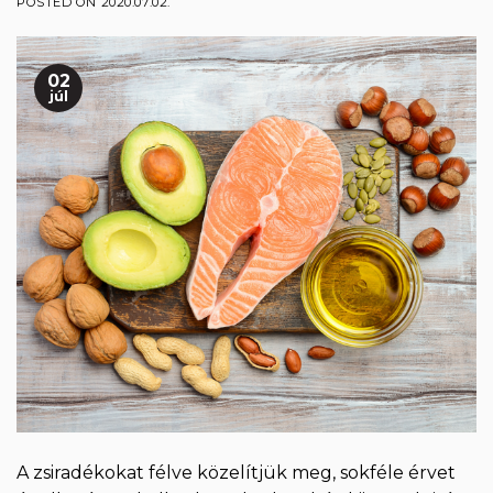
POSTED ON
2020.07.02.
02
júl
A zsiradékokat félve közelítjük meg, sokféle érvet