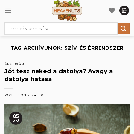
Skip
to
content
Keresés
a
következőre:
TAG ARCHÍVUMOK:
SZÍV-ÉS ÉRRENDSZER
ÉLETMÓD
Jót tesz neked a datolya? Avagy a
datolya hatása
POSTED ON
2024.10.05.
05
okt