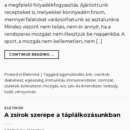
a megfelelő folyadékfogyasztás. Ajánlottunk
recepteket is, melyekkel könnyedén finom,
mennyei falatokat varázsolhatunk az asztalunkra.
Mindez viszont nem teljes, nem ér annyit, ha a
rendszeres mozgást nem illesztjük be napjainkba. A
sport, a mozgás nem kellemetlen, nem […]
CONTINUE READING
→
Posted in
Életmód
|
Tagged
agyműködés
,
bőr
,
csontok
,
diabétesz
,
egészség
,
immunitás
,
immunrendszer
,
izomzat
,
ízületek
,
koleszterin
,
mozgás
,
svz
,
szív-és érrendszer
,
testsúly
,
tüdő
,
vérnyomás
ÉLETMÓD
A zsírok szerepe a táplálkozásunkban