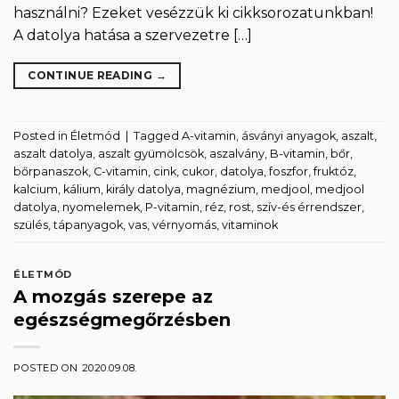
használni? Ezeket vesézzük ki cikksorozatunkban!
A datolya hatása a szervezetre […]
CONTINUE READING
→
Posted in
Életmód
|
Tagged
A-vitamin
,
ásványi anyagok
,
aszalt
,
aszalt datolya
,
aszalt gyümölcsök
,
aszalvány
,
B-vitamin
,
bőr
,
bőrpanaszok
,
C-vitamin
,
cink
,
cukor
,
datolya
,
foszfor
,
fruktóz
,
kalcium
,
kálium
,
király datolya
,
magnézium
,
medjool
,
medjool
datolya
,
nyomelemek
,
P-vitamin
,
réz
,
rost
,
szív-és érrendszer
,
szülés
,
tápanyagok
,
vas
,
vérnyomás
,
vitaminok
ÉLETMÓD
A mozgás szerepe az
egészségmegőrzésben
POSTED ON
2020.09.08.