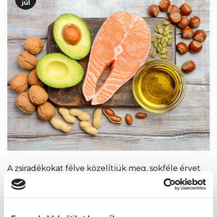
júl
A zsiradékokat félve közelítjük meg, sokféle érvet
és ellenérvet hallunk ezekről. Nehéz kiigazodni, és
ha már tudunk is valamennyit, nem könnyű
eldönteni, melyik a megfelelő egészségünk
megőrzése és táplálkozásunk kialakítása