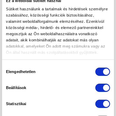
Ez a weboldal sütiket használ
szempontjából. Az energiát adót tápanyagaink
Sütiket használunk a tartalmak és hirdetések személyre
közé tartoznak a zsiradékok. A zsiradékok, azaz a
szabásához, közösségi funkciók biztosításához,
zsírok, olajok nélkülözhetetlen szerepet töltenek
valamint weboldalforgalmunk elemzéséhez. Ezenkívül
be szervezetünk megfelelő működése
közösségi média-, hirdető- és elemező partnereinkkel
szempontjából, de […]
megosztjuk az Ön weboldalhasználatra vonatkozó
adatait, akik kombinálhatják az adatokat más olyan
CONTINUE READING
→
adatokkal, amelyeket Ön adott meg számukra vagy az
Ön által használt más szolgáltatásokból gyűjtöttek.
Posted in
Életmód
|
Tagged
egészség
,
HDL
,
jó koleszterin
,
Hozzájárulás
koleszterin
,
LDL
,
lipidek
,
rossz koleszterin
,
szív-és érrendszer
,
Elengedhetetlen
transzzsírok
,
zsírok
kiválasztása
Beállítások
LEGUTÓBBI BEJEGYZÉSEK
Statisztikai
Fogyasszunk mogyoró-, mandula és kesuvajat!