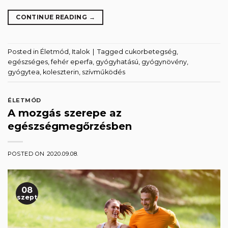
CONTINUE READING
→
Posted in
Életmód
,
Italok
|
Tagged
cukorbetegség
,
egészséges
,
fehér eperfa
,
gyógyhatású
,
gyógynövény
,
gyógytea
,
koleszterin
,
szívműködés
ÉLETMÓD
A mozgás szerepe az
egészségmegőrzésben
POSTED ON
2020.09.08.
08
szept