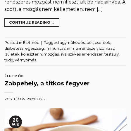
rendszeres mozgást nem illesztjük be napjainkba. A
sport, a mozgás nem kellemetlen, nem […]
CONTINUE READING
→
Posted in
Életmód
|
Tagged
agyműködés
,
bőr
,
csontok
,
diabétesz
,
egészség
,
immunitás
,
immunrendszer
,
izomzat
,
ízületek
,
koleszterin
,
mozgás
,
svz
,
szív-és érrendszer
,
testsúly
,
tüdő
,
vérnyomás
ÉLETMÓD
Zabpehely, a titkos fegyver
POSTED ON
2020.08.26.
26
aug