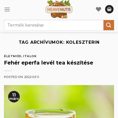
Skip
to
content
Keresés
a
következőre:
TAG ARCHÍVUMOK:
KOLESZTERIN
ÉLETMÓD
,
ITALOK
Fehér eperfa levél tea készítése
POSTED ON
2022.03.11.
11
márc