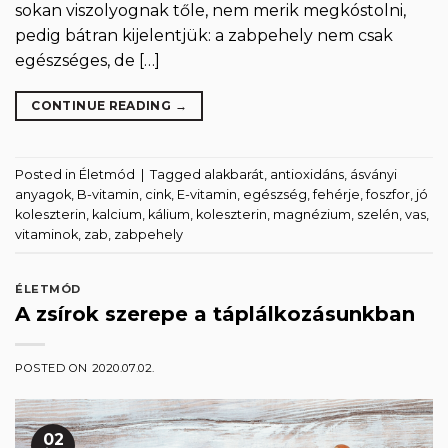
sokan viszolyognak tőle, nem merik megkóstolni,
pedig bátran kijelentjük: a zabpehely nem csak
egészséges, de […]
CONTINUE READING
→
Posted in
Életmód
|
Tagged
alakbarát
,
antioxidáns
,
ásványi
anyagok
,
B-vitamin
,
cink
,
E-vitamin
,
egészség
,
fehérje
,
foszfor
,
jó
koleszterin
,
kalcium
,
kálium
,
koleszterin
,
magnézium
,
szelén
,
vas
,
vitaminok
,
zab
,
zabpehely
ÉLETMÓD
A zsírok szerepe a táplálkozásunkban
POSTED ON
2020.07.02.
02