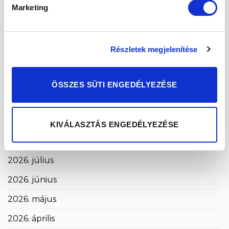
Marketing
Mogyoróvajas szelet
Méregtelenítés természetesen és óvatosan.
Részletek megjelenítése
Kétféle puding – laktató, finom, egészséges
Mák tárolása – így csináld, hogy sokáig friss
maradjon!
ÖSSZES SÜTI ENGEDÉLYEZÉSE
ARCHÍVUM
KIVÁLASZTÁS ENGEDÉLYEZÉSE
2026. augusztus
2026. július
2026. június
2026. május
2026. április