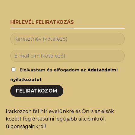
HÍRLEVÉL FELIRATKOZÁS
Elolvastam és elfogadom az
Adatvédelmi
nyilatkozatot
Iratkozzon fel hírlevelünkre és Ön is az elsők
között fog értesülni legújabb akcióinkról,
újdonságainkról!