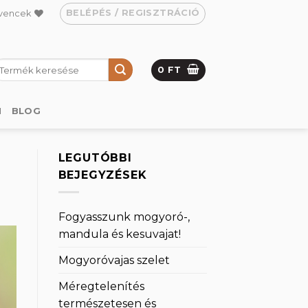
BELÉPÉS / REGISZTRÁCIÓ
vencek
eresés
0
FT
övetkezőre:
M
BLOG
LEGUTÓBBI
BEJEGYZÉSEK
Fogyasszunk mogyoró-,
mandula és kesuvajat!
Mogyoróvajas szelet
Méregtelenítés
természetesen és