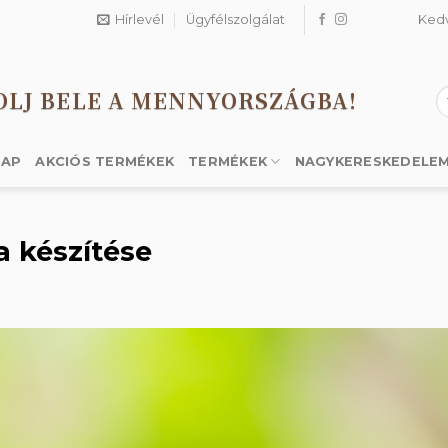
Hírlevél
Ügyfélszolgálat
Ked
OLJ BELE A MENNYORSZÁGBA!
K
a
k
LAP
AKCIÓS TERMÉKEK
TERMÉKEK
NAGYKERESKEDELE
a készítése