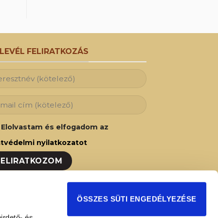
RLEVÉL FELIRATKOZÁS
Elolvastam és elfogadom az
tvédelmi nyilatkozatot
ozzon fel hírlevelünkre és Ön is az elsők
ÖSSZES SÜTI ENGEDÉLYEZÉSE
t fog értesülni legújabb akcióinkról,
irdető- és