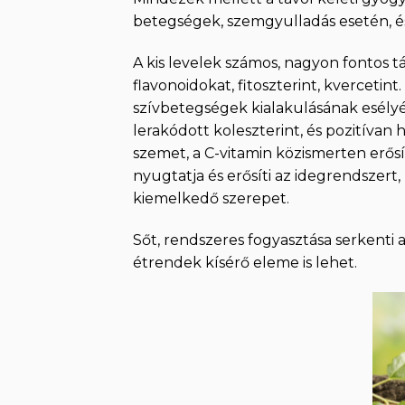
betegségek, szemgyulladás esetén, és 
A kis levelek számos, nagyon fontos 
flavonoidokat, fitoszterint, kverceti
szívbetegségek kialakulásának esélyé
lerakódott koleszterint, és pozitívan
szemet, a C-vitamin közismerten erősí
nyugtatja és erősíti az idegrendszert
kiemelkedő szerepet.
Sőt, rendszeres fogyasztása serkenti 
étrendek kísérő eleme is lehet.