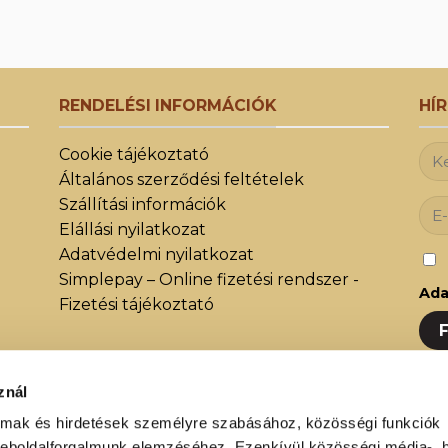
RENDELÉSI INFORMÁCIÓK
HÍ
Cookie tájékoztató
Általános szerződési feltételek
Szállítási információk
Elállási nyilatkozat
Adatvédelmi nyilatkozat
Simplepay – Online fizetési rendszer -
Ada
Fizetési tájékoztató
znál
Iratk
almak és hirdetések személyre szabásához, közösségi funkciók
közöt
weboldalforgalmunk elemzéséhez. Ezenkívül közösségi média-, h