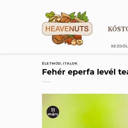
Skip
to
content
KÓST
KEZDŐ
ÉLETMÓD
,
ITALOK
Fehér eperfa levél te
11
márc