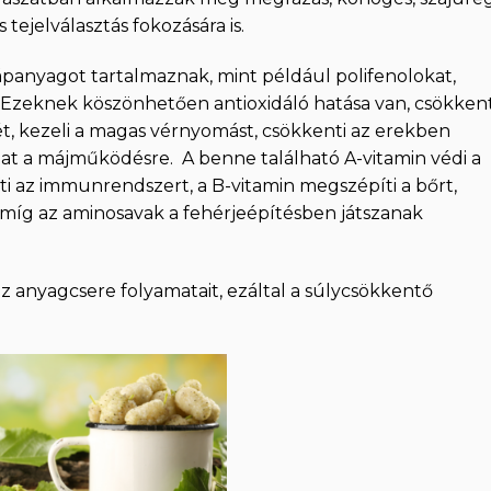
tejelválasztás fokozására is.
tápanyagot tartalmaznak, mint például polifenolokat,
nt. Ezeknek köszönhetően antioxidáló hatása van, csökkent
t, kezeli a magas vérnyomást, csökkenti az erekben
 hat a májműködésre. A benne található A-vitamin védi a
ti az immunrendszert, a B-vitamin megszépíti a bőrt,
, míg az aminosavak a fehérjeépítésben játszanak
az anyagcsere folyamatait, ezáltal a súlycsökkentő