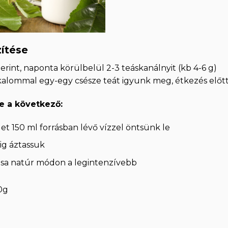
zítése
erint, naponta körülbelül 2-3 teáskanálnyit (kb 4-6 g)
kalommal egy-egy csésze teát igyunk meg, étkezés előtt
se a következő:
et 150 ml forrásban lévő vízzel öntsünk le
cig áztassuk
tása natúr módon a legintenzívebb
0g