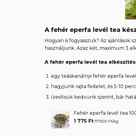
A fehér eperfa levél tea kés
Hogyan is fogyasszuk? Az ajánlások sz
használjunk. Azaz két, maximum 3 al
A fehér eperfa levél tea elkészíté
egy teáskanálnyi fehér eperfa level
hagyjunk rajta fedelet, és 5-10 per
ízesítsük kedvünk szerint, bár ha
Fehér eperfa levél tea 10
1 775
Ft
177500 Ft/kg