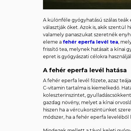
A különféle gyógyhatású szálas teák
választják őket. Azok is, akik szentül 
valamely panaszukat szeretnék enyhí
eleme a
fehér eperfa levél tea
, mel
frissítő tea, melynek hatásait a kínai
epret is gyógyászati célokra használjá
A fehér eperfa levél hatása
A fehér eperfa levél főzete, azaz teá
C-vitamin tartalma is kiemelkedő. Hatá
koleszterinszintet, gyulladáscsökken
gazdag növény, melyet a kínai orvosl
hiszen ha a vércukorszintünket szere
módszer, ha a fehér eperfa leveléből 
Mindezek mellett a távol keleti gyó