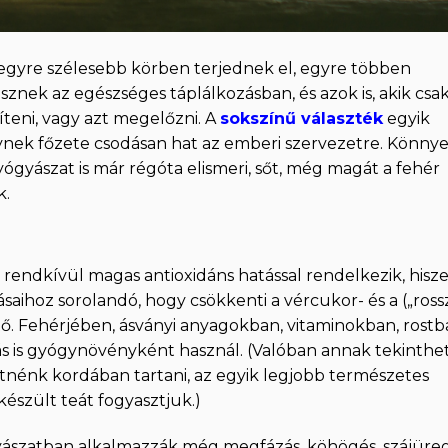
 egyre szélesebb körben terjednek el, egyre többen
hisznek az egészséges táplálkozásban, és azok is, akik csa
teni, vagy azt megelőzni. A
sokszínű választék
egyik
ynek főzete csodásan hat az emberi szervezetre. Könnye
 gyógyászat is már régóta elismeri, sőt, még magát a fehér
k.
ja rendkívül magas antioxidáns hatással rendelkezik, hisz
saihoz sorolandó, hogy csökkenti a vércukor- és a („ross
tő. Fehérjében, ásványi anyagokban, vitaminokban, rost
ás is gyógynövényként használ. (Valóban annak tekinthet
tnénk kordában tartani, az egyik legjobb természetes
készült teát fogyasztjuk.)
gyászatban alkalmazzák még megfázás, köhögés, szájüreg