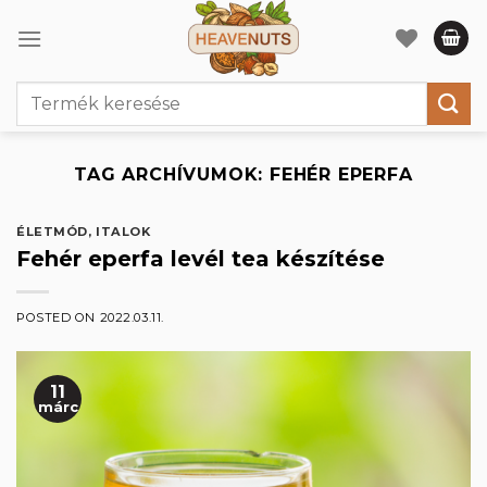
Skip
to
content
Keresés
a
következőre:
TAG ARCHÍVUMOK:
FEHÉR EPERFA
ÉLETMÓD
,
ITALOK
Fehér eperfa levél tea készítése
POSTED ON
2022.03.11.
11
márc