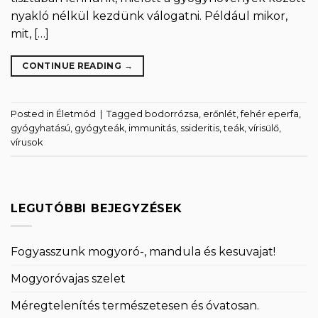
nyakló nélkül kezdünk válogatni. Például mikor,
mit, […]
CONTINUE READING
→
Posted in
Életmód
|
Tagged
bodorrózsa
,
erőnlét
,
fehér eperfa
,
gyógyhatású
,
gyógyteák
,
immunitás
,
ssideritis
,
teák
,
vírisülő
,
vírusok
LEGUTÓBBI BEJEGYZÉSEK
Fogyasszunk mogyoró-, mandula és kesuvajat!
Mogyoróvajas szelet
Méregtelenítés természetesen és óvatosan.