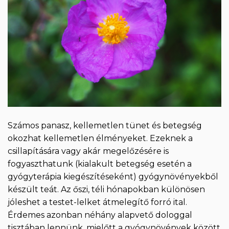
Számos panasz, kellemetlen tünet és betegség
okozhat kellemetlen élményeket. Ezeknek a
csillapítására vagy akár megelőzésére is
fogyaszthatunk (kialakult betegség esetén a
gyógyterápia kiegészítéseként) gyógynövényekből
készült teát. Az őszi, téli hónapokban különösen
jóleshet a testet-lelket átmelegítő forró ital.
Érdemes azonban néhány alapvető dologgal
tisztában lennünk, mielőtt a gyógynövények között