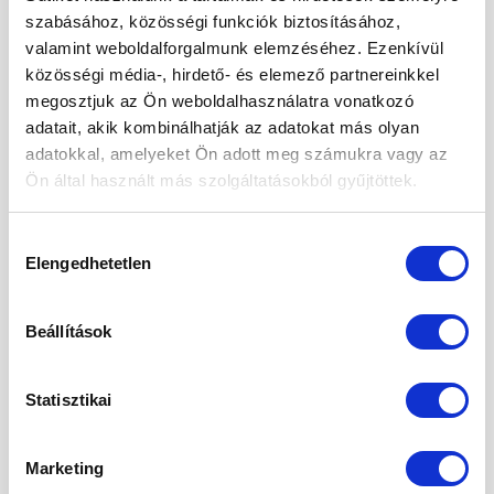
2026. január
szabásához, közösségi funkciók biztosításához,
valamint weboldalforgalmunk elemzéséhez. Ezenkívül
2025. december
közösségi média-, hirdető- és elemező partnereinkkel
megosztjuk az Ön weboldalhasználatra vonatkozó
2025. november
adatait, akik kombinálhatják az adatokat más olyan
2025. október
adatokkal, amelyeket Ön adott meg számukra vagy az
Ön által használt más szolgáltatásokból gyűjtöttek.
2025. szeptember
2025. augusztus
Hozzájárulás
Elengedhetetlen
kiválasztása
2025. május
2025. április
Beállítások
2025. március
2025. február
Statisztikai
2025. január
Marketing
2024. november