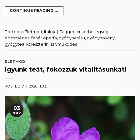
CONTINUE READING
→
Posted in
Életmód
,
Italok
|
Tagged
cukorbetegség
,
egészséges
,
fehér eperfa
,
gyógyhatású
,
gyógynövény
,
gyógytea
,
koleszterin
,
szívműködés
ÉLETMÓD
Igyunk teát, fokozzuk vitalitásunkat!
POSTED ON
2020.11.03.
03
nov