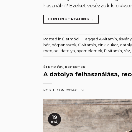
használni? Ezeket vesézzük ki cikkso
CONTINUE READING
→
Posted in
Életmód
|
Tagged
A-vitamin
,
ásvány
bőr
,
bőrpanaszok
,
C-vitamin
,
cink
,
cukor
,
datol
medjool datolya
,
nyomelemek
,
P-vitamin
,
réz
,
ÉLETMÓD
,
RECEPTEK
A datolya felhasználása, re
POSTED ON
2024.05.19.
19
máj