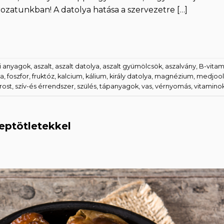
rozatunkban! A datolya hatása a szervezetre […]
i anyagok
,
aszalt
,
aszalt datolya
,
aszalt gyümölcsök
,
aszalvány
,
B-vitam
ya
,
foszfor
,
fruktóz
,
kalcium
,
kálium
,
király datolya
,
magnézium
,
medjool
rost
,
szív-és érrendszer
,
szülés
,
tápanyagok
,
vas
,
vérnyomás
,
vitamino
ceptötletekkel