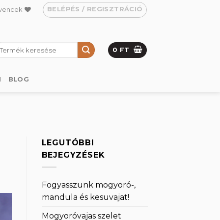
BELÉPÉS / REGISZTRÁCIÓ
vencek
eresés
0
FT
övetkezőre:
M
BLOG
LEGUTÓBBI
BEJEGYZÉSEK
Fogyasszunk mogyoró-,
mandula és kesuvajat!
Mogyoróvajas szelet