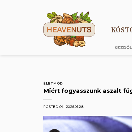
Skip
to
content
KÓST
KEZDŐ
ÉLETMÓD
Miért fogyasszunk aszalt fü
POSTED ON
2026.01.28.