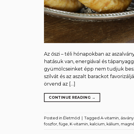
Az őszi – téli hónapokban az aszalván
hatásuk van, energiával és tápanyagga
gyümölcseinket épp nem tudjuk beszer
szilvát és az aszalt barackot favoriz
örvend az […]
CONTINUE READING
→
Posted in
Életmód
|
Tagged
A-vitamin
,
ásvány
foszfor
,
füge
,
K-vitamin
,
kalcium
,
kálium
,
magné