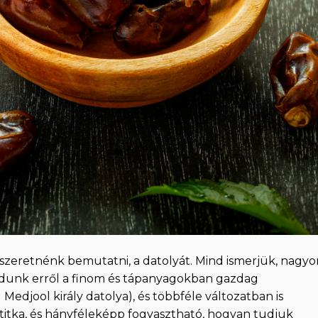
zeretnénk bemutatni, a datolyát. Mind ismerjük, nagyo
udunk erről a finom és tápanyagokban gazdag
 Medjool király datolya), és többféle változatban is
titka, és hányféleképp fogyasztható, hogyan tudjuk