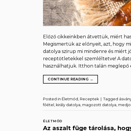
Előző cikkeinkben átvettük, miért has
Megismertük az előnyeit, azt, hogy mi
datolya szirup mi mindenre és miért 
receptötletekkel szemléltetve! A dat
használhatjuk. Itthon talán meglepő é
CONTINUE READING
→
Posted in
Életmód
,
Receptek
|
Tagged
ásván
főétel
,
király datolya
,
magozott datolya
,
medjo
ÉLETMÓD
Az aszalt füge tárolása, ho