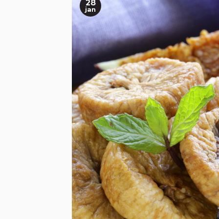
28
jan