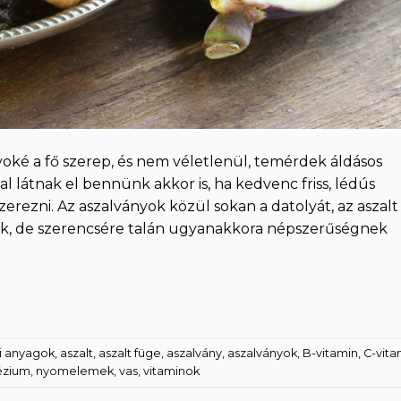
yoké a fő szerep, és nem véletlenül, temérdek áldásos
l látnak el bennünk akkor is, ha kedvenc friss, lédús
ezni. Az aszalványok közül sokan a datolyát, az aszalt
álják, de szerencsére talán ugyanakkora népszerűségnek
i anyagok
,
aszalt
,
aszalt füge
,
aszalvány
,
aszalványok
,
B-vitamin
,
C-vita
zium
,
nyomelemek
,
vas
,
vitaminok