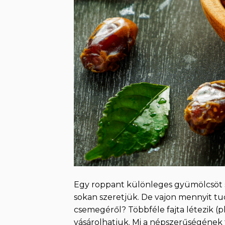
Egy roppant különleges gyümölcsöt s
sokan szeretjük. De vajon mennyit t
csemegéről? Többféle fajta létezik (pl
vásárolhatjuk. Mi a népszerűségének 