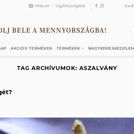
Hírlevél
Ügyfélszolgálat
Ked
OLJ BELE A MENNYORSZÁGBA!
K
a
k
LAP
AKCIÓS TERMÉKEK
TERMÉKEK
NAGYKERESKEDELE
TAG ARCHÍVUMOK:
ASZALVÁNY
gét?