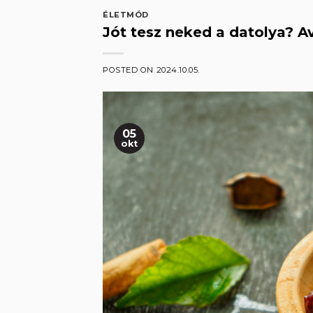
ÉLETMÓD
Jót tesz neked a datolya? A
POSTED ON
2024.10.05.
05
okt