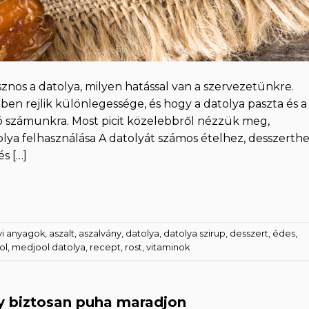
znos a datolya, milyen hatással van a szervezetünkre.
ben rejlik különlegessége, és hogy a datolya paszta és a
jó számunkra. Most picit közelebbről nézzük meg,
olya felhasználása A datolyát számos ételhez, desszerth
s […]
yi anyagok
,
aszalt
,
aszalvány
,
datolya
,
datolya szirup
,
desszert
,
édes
,
ol
,
medjool datolya
,
recept
,
rost
,
vitaminok
gy biztosan puha maradjon