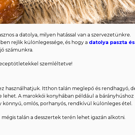
asznos a datolya, milyen hatással van a szervezetünkre.
iben rejlik különlegessége, és hogy a
datolya paszta és
jó számunkra.
eceptötletekkel szemléltetve!
ez használhatjuk. Itthon talán meglepő és rendhagyó, d
me lehet. A marokkói konyhában például a bárányhúshoz
 könnyű, omlós, porhanyós, rendkívül különleges étel.
égis talán a desszertek terén lehet igazán alkotni.