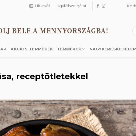
Hírlevél
Ügyfélszolgálat
Ked
OLJ BELE A MENNYORSZÁGBA!
K
a
k
LAP
AKCIÓS TERMÉKEK
TERMÉKEK
NAGYKERESKEDELE
ása, receptötletekkel