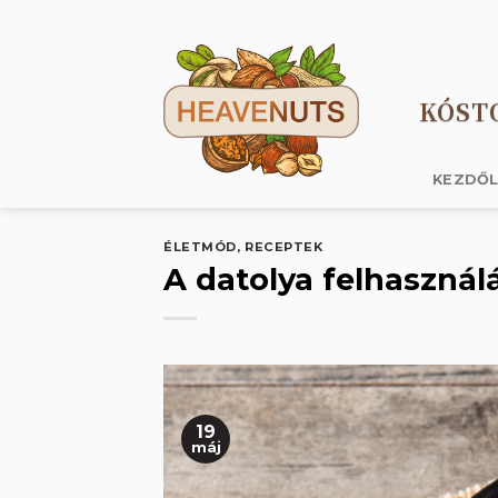
Skip
to
content
KÓST
KEZDŐ
ÉLETMÓD
,
RECEPTEK
A datolya felhasznál
19
máj