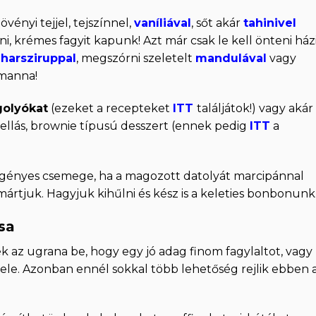
vényi tejjel, tejszínnel,
vaníliával
, sőt akár
tahinivel
teni, krémes fagyit kapunk! Azt már csak le kell önteni ház
uharsziruppal
, megszórni szeletelt
mandulával
vagy
 manna!
golyókat
(ezeket a recepteket
ITT
találjátok!) vagy akár
mellás, brownie típusú desszert (ennek pedig
ITT
a
dőigényes csemege, ha a magozott datolyát marcipánnal
mártjuk. Hagyjuk kihűlni és kész is a keleties bonbonunk
sa
k az ugrana be, hogy egy jó adag finom fagylaltot, vagy
le. Azonban ennél sokkal több lehetőség rejlik ebben 