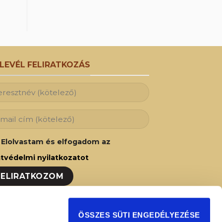
RLEVÉL FELIRATKOZÁS
Elolvastam és elfogadom az
tvédelmi nyilatkozatot
ozzon fel hírlevelünkre és Ön is az elsők
ÖSSZES SÜTI ENGEDÉLYEZÉSE