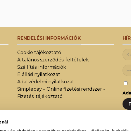
RENDELÉSI INFORMÁCIÓK
HÍ
Cookie tájékoztató
Általános szerződési feltételek
Szállítási információk
Elállási nyilatkozat
Adatvédelmi nyilatkozat
Simplepay – Online fizetési rendszer -
Ada
Fizetési tájékoztató
znál
Iratk
almak és hirdetések személyre szabásához, közösségi funkciók