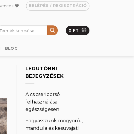
BELÉPÉS / REGISZTRÁCIÓ
vencek
eresés
0
FT
övetkezőre:
M
BLOG
LEGUTÓBBI
BEJEGYZÉSEK
A csicseriborsó
felhasználása
egészségesen
Fogyasszunk mogyoró-,
mandula és kesuvajat!