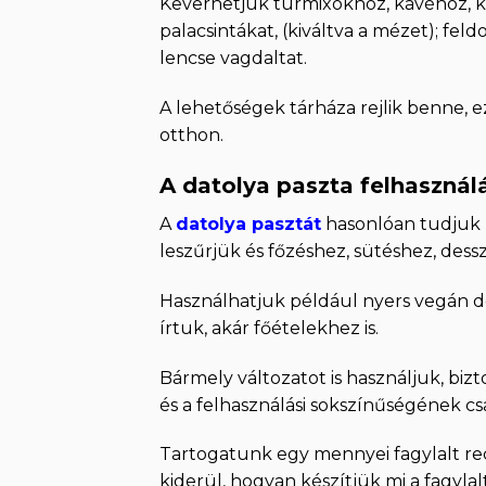
Keverhetjük turmixokhoz, kávéhoz, ké
palacsintákat, (kiváltva a mézet); fe
lencse vagdaltat.
A lehetőségek tárháza rejlik benne, e
otthon.
A datolya paszta felhasznál
A
datolya pasztát
hasonlóan tudjuk h
leszűrjük és főzéshez, sütéshez, dess
Használhatjuk például nyers vegán d
írtuk, akár főételekhez is.
Bármely változatot is használjuk, bi
és a felhasználási sokszínűségének cs
Tartogatunk egy mennyei fagylalt re
kiderül, hogyan készítjük mi a fagyla