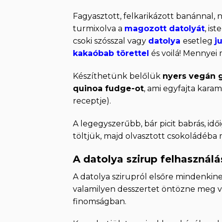
Fagyasztott, felkarikázott banánnal, nö
turmixolva a
magozott datolyát
, is
csoki szósszal vagy
datolya
esetleg
j
kakaóbab törettel
és voilá! Mennyei
Készíthetünk belőlük
nyers vegán 
quinoa fudge-ot
, ami egyfajta kara
receptje).
A legegyszerűbb, bár picit babrás, i
töltjük, majd olvasztott csokoládéba 
A datolya szirup felhasználá
A datolya szirupról elsőre mindenkine
valamilyen desszertet öntözne meg ve
finomságban.