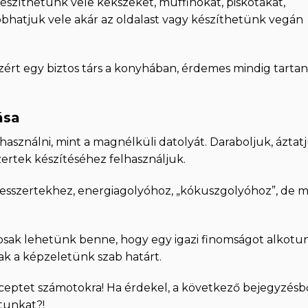
szíthetünk vele kekszeket, muffinokat, piskótákat,
ldobhatjuk vele akár az oldalast vagy készíthetünk vegán
zért egy biztos társ a konyhában, érdemes mindig tartan
ása
asználni, mint a magnélküli datolyát. Daraboljuk, áztatj
zertek készítéséhez felhasználjuk.
esszertekhez, energiagolyóhoz, „kókuszgolyóhoz”, de m
ztosak lehetünk benne, hogy egy igazi finomságot alkotu
ak a képzeletünk szab határt.
ceptet számotokra! Ha érdekel, a következő bejegyzésb
ltunkat?!