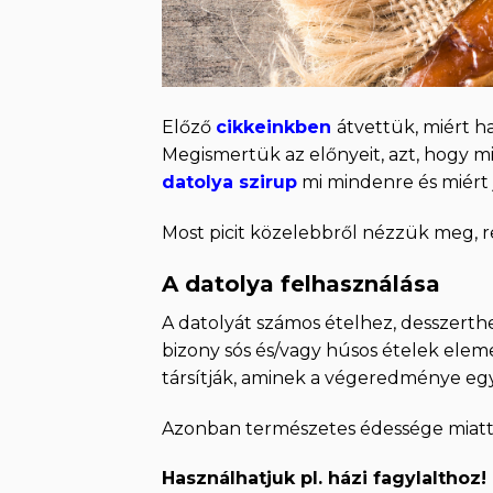
Előző
cikkeinkben
átvettük, miért h
Megismertük az előnyeit, azt, hogy m
datolya szirup
mi mindenre és miért 
Most picit közelebbről nézzük meg, r
A datolya felhasználása
A datolyát számos ételhez, desszerth
bizony sós és/vagy húsos ételek ele
társítják, aminek a végeredménye egy
Azonban természetes édessége miatt m
Használhatjuk pl. házi fagylalthoz!