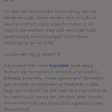
lehet!
De nem kell elkeseredni, hiszen ahogy azt már
mindenki tudja, szinte minden ételt el tudunk
készíteni otthon, egészséges formában is. Sőt
nagyon sok esetben még csak nem is járt több
fáradtsággal, extra költséggel, különleges
eszközigény se merül fel.
Csupán kell egy jó recept!
A quinoáról már írtam
legutóbb
, most pedig
hoztam egy fantasztikus receptet a hétvégére.
Édesség, karamella.. mégis egészséges? Remélem,
akik olvassák rendszeresen az írásainkat, tudják,
hogy igenis létezik! De akik csak most kapcsolódnak
be, nekik is szól: bizony ám, mindent lehet okosan
helyettesíteni és nem lemondani a gasztronómiai
élvezetekről.