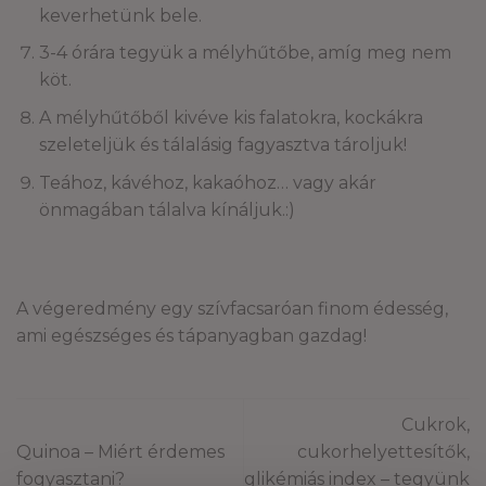
keverhetünk bele.
3-4 órára tegyük a mélyhűtőbe, amíg meg nem
köt.
A mélyhűtőből kivéve kis falatokra, kockákra
szeleteljük és tálalásig fagyasztva tároljuk!
Teához, kávéhoz, kakaóhoz… vagy akár
önmagában tálalva kínáljuk.:)
A végeredmény egy szívfacsaróan finom édesség,
ami egészséges és tápanyagban gazdag!
Cukrok,
Quinoa – Miért érdemes
cukorhelyettesítők,
fogyasztani?
glikémiás index – tegyünk