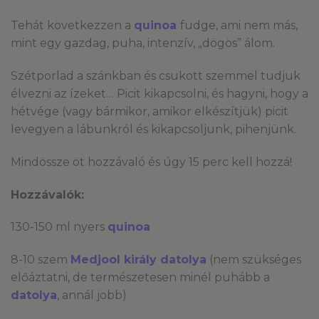
Tehát következzen a
quinoa
fudge, ami nem más,
mint egy gazdag, puha, intenzív, „dögös” álom.
Szétporlad a szánkban és csukott szemmel tudjuk
élvezni az ízeket… Picit kikapcsolni, és hagyni, hogy a
hétvége (vagy bármikor, amikor elkészítjük) picit
levegyen a lábunkról és kikapcsoljunk, pihenjünk.
Mindössze öt hozzávaló és úgy 15 perc kell hozzá!
Hozzávalók:
130-150 ml nyers
quinoa
8-10 szem
Medjool király datolya
(nem szükséges
előáztatni, de természetesen minél puhább a
datolya
, annál jobb)