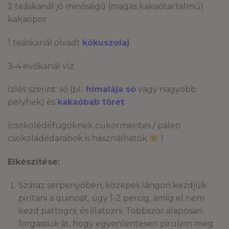
2 teáskanál jó minőségű (magas kakaótartalmú)
kakaópor
1 teáskanál olvadt
kókuszolaj
3-4 evőkanál víz
ízlés szerint: só (pl.:
himalája só
vagy nagyobb
pelyhek) és
kakaóbab töret
(csokolédéfügőknek cukormentes / paleo
csokoládédarabok is használhatók
)
Elkészítése:
Száraz serpenyőben, közepes lángon kezdjük
pirítani a quinoát, úgy 1-2 percig, amíg el nem
kezd pattogni, és illatozni. Többször alaposan
forgassuk át, hogy egyenlentesen piruljon meg.