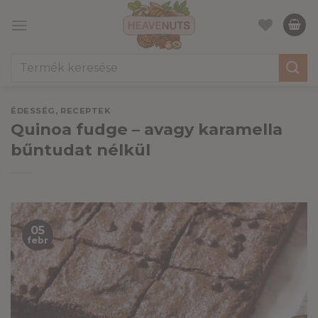
Skip
to
content
Keresés
a
következőre:
ÉDESSÉG
,
RECEPTEK
Quinoa fudge – avagy karamella
bűntudat nélkül
05
febr