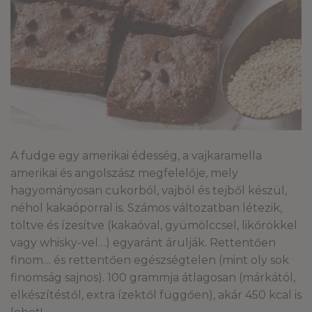
A fudge egy amerikai édesség, a vajkaramella
amerikai és angolszász megfelelője, mely
hagyományosan cukorból, vajból és tejből készül,
néhol kakaóporral is. Számos változatban létezik,
töltve és ízesítve (kakaóval, gyümölccsel, likőrökkel
vagy whisky-vel…) egyaránt árulják. Rettentően
finom… és rettentően egészségtelen (mint oly sok
finomság sajnos). 100 grammja átlagosan (márkától,
elkészítéstől, extra ízektől függően), akár 450 kcal is