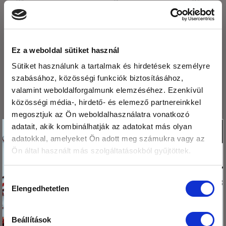
rendet!
Ez a weboldal sütiket használ
LEGUTÓBBI BEJEGYZÉSEK
Sütiket használunk a tartalmak és hirdetések személyre
szabásához, közösségi funkciók biztosításához,
Fogyasszunk mogyoró-, mandula és kesuvajat!
valamint weboldalforgalmunk elemzéséhez. Ezenkívül
közösségi média-, hirdető- és elemező partnereinkkel
Mogyoróvajas szelet
megosztjuk az Ön weboldalhasználatra vonatkozó
Köszönjük,hogy
adatait, akik kombinálhatják az adatokat más olyan
Méregtelenítés természetesen és óvatosan.
X
adatokkal, amelyeket Ön adott meg számukra vagy az
olvasod a blogunkat!
Kétféle puding – laktató, finom, egészséges
Ön által használt más szolgáltatásokból gyűjtöttek.
Ezért
Mák tárolása – így csináld, hogy sokáig friss
megajándékozunk egy
maradjon!
Hozzájárulás
kis csomag hibiszkusz
Elengedhetetlen
kiválasztása
virág teával!
ARCHÍVUM
Beállítások
Tedd a kosaradba