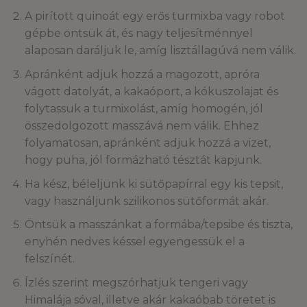
A pirított quinoát egy erős turmixba vagy robot
gépbe öntsük át, és nagy teljesítménnyel
alaposan daráljuk le, amíg lisztállagúvá nem válik.
Apránként adjuk hozzá a magozott, apróra
vágott datolyát, a kakaóport, a kókuszolajat és
folytassuk a turmixolást, amíg homogén, jól
összedolgozott masszává nem válik. Ehhez
folyamatosan, apránként adjuk hozzá a vizet,
hogy puha, jól formázható tésztát kapjunk.
Ha kész, béleljünk ki sütőpapírral egy kis tepsit,
vagy használjunk szilikonos sütőformát akár.
Öntsük a masszánkat a formába/tepsibe és tiszta,
enyhén nedves késsel egyengessük el a
felszínét.
Ízlés szerint megszórhatjuk tengeri vagy
Himalája sóval, illetve akár kakaóbab töretet is