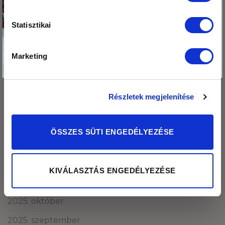
az ajándékodat,
2026. augusztus
nehogy itt
Statisztikai
2026. július
felejtsd!
2026. június
Marketing
Kosárba teszem az ajándékomat
2026. május
2026. április
Részletek megjelenítése
2026. március
2026. február
ÖSSZES SÜTI ENGEDÉLYEZÉSE
2026. január
2025. december
KIVÁLASZTÁS ENGEDÉLYEZÉSE
2025. november
2025. október
2025. szeptember