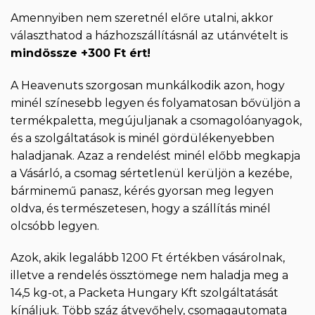
Amennyiben nem szeretnél előre utalni, akkor
választhatod a házhozszállításnál az utánvételt is
mindössze +300 Ft ért!
A Heavenuts szorgosan munkálkodik azon, hogy
minél színesebb legyen és folyamatosan bővüljön a
termékpaletta, megújuljanak a csomagolóanyagok,
és a szolgáltatások is minél gördülékenyebben
haladjanak. Azaz a rendelést minél előbb megkapja
a Vásárló, a csomag sértetlenül kerüljön a kezébe,
bárminemű panasz, kérés gyorsan meg legyen
oldva, és természetesen, hogy a szállítás minél
olcsóbb legyen.
Azok, akik legalább 1200 Ft értékben vásárolnak,
illetve a rendelés össztömege nem haladja meg a
14,5 kg-ot, a Packeta Hungary Kft szolgáltatását
kínáljuk. Több száz átvevőhely, csomagautomata