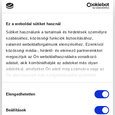
2026. augusztus
2026. július
2026. június
Ez a weboldal sütiket használ
2026. május
Sütiket használunk a tartalmak és hirdetések személyre
szabásához, közösségi funkciók biztosításához,
2026. április
valamint weboldalforgalmunk elemzéséhez. Ezenkívül
közösségi média-, hirdető- és elemező partnereinkkel
2026. március
megosztjuk az Ön weboldalhasználatra vonatkozó
2026. február
adatait, akik kombinálhatják az adatokat más olyan
adatokkal, amelyeket Ön adott meg számukra vagy az
2026. január
Ön által használt más szolgáltatásokból gyűjtöttek.
2025. december
Hozzájárulás
2025. november
Elengedhetetlen
kiválasztása
2025. október
2025. szeptember
Beállítások