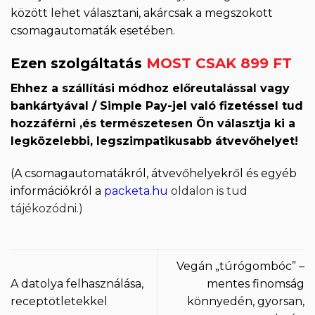
között lehet választani, akárcsak a megszokott
csomagautomaták esetében.
Ezen szolgáltatás
MOST CSAK 899 FT
Ehhez a szállítási módhoz előreutalással vagy
bankártyával / Simple Pay-jel való fizetéssel tud
hozzáférni ,és természetesen Ön választja ki a
legközelebbi, legszimpatikusabb átvevőhelyet!
(A csomagautomatákról, átvevőhelyekről és egyéb
információkról a
packeta.hu
oldalon is tud
tájékozódni.)
Vegán „túrógombóc” –
A datolya felhasználása,
mentes finomság
receptötletekkel
könnyedén, gyorsan,