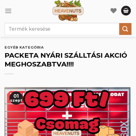
Skip
to
content
Keresés
a
következőre:
EGYÉB KATEGÓRIA
PACKETA NYÁRI SZÁLLTÁSI AKCIÓ
MEGHOSZABTVA!!!!
01
szept