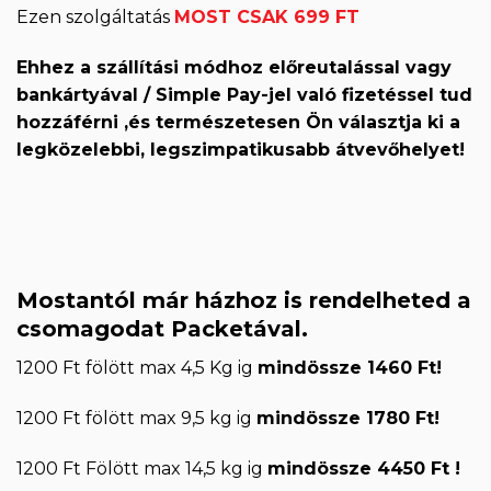
Ezen szolgáltatás
MOST CSAK 699 FT
Ehhez a szállítási módhoz előreutalással vagy
bankártyával / Simple Pay-jel való fizetéssel tud
hozzáférni ,és természetesen Ön választja ki a
legközelebbi, legszimpatikusabb átvevőhelyet!
Mostantól már házhoz is rendelheted a
csomagodat Packetával.
1200 Ft fölött max 4,5 Kg ig
mindössze 1460 Ft!
1200 Ft fölött max 9,5 kg ig
mindössze 1780 Ft!
1200 Ft Fölött max 14,5 kg ig
mindössze 4450 Ft !