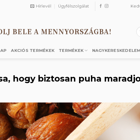
Hírlevél
Ügyfélszolgálat
Ked
OLJ BELE A MENNYORSZÁGBA!
K
a
k
LAP
AKCIÓS TERMÉKEK
TERMÉKEK
NAGYKERESKEDELE
ása, hogy biztosan puha maradj