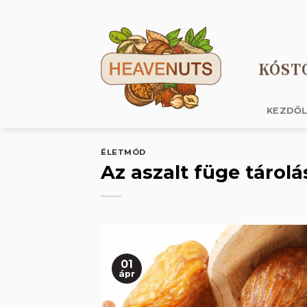
Skip
to
content
KÓST
KEZDŐ
ÉLETMÓD
Az aszalt füge tárol
01
ápr