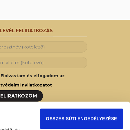
RLEVÉL FELIRATKOZÁS
Elolvastam és elfogadom az
tvédelmi nyilatkozatot
ozzon fel hírlevelünkre és Ön is az elsők
ÖSSZES SÜTI ENGEDÉLYEZÉSE
t fog értesülni legújabb akcióinkról,
irdető- és