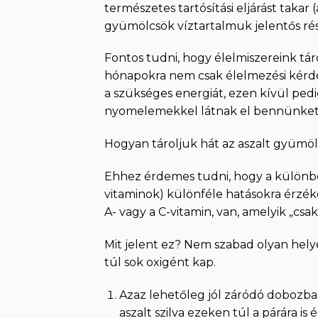
természetes tartósítási eljárást takar 
gyümölcsök víztartalmuk jelentős rész
Fontos tudni, hogy élelmiszereink tárol
hónapokra nem csak élelmezési kérdés
a szükséges energiát, ezen kívül pedi
nyomelemekkel látnak el bennünket
Hogyan tároljuk hát az aszalt gyümö
Ehhez érdemes tudni, hogy a különbö
vitaminok) különféle hatásokra érzéke
A- vagy a C-vitamin, van, amelyik „csak
Mit jelent ez? Nem szabad olyan helye
túl sok oxigént kap.
Azaz lehetőleg jól záródó dobozba,
aszalt szilva ezeken túl a párára 