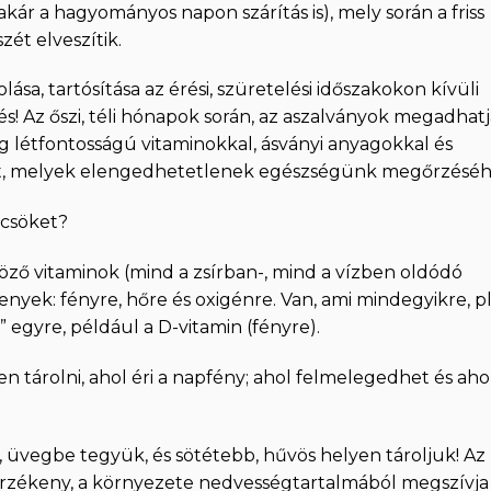
(akár a hagyományos napon szárítás is), mely során a friss
ét elveszítik.
ása, tartósítása az érési, szüretelési időszakokon kívüli
! Az őszi, téli hónapok során, az aszalványok megadhat
g létfontosságú vitaminokkal, ásványi anyagokkal és
, melyek elengedhetetlenek egészségünk megőrzéséh
lcsöket?
ző vitaminok (mind a zsírban-, mind a vízben oldódó
nyek: fényre, hőre és oxigénre. Van, ami mindegyikre, pl
” egyre, például a D-vitamin (fényre).
n tárolni, ahol éri a napfény; ahol felmelegedhet és aho
 üvegbe tegyük, és sötétebb, hűvös helyen tároljuk! Az
is érzékeny, a környezete nedvességtartalmából megszívja