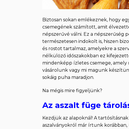
Biztosan sokan emlékeznek, hogy egy
csemegének számított, amit élvezette
népszerűvé válni. Ez a népszerűség p
természetesen indokolt is, hiszen bi
és rostot tartalmaz, amelyekre a sz
nélkülöző időszakokban ez kifejezett
mindenképp ízletes csemege, amely mó
vásárolunk vagy mi magunk készítü
sokáig puha maradjon.
Na mégis mire figyeljünk?
Az aszalt füge tárolá
Kezdjük az alapoknál! A tartósításnak 
aszalványokról már írtunk korábban, 