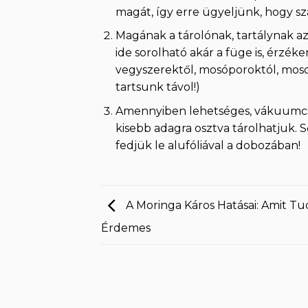
magát, így erre ügyeljünk, hogy sz
Magának a tárolónak, tartálynak az
ide sorolható akár a füge is, érzéke
vegyszerektől, mosóporoktól, moso
tartsunk távol!)
Amennyiben lehetséges, vákuumcso
kisebb adagra osztva tárolhatjuk. 
fedjük le alufóliával a dobozában!
A Moringa Káros Hatásai: Amit Tu
Érdemes