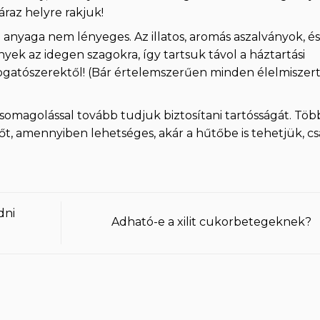
áraz helyre rakjuk!
 anyaga nem lényeges. Az illatos, aromás aszalványok, és
nyek az idegen szagokra, így tartsuk távol a háztartási
gatószerektől! (Bár értelemszerűen minden élelmiszer
magolással tovább tudjuk biztosítani tartósságát. Töb
Sőt, amennyiben lehetséges, akár a hűtőbe is tehetjük, c
dni
Adható-e a xilit cukorbetegeknek?