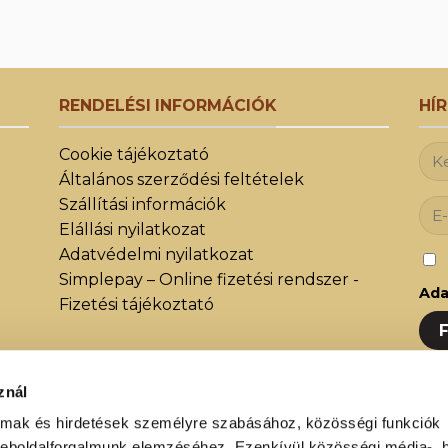
RENDELÉSI INFORMÁCIÓK
HÍ
Cookie tájékoztató
Általános szerződési feltételek
Szállítási információk
Elállási nyilatkozat
Adatvédelmi nyilatkozat
Simplepay – Online fizetési rendszer -
Ada
Fizetési tájékoztató
znál
Iratk
almak és hirdetések személyre szabásához, közösségi funkciók
közöt
weboldalforgalmunk elemzéséhez. Ezenkívül közösségi média-, h