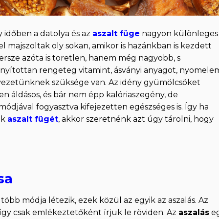
 időben a datolya és az
aszalt füge
nagyon különleges
l majszoltak oly sokan, amikor is hazánkban is kezdett
ersze azóta is töretlen, hanem még nagyobb, s
zonyítottan rengeteg vitamint, ásványi anyagot, nyomele
ervezetünknek szüksége van. Az idény gyümölcsöket
en áldásos, és bár nem épp kalóriaszegény, de
djával fogyasztva kifejezetten egészséges is. Így ha
nk
aszalt fügét
, akkor szeretnénk azt úgy tárolni, hogy
sa
több módja létezik, ezek közül az egyik az aszalás. Az
így csak emlékeztetőként írjuk le röviden. Az
aszalás
e