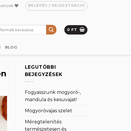
BELÉPÉS / REGISZTRÁCIÓ
vencek
eresés
0
FT
övetkezőre:
M
BLOG
LEGUTÓBBI
on
BEJEGYZÉSEK
Fogyasszunk mogyoró-,
mandula és kesuvajat!
Mogyoróvajas szelet
Méregtelenítés
természetesen és