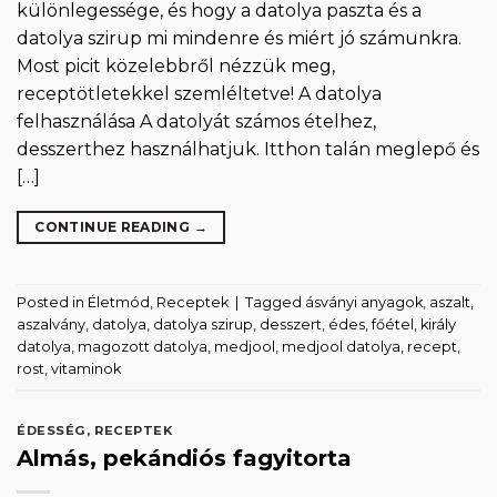
különlegessége, és hogy a datolya paszta és a
datolya szirup mi mindenre és miért jó számunkra.
Most picit közelebbről nézzük meg,
receptötletekkel szemléltetve! A datolya
felhasználása A datolyát számos ételhez,
desszerthez használhatjuk. Itthon talán meglepő és
[…]
CONTINUE READING
→
Posted in
Életmód
,
Receptek
|
Tagged
ásványi anyagok
,
aszalt
,
aszalvány
,
datolya
,
datolya szirup
,
desszert
,
édes
,
főétel
,
király
datolya
,
magozott datolya
,
medjool
,
medjool datolya
,
recept
,
rost
,
vitaminok
ÉDESSÉG
,
RECEPTEK
Almás, pekándiós fagyitorta