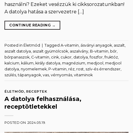
használni? Ezeket vesézzük ki cikksorozatunkban!
A datolya hatása a szervezetre […]
CONTINUE READING
→
Posted in
Életmód
|
Tagged
A-vitamin
,
ásványi anyagok
,
aszalt
,
aszalt datolya
,
aszalt gyümölcsök
,
aszalvány
,
B-vitamin
,
bőr
,
bőrpanaszok
,
C-vitamin
,
cink
,
cukor
,
datolya
,
foszfor
,
fruktóz
,
kalcium
,
kálium
,
király datolya
,
magnézium
,
medjool
,
medjool
datolya
,
nyomelemek
,
P-vitamin
,
réz
,
rost
,
szív-és érrendszer
,
szülés
,
tápanyagok
,
vas
,
vérnyomás
,
vitaminok
ÉLETMÓD
,
RECEPTEK
A datolya felhasználása,
receptötletekkel
POSTED ON
2024.05.19.