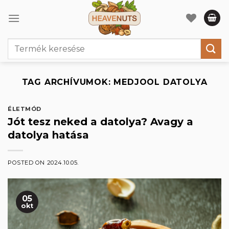
Skip
to
content
Keresés
a
következőre:
TAG ARCHÍVUMOK:
MEDJOOL DATOLYA
ÉLETMÓD
Jót tesz neked a datolya? Avagy a
datolya hatása
POSTED ON
2024.10.05.
05
okt