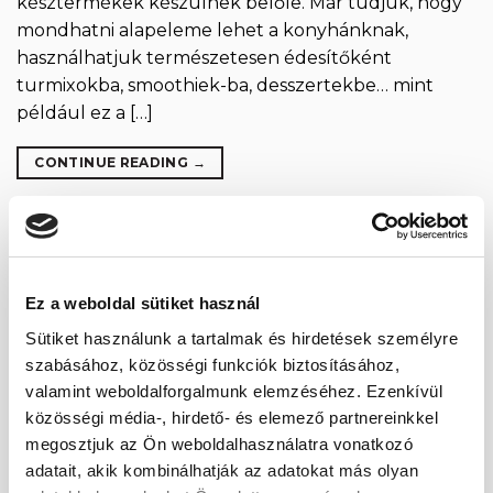
késztermékek készülnek belőle. Már tudjuk, hogy
mondhatni alapeleme lehet a konyhánknak,
használhatjuk természetesen édesítőként
turmixokba, smoothiek-ba, desszertekbe… mint
például ez a […]
CONTINUE READING
→
Posted in
Édesség
,
Receptek
|
Tagged
ásványi anyagok
,
datolya
,
desszert
,
dió
,
édesség
,
egészséges
,
kesudió
,
kesudió
krém
,
király datolya
,
kókusz
,
kókuszreszelék
,
könnyű
,
magkrém
,
Ez a weboldal sütiket használ
magozott datolya
,
medjool datolya
,
nyár
,
olajos magvak
,
rost
,
természetes
,
vitaminok
Sütiket használunk a tartalmak és hirdetések személyre
szabásához, közösségi funkciók biztosításához,
ÉDESSÉG
,
RECEPTEK
valamint weboldalforgalmunk elemzéséhez. Ezenkívül
Quinoa fudge – avagy karamella
közösségi média-, hirdető- és elemező partnereinkkel
bűntudat nélkül
megosztjuk az Ön weboldalhasználatra vonatkozó
adatait, akik kombinálhatják az adatokat más olyan