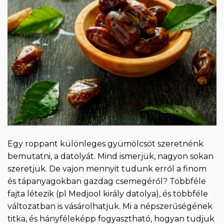
Egy roppant különleges gyümölcsöt szeretnénk
bemutatni, a datolyát. Mind ismerjük, nagyon sokan
szeretjük. De vajon mennyit tudunk erről a finom
és tápanyagokban gazdag csemegéről? Többféle
fajta létezik (pl Medjool király datolya), és többféle
változatban is vásárolhatjuk. Mi a népszerűségének
titka, és hányféleképp fogyasztható, hogyan tudjuk