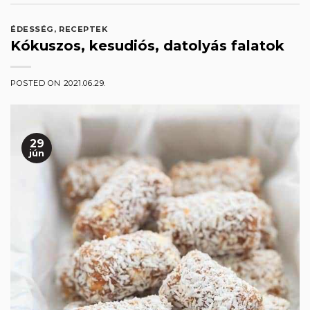
ÉDESSÉG
,
RECEPTEK
Kókuszos, kesudiós, datolyás falatok
POSTED ON
2021.06.29.
29
jún