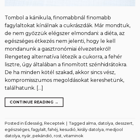
Tombol a kánikula, finomabbnál finomabb
fagylaltokat kínálnak a cukrászdák. Már mondtuk,
de nem győzzük elégszer elmondani: a diéta, az
egészséges étkezés nem jelenti, hogy le kell
mondanunk a gasztronómiai élvezetekről!
Rengeteg alternatíva létezik a cukorra, a fehér
lisztre, úgy általában a finomított szénhidrátokra.
De ha minden kötél szakad, akkor sincs vész,
kompromisszumos megoldásokat kereshetünk,
találhatunk. […]
CONTINUE READING
→
Posted in
Édesség
,
Receptek
|
Tagged
alma
,
datolya
,
desszert
,
egészséges
,
fagylalt
,
fahéj
,
kesudió
,
király datolya
,
medjool
datolya
,
nyár
,
pekándió
,
rost
,
vitaminok