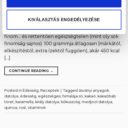
amerikai és angolszász megfelelője, mely
hagyományosan cukorból, vajból és tejből készül,
néhol kakaóporral is. Számos változatban létezik,
KIVÁLASZTÁS ENGEDÉLYEZÉSE
töltve és ízesítve (kakaóval, gyümölccsel, likőrökkel
vagy whisky-vel…) egyaránt árulják. Rettentően
finom… és rettentően egészségtelen (mint oly sok
finomság sajnos). 100 grammja átlagosan (márkától,
elkészítéstől, extra ízektől függően), akár 450 kcal
[…]
CONTINUE READING
→
Posted in
Édesség
,
Receptek
|
Tagged
ásványi anyagok
,
datolya
,
édesség
,
egészséges
,
himalája só
,
kakaó
,
kakaóbab
töret
,
karamella
,
király datolya
,
kókuszolaj
,
medjool datolya
,
quinoa
,
rost
,
vitaminok