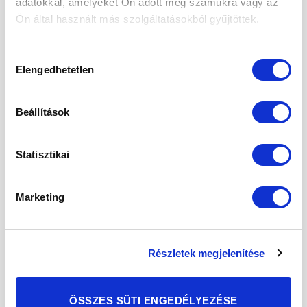
adatokkal, amelyeket Ön adott meg számukra vagy az
POSTED ON
2021.02.05.
Ön által használt más szolgáltatásokból gyűjtöttek.
05
Hozzájárulás
febr
Elengedhetetlen
kiválasztása
Beállítások
Statisztikai
Marketing
Részletek megjelenítése
A fudge egy amerikai édesség, a vajkaramella
ÖSSZES SÜTI ENGEDÉLYEZÉSE