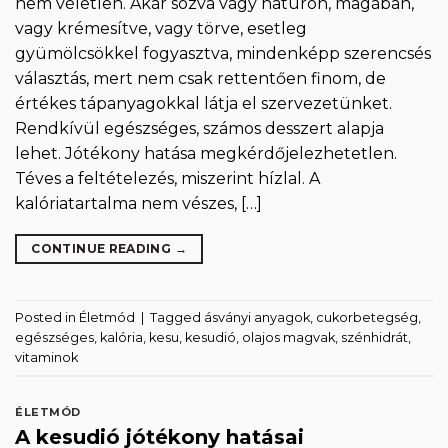
nem véletlen. Akár sózva vagy natúron, magában,
vagy krémesítve, vagy törve, esetleg
gyümölcsökkel fogyasztva, mindenképp szerencsés
választás, mert nem csak rettentően finom, de
értékes tápanyagokkal látja el szervezetünket.
Rendkívül egészséges, számos desszert alapja
lehet. Jótékony hatása megkérdőjelezhetetlen.
Téves a feltételezés, miszerint hízlal. A
kalóriatartalma nem vészes, […]
CONTINUE READING
→
Posted in
Életmód
|
Tagged
ásványi anyagok
,
cukorbetegség
,
egészséges
,
kalória
,
kesu
,
kesudió
,
olajos magvak
,
szénhidrát
,
vitaminok
ÉLETMÓD
A kesudió jótékony hatásai