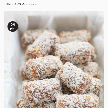
POSTED ON
2021.06.29.
29
jún