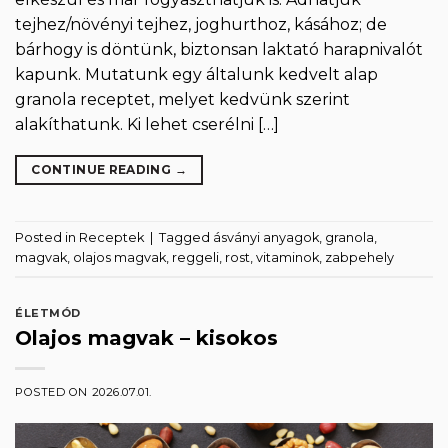
tejhez/növényi tejhez, joghurthoz, kásához; de
bárhogy is döntünk, biztonsan laktató harapnivalót
kapunk. Mutatunk egy általunk kedvelt alap
granola receptet, melyet kedvünk szerint
alakíthatunk. Ki lehet cserélni […]
CONTINUE READING
→
Posted in
Receptek
|
Tagged
ásványi anyagok
,
granola
,
magvak
,
olajos magvak
,
reggeli
,
rost
,
vitaminok
,
zabpehely
ÉLETMÓD
Olajos magvak – kisokos
POSTED ON
2026.07.01.