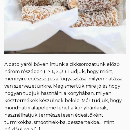
A datolyáról bőven írtunk a cikksorozatunk előző
három részében (–> 1., 2.,3.) Tudjuk, hogy miért,
mennyire egészséges a fogyasztása, milyen hatással
van szervezetünkre. Megismertük mire jó és hogy
hogyan tudjuk használni a konyhában, milyen
késztermékek készülnek belőle. Már tudjuk, hogy
mondhatni alapeleme lehet a konyhánknak,
használhatjuk természetesen édesítőként
turmixokba, smoothiek-ba, desszertekbe… mint
például ez a […]