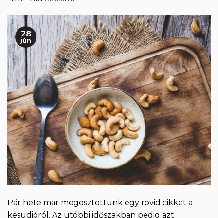
28
jún
Pár hete már megosztottunk egy rövid cikket a
kesudióról. Az utóbbi időszakban pedig azt