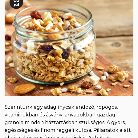
05
júl
Szerintünk egy adag ínycsiklandozó, ropogós,
vitaminokban és ásványi anyagokban gazdag
granola minden háztartásban szükséges. A gyors,
egészséges és finom reggeli kulcsa. Pillanatok alatt
elkészül és már fogyaszthatjuk is. Adhatjuk