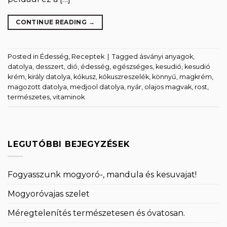
CONTINUE READING
→
Posted in
Édesség
,
Receptek
|
Tagged
ásványi anyagok
,
datolya
,
desszert
,
dió
,
édesség
,
egészséges
,
kesudió
,
kesudió
krém
,
király datolya
,
kókusz
,
kókuszreszelék
,
könnyű
,
magkrém
,
magozott datolya
,
medjool datolya
,
nyár
,
olajos magvak
,
rost
,
természetes
,
vitaminok
LEGUTÓBBI BEJEGYZÉSEK
Fogyasszunk mogyoró-, mandula és kesuvajat!
Mogyoróvajas szelet
Méregtelenítés természetesen és óvatosan.