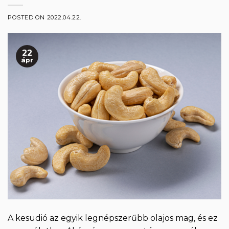
POSTED ON
2022.04.22.
22
ápr
A kesudió az egyik legnépszerűbb olajos mag, és ez