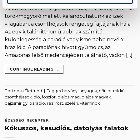
válogathatunk, ha kedvünk támad ropogtatni
valamit. A mára már jól ismert dió, mandula, földi– és
törökmogyoró mellett kalandozhatunk az ízek
világában, a csonthéjasok rengeteg fajtájának hála.
Az egyik talán itthon újabbnak számító,
különlegesség a paradió vagy ismertebb nevén:
brazildió. A paradiónak hívott gyümölcs, az
Amazonas felső medencéjében található, vadon […]
CONTINUE READING
→
Posted in
Életmód
|
Tagged
ásványi anyagok
,
bőr
,
brazildió
,
csonthéjasok
,
dió
,
foszfor
,
olajos mag
,
olajos magvak
,
pajzsmirigy
,
paradió
,
réz
,
rost
,
szelén
,
vitaminok
ÉDESSÉG
,
RECEPTEK
Kókuszos, kesudiós, datolyás falatok