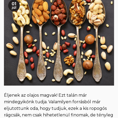
01
júl
Éljenek az olajos magvak! Ezt talán már
mindegyikőnk tudja. Valamilyen forrásból már
eljutottunk oda, hogy tudjuk, ezek a kis ropogós
rágcsák, nem csak hihetetlenül finomak, de tényleg