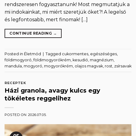
rendszeresen fogyasztanunk! Most megmutatjuk a
mi indokainkat, mi miért szeretjük őket?! A legelső
és legfontosabb, mert finomak! […]
CONTINUE READING
→
Posted in
Életmód
|
Tagged
cukormentes
,
egészéséges
,
földimogyoró
,
földimogyorókrém
,
kesudió
,
magnézium
,
mandula
,
mogyoró
,
mogyorókrém
,
olajos magvak
,
rost
,
zsírsavak
RECEPTEK
Házi granola, avagy kulcs egy
tökéletes reggelihez
POSTED ON
2026.07.05.