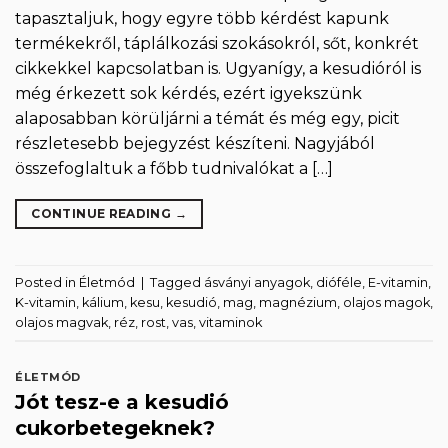
tapasztaljuk, hogy egyre több kérdést kapunk
termékekről, táplálkozási szokásokról, sőt, konkrét
cikkekkel kapcsolatban is. Ugyanígy, a kesudióról is
még érkezett sok kérdés, ezért igyekszünk
alaposabban körüljárni a témát és még egy, picit
részletesebb bejegyzést készíteni. Nagyjából
összefoglaltuk a főbb tudnivalókat a […]
CONTINUE READING
→
Posted in
Életmód
|
Tagged
ásványi anyagok
,
dióféle
,
E-vitamin
,
K-vitamin
,
kálium
,
kesu
,
kesudió
,
mag
,
magnézium
,
olajos magok
,
olajos magvak
,
réz
,
rost
,
vas
,
vitaminok
ÉLETMÓD
Jót tesz-e a kesudió
cukorbetegeknek?