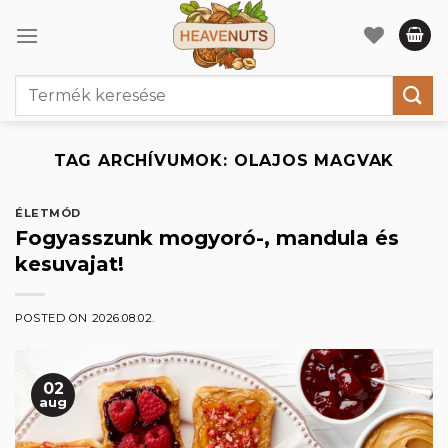
Skip
to
content
Keresés
a
következőre:
TAG ARCHÍVUMOK:
OLAJOS MAGVAK
ÉLETMÓD
Fogyasszunk mogyoró-, mandula és
kesuvajat!
POSTED ON
2026.08.02.
02
aug