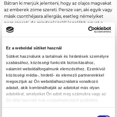
Bátran ki merjük jelenteni, hogy az olajos magvakat
az emberek zöme szereti. Persze van, aki egyik vagy
másik csonthéjasra allergiás, esetleg némelyiket
nem szereti, de mindenki talál legalább egyet a
számtalan féle és fajta között, ami igazán kedvére és
ínyére való. Mi magunk nem is igazán tudunk
választani kedvencet, házon belül is eltérőek a
Ez a weboldal sütiket használ
vélemények […]
Sütiket használunk a tartalmak és hirdetések személyre
CONTINUE READING
→
szabásához, közösségi funkciók biztosításához,
valamint weboldalforgalmunk elemzéséhez. Ezenkívül
közösségi média-, hirdető- és elemező partnereinkkel
Posted in
Életmód
|
Tagged
ásványi anyagok
,
dió
,
kesu
,
kesudió
,
megosztjuk az Ön weboldalhasználatra vonatkozó
magvak
,
olajos magvak
,
vitaminok
adatait, akik kombinálhatják az adatokat más olyan
adatokkal, amelyeket Ön adott meg számukra vagy az
ÉLETMÓD
Ön által használt más szolgáltatásokból gyűjtöttek.
A paradió jótékony hatása
Hozzájárulás