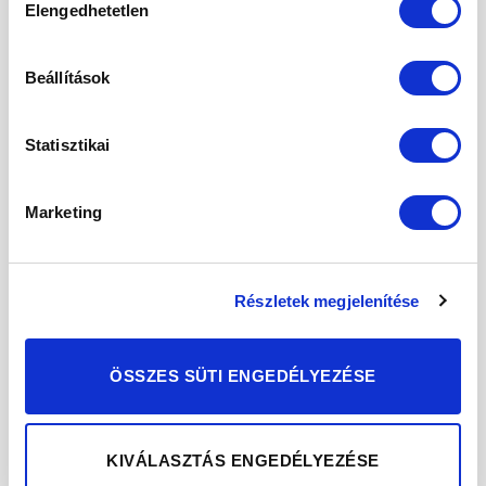
POSTED ON
2021.07.02.
Elengedhetetlen
kiválasztása
Beállítások
02
júl
Statisztikai
Marketing
Részletek megjelenítése
ÖSSZES SÜTI ENGEDÉLYEZÉSE
Már nagyon sokféle olajos mag között
KIVÁLASZTÁS ENGEDÉLYEZÉSE