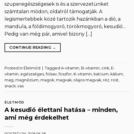
szuperegészségesek is és a szervezetünket
számtalan módon, oldalról támogatják. A
legismertebbek közé tartozik hazánkban a dió, a
mandula, a földimogyoró, törökmogyoró, kesudió…
Pedig van még pár, amivel bizony […]
CONTINUE READING
→
Posted in
Életmód
|
Tagged
A-vitamin
,
B-vitamin
,
cink
,
E-
vitamin
,
egészséges
,
folsav
,
foszfor
,
K-vitamin
,
kalcium
,
kálium
,
mag
,
magnézium
,
magok
,
magvak
,
olajos magvak
,
réz
,
rost
,
snack
,
vas
ÉLETMÓD
A kesudió élettani hatása – minden,
ami még érdekelhet
POSTED ON
2026.06.28.