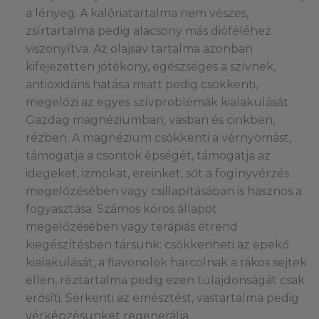
a lényeg. A kalóriatartalma nem vészes,
zsírtartalma pedig alacsony más dióféléhez
viszonyítva. Az olajsav tartalma azonban
kifejezetten jótékony, egészséges a szívnek,
antioxidáns hatása miatt pedig csökkenti,
megelőzi az egyes szívproblémák kialakulását.
Gazdag magnéziumban, vasban és cinkben,
rézben. A magnézium csökkenti a vérnyomást,
támogatja a csontok épségét, támogatja az
idegeket, izmokat, ereinket, sőt a fogínyvérzés
megelőzésében vagy csillapításában is hasznos a
fogyasztása. Számos kóros állapot
megelőzésében vagy terápiás étrend
kiegészítésben társunk: csökkenheti az epekő
kialakulását, a flavonolok harcolnak a rákos sejtek
ellen, réztartalma pedig ezen tulajdonságát csak
erősíti. Serkenti az emésztést, vastartalma pedig
vérképzésünket regenerálja.