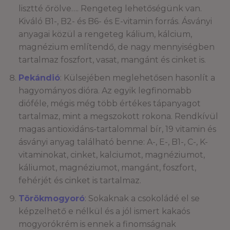
lisztté őrölve…. Rengeteg lehetőségünk van.
Kiváló B1-, B2- és B6- és E-vitamin forrás. Ásványi
anyagai közül a rengeteg kálium, kálcium,
magnézium említendő, de nagy mennyiségben
tartalmaz foszfort, vasat, mangánt és cinket is.
Pekándió
: Külsejében meglehetősen hasonlít a
hagyományos dióra. Az egyik legfinomabb
dióféle, mégis még több értékes tápanyagot
tartalmaz, mint a megszokott rokona. Rendkívül
magas antioxidáns-tartalommal bír, 19 vitamin és
ásványi anyag található benne: A-, E-, B1-, C-, K-
vitaminokat, cinket, kalciumot, magnéziumot,
káliumot, magnéziumot, mangánt, foszfort,
fehérjét és cinket is tartalmaz.
Törökmogyoró
: Sokaknak a csokoládé el se
képzelhető e nélkül és a jól ismert kakaós
mogyorókrém is ennek a finomságnak