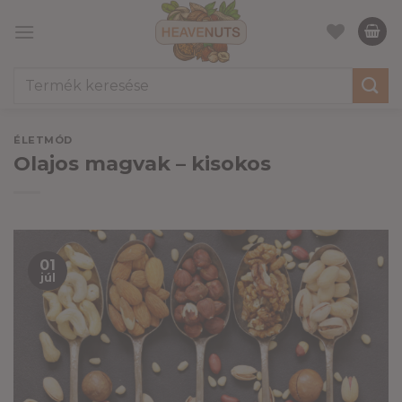
Skip
to
content
Keresés
a
következőre:
ÉLETMÓD
Olajos magvak – kisokos
01
júl