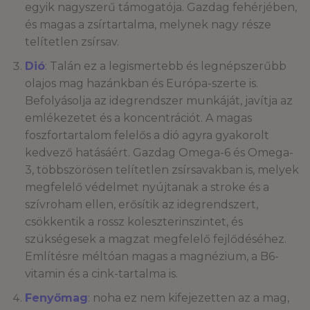
egyik nagyszerű támogatója. Gazdag fehérjében,
és magas a zsírtartalma, melynek nagy része
telítetlen zsírsav.
Dió
: Talán ez a legismertebb és legnépszerűbb
olajos mag hazánkban és Európa-szerte is.
Befolyásolja az idegrendszer munkáját, javítja az
emlékezetet és a koncentrációt. A magas
foszfortartalom felelős a dió agyra gyakorolt ​​
kedvező hatásáért. Gazdag Omega-6 és Omega-
3, többszörösen telítetlen zsírsavakban is, melyek
megfelelő védelmet nyújtanak a stroke és a
szívroham ellen, erősítik az idegrendszert,
csökkentik a rossz koleszterinszintet, és
szükségesek a magzat megfelelő fejlődéséhez.
Említésre méltóan magas a magnézium, a B6-
vitamin és a cink-tartalma is.
Fenyőmag
: noha ez nem kifejezetten az a mag,