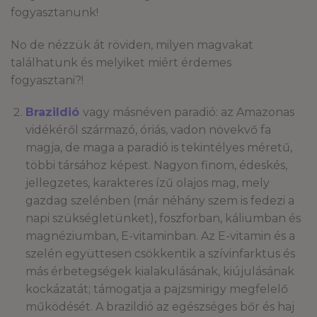
fogyasztanunk!
No de nézzük át röviden, milyen magvakat
találhatunk és melyiket miért érdemes
fogyasztani?!
Brazildió
vagy másnéven paradió: az Amazonas
vidékéről származó, óriás, vadon növekvő fa
magja, de maga a paradió is tekintélyes méretű,
többi társához képest. Nagyon finom, édeskés,
jellegzetes, karakteres ízű olajos mag, mely
gazdag szelénben (már néhány szem is fedezi a
napi szükségletünket), foszforban, káliumban és
magnéziumban, E-vitaminban. Az E-vitamin és a
szelén együttesen csökkentik a szívinfarktus és
más érbetegségek kialakulásának, kiújulásának
kockázatát; támogatja a pajzsmirigy megfelelő
működését. A brazildió az egészséges bőr és haj