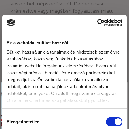
köszönheti népszerűségét. De nem csak
krémesítve vagy magában fogyasztása miatt
szeretjük, hiszen ugyanolyan áldásos, mint
bármely fent említett mag. Gazdag
vitaminokban és ásványi anyagokban: E- és B-
vitaminban, vasban, magnéziumban, cinkben,
Ez a weboldal sütiket használ
foszforban és káliumban. Az összes mogyorófaj
Sütiket használunk a tartalmak és hirdetések személyre
közül a törökmogyoró olajtartalma a
szabásához, közösségi funkciók biztosításához,
legmagasabb, mégsem terheli a szívet és az
valamint weboldalforgalmunk elemzéséhez. Ezenkívül
érrendszert, sőt, előnyösen befolyásolja a
közösségi média-, hirdető- és elemező partnereinkkel
koleszterinszintet.
megosztjuk az Ön weboldalhasználatra vonatkozó
Köszönjük,hogy
adatait, akik kombinálhatják az adatokat más olyan
X
Bármely olajos magot is válasszuk, és bármely forma
adatokkal, amelyeket Ön adott meg számukra vagy az
olvasod a blogunkat!
is nyerje el a tetszésünket, biztosan helyesen
Ön által használt más szolgáltatásokból gyűjtöttek.
Ezért
döntünk. Támogatjuk az egészségünket, és a
megajándékozunk egy
kedvünknek is jót teszünk, hiszen mind-mind
Hozzájárulás
kis csomag hibiszkusz
ízletes, ropogós nassolnivaló, lassú felszívódású
Elengedhetetlen
kiválasztása
virág teával!
szénhidrát.