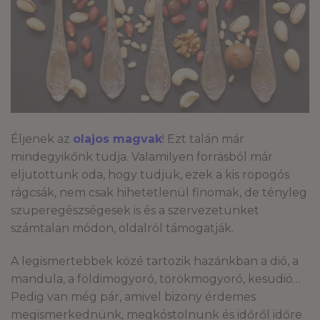
Éljenek az
olajos magvak
! Ezt talán már
mindegyikőnk tudja. Valamilyen forrásból már
eljutottunk oda, hogy tudjuk, ezek a kis ropogós
rágcsák, nem csak hihetetlenül finomak, de tényleg
szuperegészségesek is és a szervezetünket
számtalan módon, oldalról támogatják.
A legismertebbek közé tartozik hazánkban a dió, a
mandula, a földimogyoró, törökmogyoró, kesudió…
Pedig van még pár, amivel bizony érdemes
megismerkednünk, megkóstolnunk és időről időre