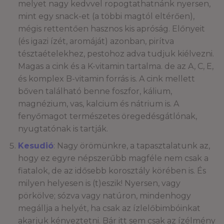
melyet nagy kedvvel ropogtathatnánk nyersen,
mint egy snack-et (a többi magtól eltérően),
mégis rettentően hasznos kis apróság. Előnyeit
(és igazi ízét, aromáját) azonban, pirítva
tésztaételekhez, pestohoz adva tudjuk kiélvezni.
Magas a cink és a K-vitamin tartalma. de az A, C, E,
és komplex B-vitamin forrás is. A cink mellett
bőven található benne foszfor, kálium,
magnézium, vas, kalcium és nátrium is. A
fenyőmagot természetes öregedésgátlónak,
nyugtatónak is tartják.
Kesudió
: Nagy örömünkre, a tapasztalatunk az,
hogy ez egyre népszerűbb magféle nem csak a
fiatalok, de az idősebb korosztály körében is. És
milyen helyesen is (t)eszik! Nyersen, vagy
pörkölve; sózva vagy natúron, mindenhogy
megállja a helyét, ha csak az ízlelőbimbóinkat
akarjuk kényeztetni. Bár itt sem csak az ízélmény