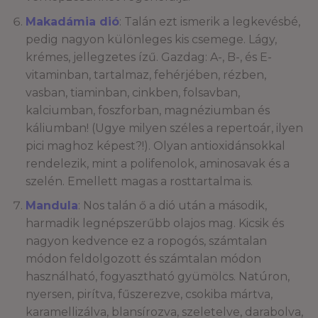
Makadámia dió
: Talán ezt ismerik a legkevésbé,
pedig nagyon különleges kis csemege. Lágy,
krémes, jellegzetes ízű. Gazdag: A-, B-, és E-
vitaminban, tartalmaz, fehérjében, rézben,
vasban, tiaminban, cinkben, folsavban,
kalciumban, foszforban, magnéziumban és
káliumban! (Ugye milyen széles a repertoár, ilyen
pici maghoz képest?!). Olyan antioxidánsokkal
rendelezik, mint a polifenolok, aminosavak és a
szelén. Emellett magas a rosttartalma is.
Mandula
: Nos talán ő a dió után a második,
harmadik legnépszerűbb olajos mag. Kicsik és
nagyon kedvence ez a ropogós, számtalan
módon feldolgozott és számtalan módon
használható, fogyasztható gyümölcs. Natúron,
nyersen, pirítva, fűszerezve, csokiba mártva,
karamellizálva, blansírozva, szeletelve, darabolva,