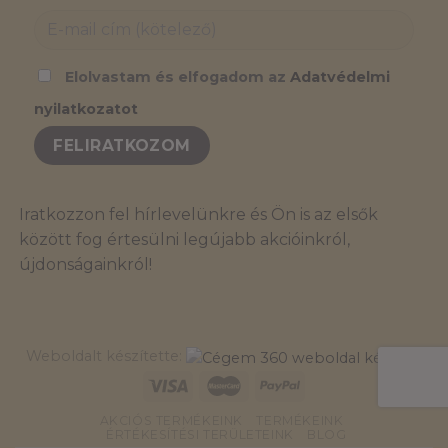
Elolvastam és elfogadom az
Adatvédelmi
nyilatkozatot
Iratkozzon fel hírlevelünkre és Ön is az elsők
között fog értesülni legújabb akcióinkról,
újdonságainkról!
Weboldalt készítette:
AKCIÓS TERMÉKEINK
TERMÉKEINK
ÉRTÉKESÍTÉSI TERÜLETEINK
BLOG