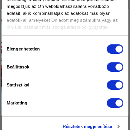
megosztjuk az Ön weboldalhasználatra vonatkozó
Köszönjük,hogy
adatait, akik kombinálhatják az adatokat más olyan
X
2026. augusztus
adatokkal, amelyeket Ön adott meg számukra vagy az
olvasod a blogunkat!
Ön által használt más szolgáltatásokból gyűjtöttek.
2026. július
Ezért
megajándékozunk egy
2026. június
Hozzájárulás
kis csomag hibiszkusz
Elengedhetetlen
2026. május
kiválasztása
virág teával!
2026. április
Beállítások
Tedd a kosaradba
2026. március
az ajándékodat,
nehogy itt
2026. február
Statisztikai
felejtsd!
2026. január
Marketing
2025. december
Kosárba teszem az ajándékomat
2025. november
Részletek megjelenítése
2025. október