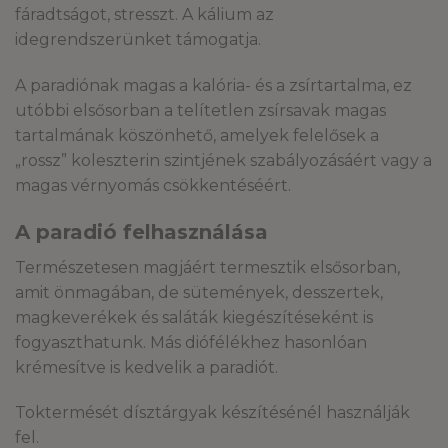
fáradtságot, stresszt. A kálium az
idegrendszerünket támogatja.
A paradiónak magas a kalória- és a zsírtartalma, ez
utóbbi elsősorban a telítetlen zsírsavak magas
tartalmának köszönhető, amelyek felelősek a
„rossz” koleszterin szintjének szabályozásáért vagy a
magas vérnyomás csökkentéséért.
A paradió felhasználása
Természetesen magjáért termesztik elsősorban,
amit önmagában, de sütemények, desszertek,
magkeverékek és saláták kiegészítéseként is
fogyaszthatunk. Más diófélékhez hasonlóan
krémesítve is kedvelik a paradiót.
Toktermését dísztárgyak készítésénél használják
fel.