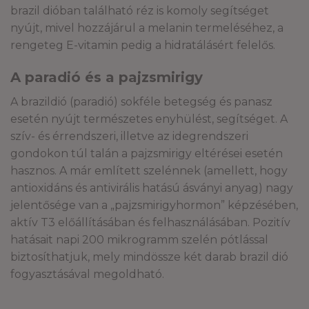
brazil dióban található réz is komoly segítséget
nyújt, mivel hozzájárul a melanin termeléséhez, a
rengeteg E-vitamin pedig a hidratálásért felelős.
A paradió és a pajzsmirigy
A brazildió (paradió) sokféle betegség és panasz
esetén nyújt természetes enyhülést, segítséget. A
szív- és érrendszeri, illetve az idegrendszeri
gondokon túl talán a pajzsmirigy eltérései esetén
hasznos. A már említett szelénnek (amellett, hogy
antioxidáns és antivirális hatású ásványi anyag) nagy
jelentősége van a „pajzsmirigyhormon” képzésében,
aktív T3 előállításában és felhasználásában. Pozitív
hatásait napi 200 mikrogramm szelén pótlással
biztosíthatjuk, mely mindössze két darab brazil dió
fogyasztásával megoldható.