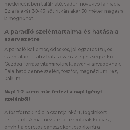
medencéjében található, vadon növekvő fa magja.
Ez a fa akár 30-45, sőt ritkán akár 50 méter magasra
is megnőhet.
A paradió szeléntartalma és hatása a
szervezetre
A paradió kellemes, édeskés, jellegzetes ízű, és
számtalan pozitív hatása van az egészségünkre.
Gazdag forrása vitaminoknak, ásványi anyagoknak.
Található benne szelén, foszfor, magnézium, réz,
kálium.
Napi 1-2 szem már fedezi a napi igényt
szelénből!
A foszfornak hála, a csontjainkért, fogainkért
tehetünk. A magnézium az izmoknak kedvez,
enyhít a görcsös panaszokon, csökkenti a