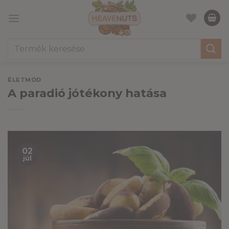
Skip
to
content
Keresés
a
következőre:
ÉLETMÓD
A paradió jótékony hatása
02
júl