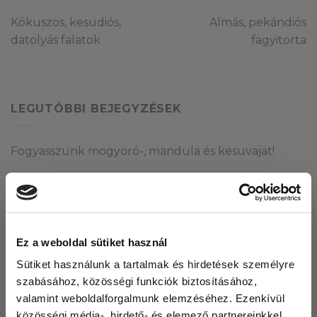
Kókuszos, kesudiós,
Almás, pekándiós
datolyás falatok
fagyitorta
LEGUTÓBBI BEJEGYZÉSEK
Fogyasszunk mogyoró-, mandula és kesuvajat!
Mogyoróvajas szelet
Méregtelenítés természetesen és óvatosan.
Kétféle puding – laktató, finom, egészséges
Ez a weboldal sütiket használ
Mák tárolása – így csináld, hogy sokáig friss
Sütiket használunk a tartalmak és hirdetések személyre
maradjon!
szabásához, közösségi funkciók biztosításához,
valamint weboldalforgalmunk elemzéséhez. Ezenkívül
ARCHÍVUM
közösségi média-, hirdető- és elemező partnereinkkel