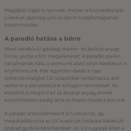
Magjából olajat is nyernek, melyet a kozmetikai ipar
is kedvel, sejtmegújító és ápoló tulajdonságainak
köszönhetően.
A paradió hatása a bőrre
Mivel rendkívül gazdag vitamin- és ásványi anyag
forrás, javítja a bőr megjelenését. A paradió szelén
tartalmának hála, a szemünk alatti sötét karikákon is
enyhíthetünk. Már egyetlen darab a napi
szelénszükséglet 135 százalékát tartalmazza, ami
serkenti a szervezetünk kollagén termelését. Az
elasztint is megőrzi ez az ásványi anyag, ennek
köszönhetően pedig sima és feszes marad a bőrünk.
A paradió antioxidánsként is funkcionál, így
megakadályozza az UV sugárzás hatására kialakuló
szabad gyökök keletkezését. Az UV sugarak ellen a