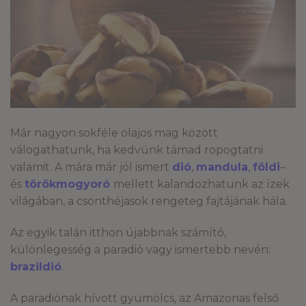
Már nagyon sokféle olajos mag között
válogathatunk, ha kedvünk támad ropogtatni
valamit. A mára már jól ismert
dió
,
mandula
,
földi
–
és
törökmogyoró
mellett kalandozhatunk az ízek
világában, a csonthéjasok rengeteg fajtájának hála.
Az egyik talán itthon újabbnak számító,
különlegesség a paradió vagy ismertebb nevén:
brazildió
.
A paradiónak hívott gyümölcs, az Amazonas felső