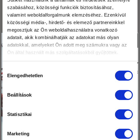
szabásához, közösségi funkciók biztosításához,
Kétféle puding – laktató, finom, egészséges
valamint weboldalforgalmunk elemzéséhez. Ezenkívül
Mák tárolása – így csináld, hogy sokáig friss
közösségi média-, hirdető- és elemező partnereinkkel
maradjon!
megosztjuk az Ön weboldalhasználatra vonatkozó
Köszönjük,hogy
adatait, akik kombinálhatják az adatokat más olyan
X
adatokkal, amelyeket Ön adott meg számukra vagy az
olvasod a blogunkat!
ARCHÍVUM
Ön által használt más szolgáltatásokból gyűjtöttek.
Ezért
megajándékozunk egy
2026. augusztus
Hozzájárulás
kis csomag hibiszkusz
Elengedhetetlen
2026. július
kiválasztása
virág teával!
2026. június
Beállítások
Tedd a kosaradba
2026. május
az ajándékodat,
2026. április
nehogy itt
Statisztikai
felejtsd!
2026. március
Marketing
2026. február