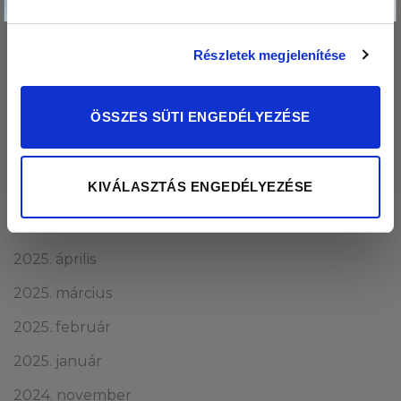
Kosárba teszem az ajándékomat
2026. január
2025. december
Részletek megjelenítése
2025. november
ÖSSZES SÜTI ENGEDÉLYEZÉSE
2025. október
2025. szeptember
KIVÁLASZTÁS ENGEDÉLYEZÉSE
2025. augusztus
2025. május
2025. április
2025. március
2025. február
2025. január
2024. november