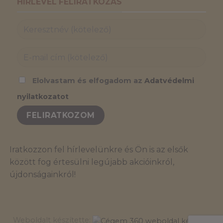
HÍRLEVÉL FELIRATKOZÁS
Elolvastam és elfogadom az
Adatvédelmi
nyilatkozatot
Iratkozzon fel hírlevelünkre és Ön is az elsők
között fog értesülni legújabb akcióinkról,
újdonságainkról!
Weboldalt készítette: