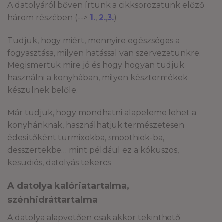
A datolyáról bőven írtunk a cikksorozatunk előző
három részében (-->
1.
,
2.
,
3.
)
Tudjuk, hogy miért, mennyire egészséges a
fogyasztása, milyen hatással van szervezetünkre.
Megismertük mire jó és hogy hogyan tudjuk
használni a konyhában, milyen késztermékek
készülnek belőle.
Már tudjuk, hogy mondhatni alapeleme lehet a
konyhánknak, használhatjuk természetesen
édesítőként turmixokba, smoothiek-ba,
desszertekbe… mint például ez a kókuszos,
kesudiós, datolyás tekercs.
A datolya kalóriatartalma,
szénhidráttartalma
A datolya alapvetően csak akkor tekinthető