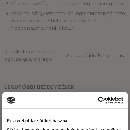
Kókuszreszelékben alaposan meghempergetem.
Azonnal is fogyasztható, de légmentesen zárható
dobozban akár 2 hétig eláll a hűtőben, ha
hidegen szeretnénk élvezni.
Köleskolbász – vegán,
A paradió jótékony hatása
egészséges, mennyei
LEGUTÓBBI BEJEGYZÉSEK
Fogyasszunk mogyoró-, mandula és kesuvajat!
Mogyoróvajas szelet
Ez a weboldal sütiket használ
Méregtelenítés természetesen és óvatosan.
Sütiket használunk a tartalmak és hirdetések személyre