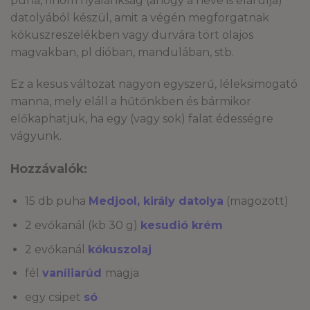
puha, finom nyalánkság (ahogy a neve is elárulja)
datolyából készül, amit a végén megforgatnak
kókuszreszelékben vagy durvára tört olajos
magvakban, pl dióban, mandulában, stb.
Ez a kesus változat nagyon egyszerű, léleksimogató
manna, mely eláll a hűtőnkben és bármikor
előkaphatjuk, ha egy (vagy sok) falat édességre
vágyunk.
Hozzávalók:
15 db puha
Medjool, király datolya
(magozott)
2 evőkanál (kb 30 g)
kesudió krém
2 evőkanál
kókuszolaj
fél
vaníliarúd
magja
egy csipet
só