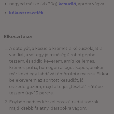
negyed csésze (kb 30g)
kesudió
, apróra vágva
kókuszreszelék
Elkészítése:
A datolyát, a kesudió krémet, a kókuszolajat, a
vaníliát, a sót egy jó minőségű robotgépbe
teszem, és addig keverem, amíg kellemes,
krémes, puha, homogén állagot kapok; amikor
már kezd egy labdává tömörülni a massza. Ekkor
belekeverem az aprított kesudiót, jól
összedolgozom, majd a teljes „tésztát” hűtőbe
teszem úgy 15 percre.
Enyhén nedves kézzel hosszú rudat sodrok,
majd kisebb falatnyi darabokra vágom.