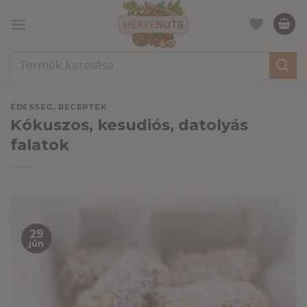
Skip
to
content
Keresés
a
következőre:
ÉDESSÉG
,
RECEPTEK
Kókuszos, kesudiós, datolyás
falatok
29
jún