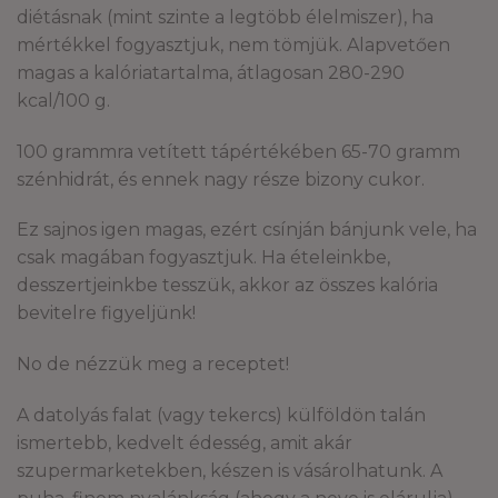
diétásnak (mint szinte a legtöbb élelmiszer), ha
mértékkel fogyasztjuk, nem tömjük. Alapvetően
magas a kalóriatartalma, átlagosan 280-290
kcal/100 g.
100 grammra vetített tápértékében 65-70 gramm
szénhidrát, és ennek nagy része bizony cukor.
Ez sajnos igen magas, ezért csínján bánjunk vele, ha
csak magában fogyasztjuk. Ha ételeinkbe,
desszertjeinkbe tesszük, akkor az összes kalória
bevitelre figyeljünk!
No de nézzük meg a receptet!
A datolyás falat (vagy tekercs) külföldön talán
ismertebb, kedvelt édesség, amit akár
szupermarketekben, készen is vásárolhatunk. A