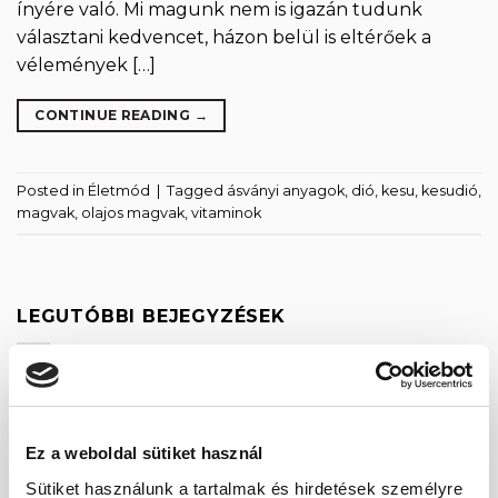
ínyére való. Mi magunk nem is igazán tudunk
választani kedvencet, házon belül is eltérőek a
vélemények […]
CONTINUE READING
→
Posted in
Életmód
|
Tagged
ásványi anyagok
,
dió
,
kesu
,
kesudió
,
magvak
,
olajos magvak
,
vitaminok
LEGUTÓBBI BEJEGYZÉSEK
Fogyasszunk mogyoró-, mandula és kesuvajat!
Mogyoróvajas szelet
Ez a weboldal sütiket használ
Méregtelenítés természetesen és óvatosan.
Sütiket használunk a tartalmak és hirdetések személyre