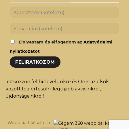
Elolvastam és elfogadom az
Adatvédelmi
nyilatkozatot
Iratkozzon fel hírlevelünkre és Ön is az elsők
között fog értesülni legújabb akcióinkról,
újdonságainkról!
Weboldalt készítette: