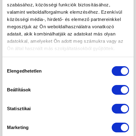
Kétféle puding – laktató, finom, egészséges
szabásához, közösségi funkciók biztosításához,
valamint weboldalforgalmunk elemzéséhez. Ezenkívül
Mák tárolása – így csináld, hogy sokáig friss
közösségi média-, hirdető- és elemező partnereinkkel
maradjon!
megosztjuk az Ön weboldalhasználatra vonatkozó
adatait, akik kombinálhatják az adatokat más olyan
ARCHÍVUM
adatokkal, amelyeket Ön adott meg számukra vagy az
Ön által használt más szolgáltatásokból gyűjtöttek.
2026. augusztus
Hozzájárulás
2026. július
Elengedhetetlen
kiválasztása
2026. június
Beállítások
2026. május
2026. április
Statisztikai
2026. március
2026. február
Marketing