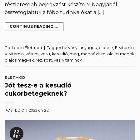
részletesebb bejegyzést készíteni. Nagyjából
összefoglaltuk a főbb tudnivalókat a […]
CONTINUE READING
→
Posted in
Életmód
|
Tagged
ásványi anyagok
,
dióféle
,
E-vitamin
,
K-vitamin
,
kálium
,
kesu
,
kesudió
,
mag
,
magnézium
,
olajos magok
,
olajos magvak
,
réz
,
rost
,
vas
,
vitaminok
ÉLETMÓD
Jót tesz-e a kesudió
cukorbetegeknek?
POSTED ON
2022.04.22.
22
ápr