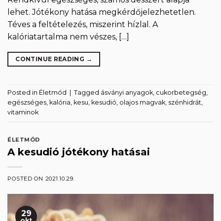
lehet. Jótékony hatása megkérdőjelezhetetlen.
Téves a feltételezés, miszerint hízlal. A
kalóriatartalma nem vészes, […]
CONTINUE READING
→
Posted in
Életmód
|
Tagged
ásványi anyagok
,
cukorbetegség
,
egészséges
,
kalória
,
kesu
,
kesudió
,
olajos magvak
,
szénhidrát
,
vitaminok
ÉLETMÓD
A kesudió jótékony hatásai
POSTED ON
2021.10.29.
29
okt