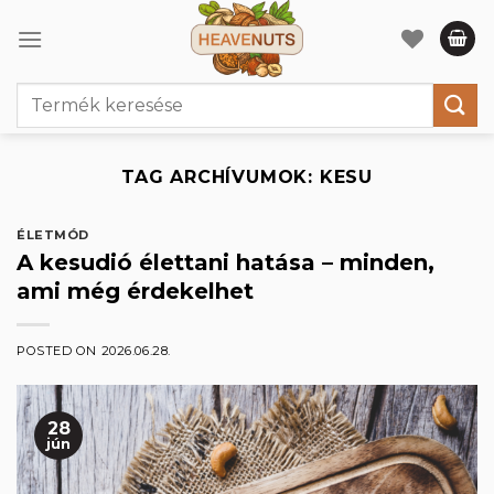
Skip
to
content
Keresés
a
következőre:
TAG ARCHÍVUMOK:
KESU
ÉLETMÓD
A kesudió élettani hatása – minden,
ami még érdekelhet
POSTED ON
2026.06.28.
28
jún