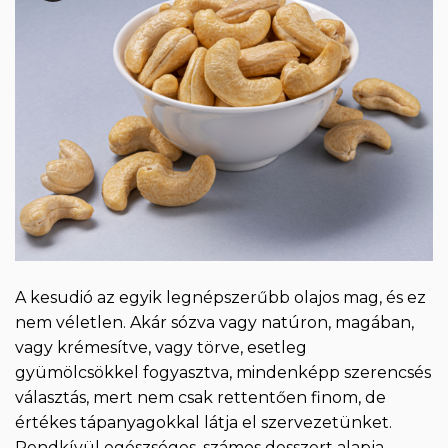
A kesudió az egyik legnépszerűbb olajos mag, és ez
nem véletlen. Akár sózva vagy natúron, magában,
vagy krémesítve, vagy törve, esetleg
gyümölcsökkel fogyasztva, mindenképp szerencsés
választás, mert nem csak rettentően finom, de
értékes tápanyagokkal látja el szervezetünket.
Rendkívül egészséges, számos desszert alapja