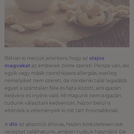
Bátran ki merjük jelenteni, hogy az
olajos
magvakat
az emberek zöme szereti. Persze van, aki
egyik vagy másik csonthéjasra allergiás, esetleg
némelyiket nem szereti, de mindenki talál legalább
egyet a számtalan féle és fajta között, ami igazán
kedvére és ínyére való. Mi magunk nem is igazán
tudunk választani kedvencet, házon belül is
eltérőek a vélemények ki mit tart finomabbnak.
A
dió
az abszolút éllovas, hiszen bődületesen sok
receptet találhatunk, amiben tudjuk használni. De