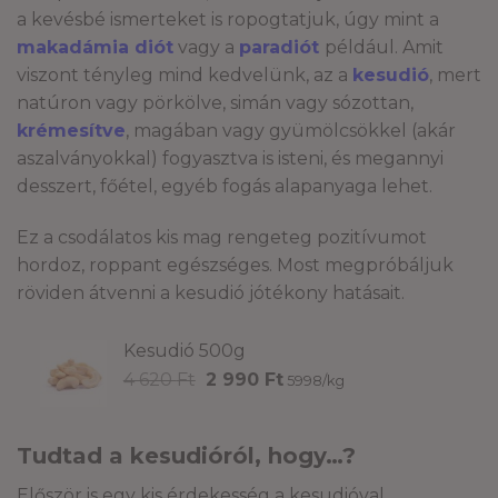
a kevésbé ismerteket is ropogtatjuk, úgy mint a
makadámia diót
vagy a
paradiót
például. Amit
viszont tényleg mind kedvelünk, az a
kesudió
, mert
natúron vagy pörkölve, simán vagy sózottan,
krémesítve
, magában vagy gyümölcsökkel (akár
aszalványokkal) fogyasztva is isteni, és megannyi
desszert, főétel, egyéb fogás alapanyaga lehet.
Ez a csodálatos kis mag rengeteg pozitívumot
hordoz, roppant egészséges. Most megpróbáljuk
röviden átvenni a kesudió jótékony hatásait.
Kesudió 500g
Original
Current
4 620
Ft
2 990
Ft
5998/kg
price
price
was:
is:
4
2
Tudtad a kesudióról, hogy…?
620 Ft.
990 Ft.
Először is egy kis érdekesség a kesudióval