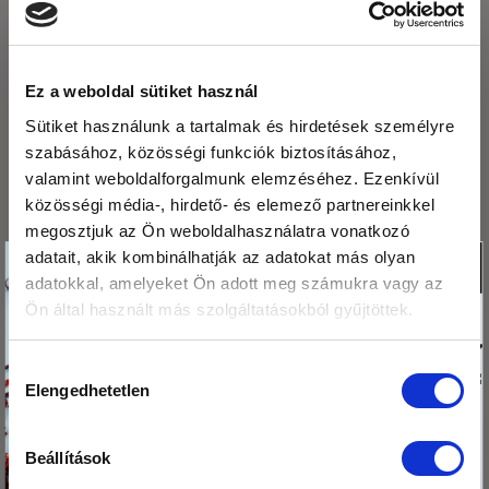
Ez a weboldal sütiket használ
LEGUTÓBBI BEJEGYZÉSEK
Sütiket használunk a tartalmak és hirdetések személyre
szabásához, közösségi funkciók biztosításához,
Fogyasszunk mogyoró-, mandula és kesuvajat!
valamint weboldalforgalmunk elemzéséhez. Ezenkívül
Mogyoróvajas szelet
közösségi média-, hirdető- és elemező partnereinkkel
megosztjuk az Ön weboldalhasználatra vonatkozó
Méregtelenítés természetesen és óvatosan.
Köszönjük,hogy
adatait, akik kombinálhatják az adatokat más olyan
X
Kétféle puding – laktató, finom, egészséges
adatokkal, amelyeket Ön adott meg számukra vagy az
olvasod a blogunkat!
Ön által használt más szolgáltatásokból gyűjtöttek.
Ezért
Mák tárolása – így csináld, hogy sokáig friss
megajándékozunk egy
maradjon!
Hozzájárulás
kis csomag hibiszkusz
Elengedhetetlen
kiválasztása
virág teával!
ARCHÍVUM
Beállítások
Tedd a kosaradba
2026. augusztus