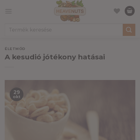
Skip
to
content
Keresés
a
következőre:
ÉLETMÓD
A kesudió jótékony hatásai
29
okt