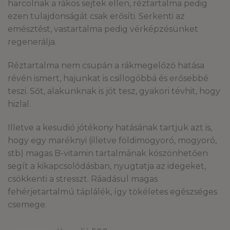
harcolnak a rákos sejtek ellen, réztartalma pedig
ezen tulajdonságát csak erősíti. Serkenti az
emésztést, vastartalma pedig vérképzésünket
regenerálja.
Réztartalma nem csupán a rákmegelőző hatása
révén ismert, hajunkat is csillogóbbá és erősebbé
teszi. Sőt, alakunknak is jót tesz, gyakori tévhit, hogy
hizlal.
Illetve a kesudió jótékony hatásának tartjuk azt is,
hogy egy maréknyi (illetve földimogyoró, mogyoró,
stb) magas B-vitamin tartalmának köszönhetően
segít a kikapcsolódásban, nyugtatja az idegeket,
csökkenti a stresszt. Ráadásul magas
fehérjetartalmú táplálék, így tökéletes egészséges
csemege.