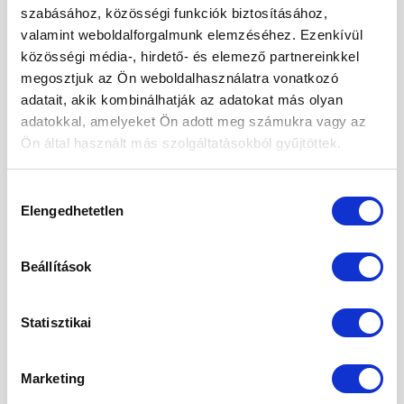
értékes tápanyagokkal látja el szervezetünket.
szabásához, közösségi funkciók biztosításához,
Rendkívül egészséges, számos desszert alapja
valamint weboldalforgalmunk elemzéséhez. Ezenkívül
lehet. Jótékony hatása megkérdőjelezhetetlen.
közösségi média-, hirdető- és elemező partnereinkkel
Téves a feltételezés, miszerint hízlal. A
megosztjuk az Ön weboldalhasználatra vonatkozó
kalóriatartalma nem vészes, […]
adatait, akik kombinálhatják az adatokat más olyan
adatokkal, amelyeket Ön adott meg számukra vagy az
CONTINUE READING
→
Ön által használt más szolgáltatásokból gyűjtöttek.
Hozzájárulás
Posted in
Életmód
|
Tagged
ásványi anyagok
,
cukorbetegség
,
Elengedhetetlen
kiválasztása
egészséges
,
kalória
,
kesu
,
kesudió
,
olajos magvak
,
szénhidrát
,
vitaminok
Beállítások
ÉLETMÓD
A kesudió jótékony hatásai
Statisztikai
POSTED ON
2021.10.29.
Marketing