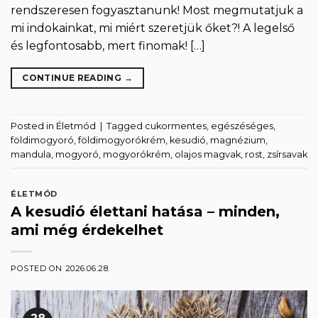
rendszeresen fogyasztanunk! Most megmutatjuk a
mi indokainkat, mi miért szeretjük őket?! A legelső
és legfontosabb, mert finomak! […]
CONTINUE READING
→
Posted in
Életmód
|
Tagged
cukormentes
,
egészéséges
,
földimogyoró
,
földimogyorókrém
,
kesudió
,
magnézium
,
mandula
,
mogyoró
,
mogyorókrém
,
olajos magvak
,
rost
,
zsírsavak
ÉLETMÓD
A kesudió élettani hatása – minden,
ami még érdekelhet
POSTED ON
2026.06.28.