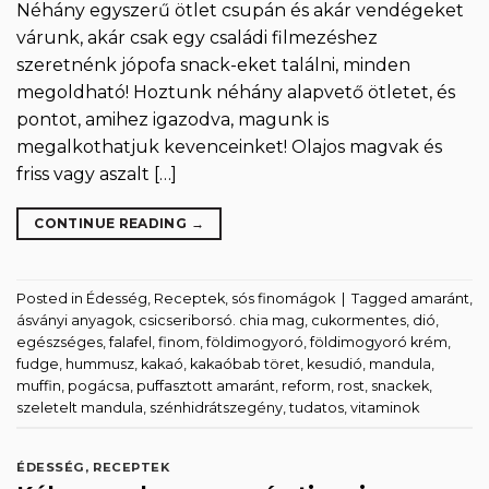
Néhány egyszerű ötlet csupán és akár vendégeket
várunk, akár csak egy családi filmezéshez
szeretnénk jópofa snack-eket találni, minden
megoldható! Hoztunk néhány alapvető ötletet, és
pontot, amihez igazodva, magunk is
megalkothatjuk kevenceinket! Olajos magvak és
friss vagy aszalt […]
CONTINUE READING
→
Posted in
Édesség
,
Receptek
,
sós finomágok
|
Tagged
amaránt
,
ásványi anyagok
,
csicseriborsó. chia mag
,
cukormentes
,
dió
,
egészséges
,
falafel
,
finom
,
földimogyoró
,
földimogyoró krém
,
fudge
,
hummusz
,
kakaó
,
kakaóbab töret
,
kesudió
,
mandula
,
muffin
,
pogácsa
,
puffasztott amaránt
,
reform
,
rost
,
snackek
,
szeletelt mandula
,
szénhidrátszegény
,
tudatos
,
vitaminok
ÉDESSÉG
,
RECEPTEK