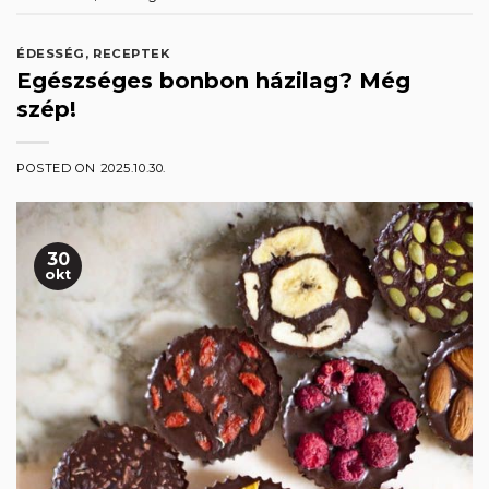
ÉDESSÉG
,
RECEPTEK
Egészséges bonbon házilag? Még
szép!
POSTED ON
2025.10.30.
30
okt