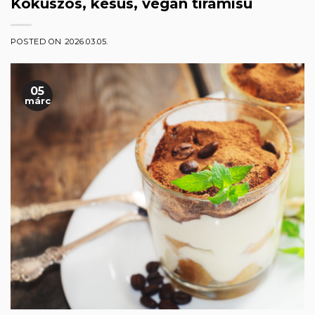
Kókuszos, kesus, vegán tiramisu
POSTED ON
2026.03.05.
05
márc