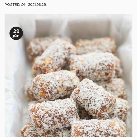
POSTED ON
2021.06.29.
29
jún