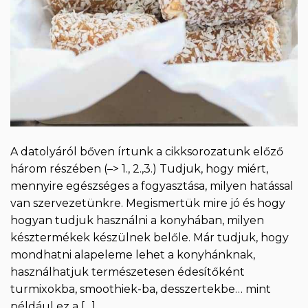
A datolyáról bőven írtunk a cikksorozatunk előző
három részében (–> 1., 2.,3.) Tudjuk, hogy miért,
mennyire egészséges a fogyasztása, milyen hatással
van szervezetünkre. Megismertük mire jó és hogy
hogyan tudjuk használni a konyhában, milyen
késztermékek készülnek belőle. Már tudjuk, hogy
mondhatni alapeleme lehet a konyhánknak,
használhatjuk természetesen édesítőként
turmixokba, smoothiek-ba, desszertekbe… mint
például ez a […]