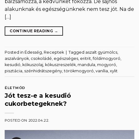
balzsamozza, a kedvünket fokozza. De sajnos
alakunknak és egészségünknek nem tesz jót. Na de
[…]
CONTINUE READING
→
Posted in
Édesség
,
Receptek
|
Tagged
aszalt gyümölcs
,
aszalványok
,
csokoládé
,
egészséges
,
eritrit
,
földimogyoró
,
kesudió
,
kókuszolaj
,
kókuszreszelék
,
mandula
,
mogyoró
,
pisztácia
,
szénhidrátszegény
,
törökmogyoró
,
vanília
,
xylit
ÉLETMÓD
Jót tesz-e a kesudió
cukorbetegeknek?
POSTED ON
2022.04.22.