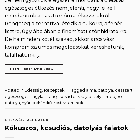
de nem győzzük elégszer elmondani: a diéta, az
egészséges étkezés nem jelenti, hogy le kell
mondanunk a gasztronómiai élvezetekről!
Rengeteg alternatíva létezik a cukorra, a fehér
lisztre, úgy általában a finomított szénhidrátokra.
De ha minden kötél szakad, akkor sincs vész,
kompromisszumos megoldásokat kereshetünk,
találhatunk. […]
CONTINUE READING
→
Posted in
Édesség
,
Receptek
|
Tagged
alma
,
datolya
,
desszert
,
egészséges
,
fagylalt
,
fahéj
,
kesudió
,
király datolya
,
medjool
datolya
,
nyár
,
pekándió
,
rost
,
vitaminok
ÉDESSÉG
,
RECEPTEK
Kókuszos, kesudiós, datolyás falatok