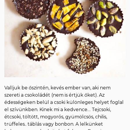
Valljuk be őszintén, kevés ember van, aki nem
szereti a csokoládét (nem is értjük őket). Az
édességeken belül a csoki különleges helyet foglal
el szívünkben. Kinek mi a kedvence… Tejcsoki,
étcsoki, töltött, mogyorós, gyümölcsös, chilis,
trüffeles.. táblás vagy bonbon. A lelkünket