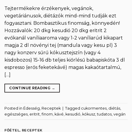
Tejtermékekre érzékenyek, vegánok,
vegetáriánusok, diétázók mind-mind tudják ezt
fogyasztani. Bombasztikus finomság, könnyedén!
Hozzávalók: 20 dkg kesudió 20 dkg eritrit 2
evőkanál vaníliaaroma vagy 1-2 vaníliarúd kikapart
magja 2 dl növényi tej (mandula vagy kesu pl) 3
nagy konzerv sűrű kókusztejszín (vagy 4
kisdobozos) 15-16 db teljes kiőrlésű babapiskóta 3 dl
espresso (erős feketekávé) magas kakaótartalmú,
[…]
CONTINUE READING
→
Posted in
Édesség
,
Receptek
|
Tagged
cukormentes
,
diétás
,
egészséges
,
eritrit
,
finom
,
kávé
,
kesudió
,
kókusz
,
tudatos
,
vegán
FŐÉTEL
,
RECEPTEK