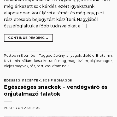
még érkezett sok kérdés, ezért igyekszünk
alaposabban körüljárni a témát és még egy, picit
részletesebb bejegyzést készíteni. Nagyjából
összefoglaltuk a főbb tudnivalókat a […]
CONTINUE READING
→
Posted in
Életmód
|
Tagged
ásványi anyagok
,
dióféle
,
E-vitamin
,
K-vitamin
,
kálium
,
kesu
,
kesudió
,
mag
,
magnézium
,
olajos magok
,
olajos magvak
,
réz
,
rost
,
vas
,
vitaminok
ÉDESSÉG
,
RECEPTEK
,
SÓS FINOMÁGOK
Egészséges snackek – vendégváró és
önjutalmazó falatok
POSTED ON
2026.05.06.