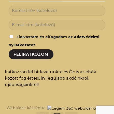
Elolvastam és elfogadom az
Adatvédelmi
nyilatkozatot
Iratkozzon fel hírlevelünkre és Ön is az elsők
között fog értesülni legújabb akcióinkról,
újdonságainkról!
Weboldalt készítette: