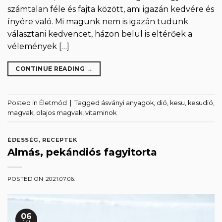
számtalan féle és fajta között, ami igazán kedvére és
ínyére való. Mi magunk nem is igazán tudunk
választani kedvencet, házon belül is eltérőek a
vélemények […]
CONTINUE READING
→
Posted in
Életmód
|
Tagged
ásványi anyagok
,
dió
,
kesu
,
kesudió
,
magvak
,
olajos magvak
,
vitaminok
ÉDESSÉG
,
RECEPTEK
Almás, pekándiós fagyitorta
POSTED ON
2021.07.06.
06