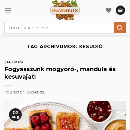
Skip
to
content
Keresés
a
következőre:
TAG ARCHÍVUMOK:
KESUDIÓ
ÉLETMÓD
Fogyasszunk mogyoró-, mandula és
kesuvajat!
POSTED ON
2026.08.02.
02
aug