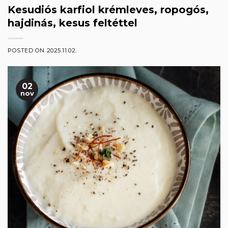
Kesudiós karfiol krémleves, ropogós,
hajdinás, kesus feltéttel
POSTED ON
2025.11.02.
02
nov