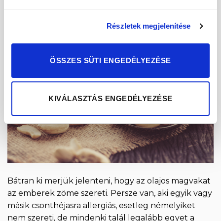
29
okt
Részletek megjelenítése
ÖSSZES SÜTI ENGEDÉLYEZÉSE
KIVÁLASZTÁS ENGEDÉLYEZÉSE
Bátran ki merjük jelenteni, hogy az olajos magvakat
az emberek zöme szereti. Persze van, aki egyik vagy
másik csonthéjasra allergiás, esetleg némelyiket
nem szereti, de mindenki talál legalább egyet a