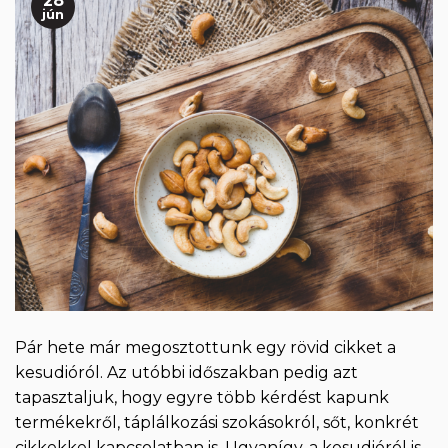
28
jún
Pár hete már megosztottunk egy rövid cikket a
kesudióról. Az utóbbi időszakban pedig azt
tapasztaljuk, hogy egyre több kérdést kapunk
termékekről, táplálkozási szokásokról, sőt, konkrét
cikkekkel kapcsolatban is. Ugyanígy, a kesudióról is