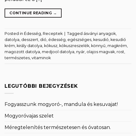
CONTINUE READING
→
Posted in
Édesség
,
Receptek
|
Tagged
ásványi anyagok
,
datolya
,
desszert
,
dió
,
édesség
,
egészséges
,
kesudió
,
kesudió
krém
,
király datolya
,
kókusz
,
kókuszreszelék
,
könnyű
,
magkrém
,
magozott datolya
,
medjool datolya
,
nyár
,
olajos magvak
,
rost
,
természetes
,
vitaminok
LEGUTÓBBI BEJEGYZÉSEK
Fogyasszunk mogyoró-, mandula és kesuvajat!
Mogyoróvajas szelet
Méregtelenítés természetesen és óvatosan.