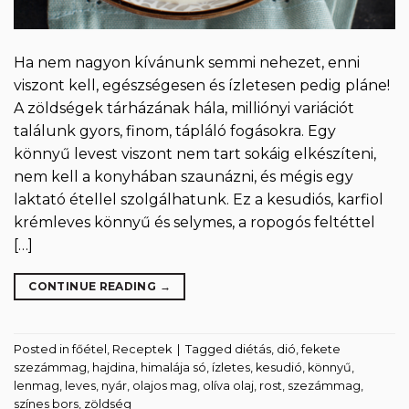
Ha nem nagyon kívánunk semmi nehezet, enni
viszont kell, egészségesen és ízletesen pedig pláne!
A zöldségek tárházának hála, milliónyi variációt
találunk gyors, finom, tápláló fogásokra. Egy
könnyű levest viszont nem tart sokáig elkészíteni,
nem kell a konyhában szaunázni, és mégis egy
laktató étellel szolgálhatunk. Ez a kesudiós, karfiol
krémleves könnyű és selymes, a ropogós feltéttel
[…]
CONTINUE READING
→
Posted in
főétel
,
Receptek
|
Tagged
diétás
,
dió
,
fekete
szezámmag
,
hajdina
,
himalája só
,
ízletes
,
kesudió
,
könnyű
,
lenmag
,
leves
,
nyár
,
olajos mag
,
olíva olaj
,
rost
,
szezámmag
,
színes bors
,
zöldség