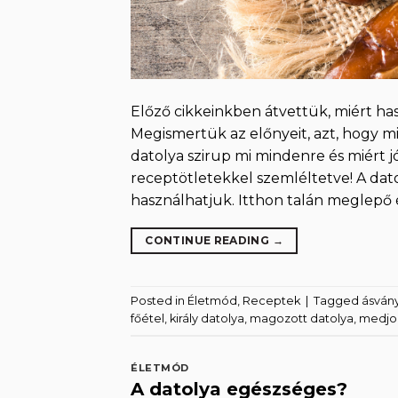
Előző cikkeinkben átvettük, miért has
Megismertük az előnyeit, azt, hogy mi
datolya szirup mi mindenre és miért 
receptötletekkel szemléltetve! A dat
használhatjuk. Itthon talán meglepő é
CONTINUE READING
→
Posted in
Életmód
,
Receptek
|
Tagged
ásván
főétel
,
király datolya
,
magozott datolya
,
medjo
ÉLETMÓD
A datolya egészséges?