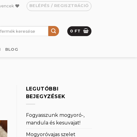
BELÉPÉS / REGISZTRÁCIÓ
vencek
eresés
0
FT
övetkezőre:
M
BLOG
LEGUTÓBBI
BEJEGYZÉSEK
Fogyasszunk mogyoró-,
mandula és kesuvajat!
Mogyoróvajas szelet