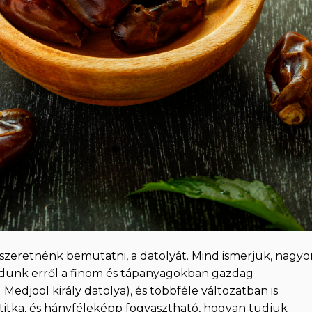
zeretnénk bemutatni, a datolyát. Mind ismerjük, nagyo
udunk erről a finom és tápanyagokban gazdag
 Medjool király datolya), és többféle változatban is
titka, és hányféleképp fogyasztható, hogyan tudjuk