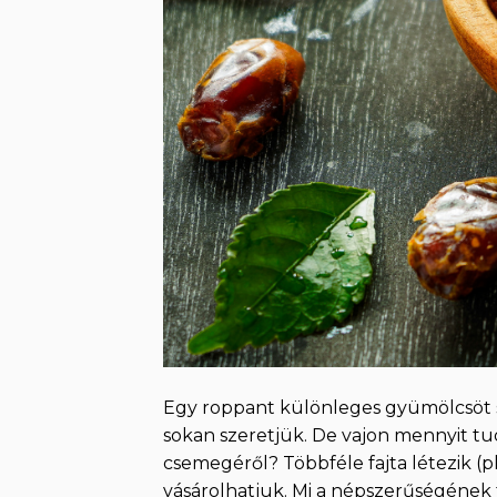
Egy roppant különleges gyümölcsöt s
sokan szeretjük. De vajon mennyit t
csemegéről? Többféle fajta létezik (pl
vásárolhatjuk. Mi a népszerűségének 