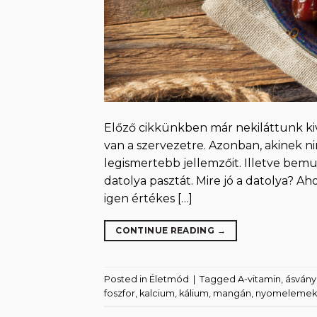
Előző cikkünkben már nekiláttunk kive
van a szervezetre. Azonban, akinek ni
legismertebb jellemzőit. Illetve bemu
datolya pasztát. Mire jó a datolya? A
igen értékes […]
CONTINUE READING
→
Posted in
Életmód
|
Tagged
A-vitamin
,
ásvány
foszfor
,
kalcium
,
kálium
,
mangán
,
nyomelemek