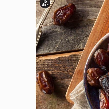
15
ápr