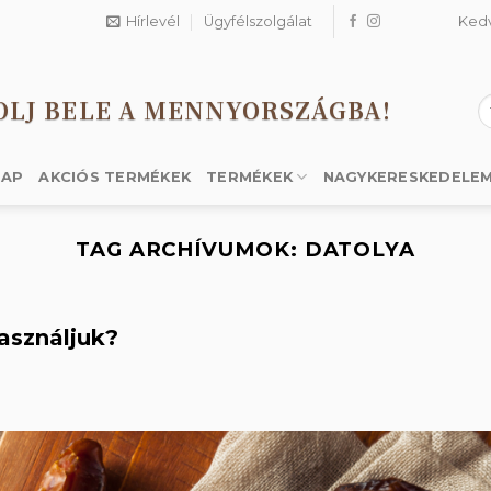
Hírlevél
Ügyfélszolgálat
Ked
OLJ BELE A MENNYORSZÁGBA!
K
a
k
LAP
AKCIÓS TERMÉKEK
TERMÉKEK
NAGYKERESKEDELE
TAG ARCHÍVUMOK:
DATOLYA
asználjuk?