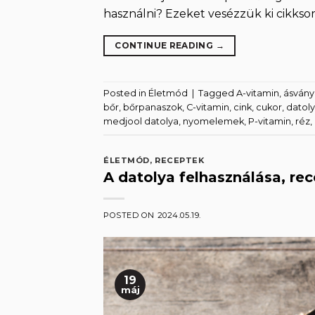
használni? Ezeket vesézzük ki cikkso
CONTINUE READING
→
Posted in
Életmód
|
Tagged
A-vitamin
,
ásvány
bőr
,
bőrpanaszok
,
C-vitamin
,
cink
,
cukor
,
datol
medjool datolya
,
nyomelemek
,
P-vitamin
,
réz
,
ÉLETMÓD
,
RECEPTEK
A datolya felhasználása, re
POSTED ON
2024.05.19.
19
máj