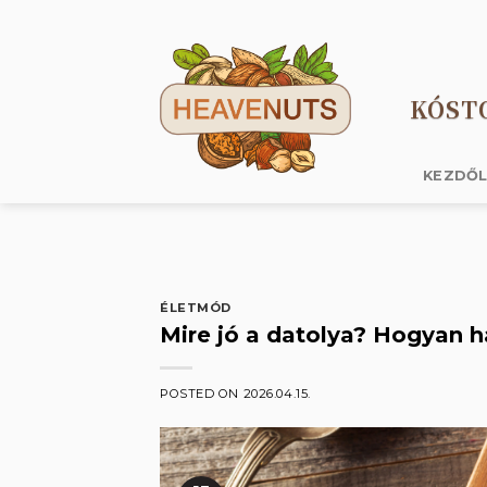
Skip
to
content
KÓST
KEZDŐ
ÉLETMÓD
Mire jó a datolya? Hogyan h
POSTED ON
2026.04.15.