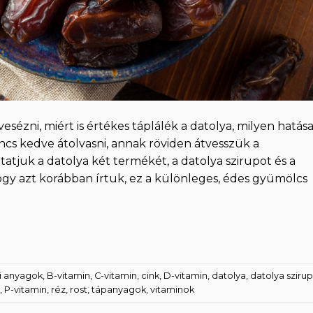
sézni, miért is értékes táplálék a datolya, milyen hatás
ncs kedve átolvasni, annak röviden átvesszük a
tatjuk a datolya két termékét, a datolya szirupot és a
hogy azt korábban írtuk, ez a különleges, édes gyümölcs
i anyagok
,
B-vitamin
,
C-vitamin
,
cink
,
D-vitamin
,
datolya
,
datolya szirup
,
P-vitamin
,
réz
,
rost
,
tápanyagok
,
vitaminok