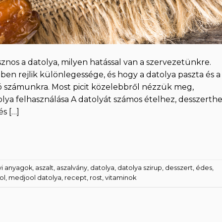
znos a datolya, milyen hatással van a szervezetünkre.
ben rejlik különlegessége, és hogy a datolya paszta és a
jó számunkra. Most picit közelebbről nézzük meg,
olya felhasználása A datolyát számos ételhez, desszerth
s […]
yi anyagok
,
aszalt
,
aszalvány
,
datolya
,
datolya szirup
,
desszert
,
édes
,
ol
,
medjool datolya
,
recept
,
rost
,
vitaminok