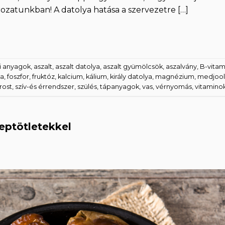
rozatunkban! A datolya hatása a szervezetre […]
i anyagok
,
aszalt
,
aszalt datolya
,
aszalt gyümölcsök
,
aszalvány
,
B-vitam
ya
,
foszfor
,
fruktóz
,
kalcium
,
kálium
,
király datolya
,
magnézium
,
medjool
rost
,
szív-és érrendszer
,
szülés
,
tápanyagok
,
vas
,
vérnyomás
,
vitamino
ceptötletekkel