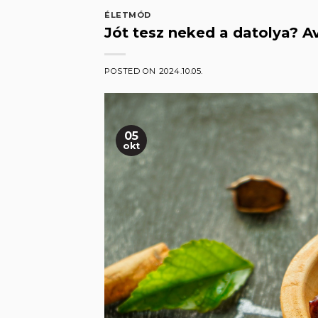
ÉLETMÓD
Jót tesz neked a datolya? A
POSTED ON
2024.10.05.
05
okt