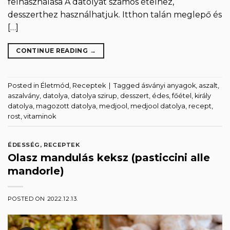
felhasználása A datolyát számos ételhez,
desszerthez használhatjuk. Itthon talán meglepő és
[…]
CONTINUE READING
→
Posted in
Életmód
,
Receptek
|
Tagged
ásványi anyagok
,
aszalt
,
aszalvány
,
datolya
,
datolya szirup
,
desszert
,
édes
,
főétel
,
király
datolya
,
magozott datolya
,
medjool
,
medjool datolya
,
recept
,
rost
,
vitaminok
ÉDESSÉG
,
RECEPTEK
Olasz mandulás keksz (pasticcini alle
mandorle)
POSTED ON
2022.12.13.