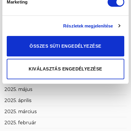
2026. március
Marketing
2026. február
2026. január
Részletek megjelenítése
2025. december
2025. november
ÖSSZES SÜTI ENGEDÉLYEZÉSE
2025. október
2025. szeptember
KIVÁLASZTÁS ENGEDÉLYEZÉSE
2025. augusztus
2025. május
2025. április
2025. március
2025. február