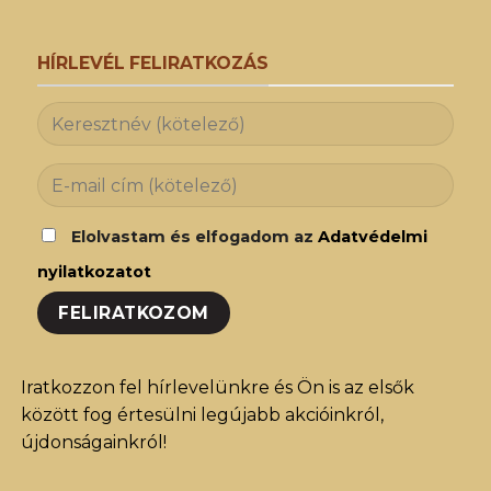
HÍRLEVÉL FELIRATKOZÁS
Elolvastam és elfogadom az
Adatvédelmi
nyilatkozatot
Iratkozzon fel hírlevelünkre és Ön is az elsők
között fog értesülni legújabb akcióinkról,
újdonságainkról!