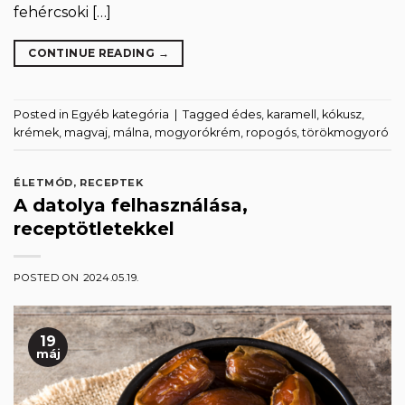
fehércsoki […]
CONTINUE READING
→
Posted in
Egyéb kategória
|
Tagged
édes
,
karamell
,
kókusz
,
krémek
,
magvaj
,
málna
,
mogyorókrém
,
ropogós
,
törökmogyoró
ÉLETMÓD
,
RECEPTEK
A datolya felhasználása,
receptötletekkel
POSTED ON
2024.05.19.
19
máj