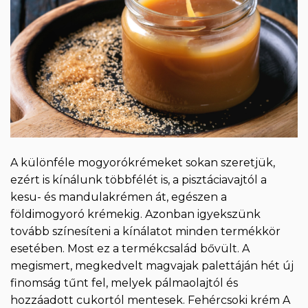
A különféle mogyorókrémeket sokan szeretjük,
ezért is kínálunk többfélét is, a pisztáciavajtól a
kesu- és mandulakrémen át, egészen a
földimogyoró krémekig. Azonban igyekszünk
tovább színesíteni a kínálatot minden termékkör
esetében. Most ez a termékcsalád bővült. A
megismert, megkedvelt magvajak palettáján hét új
finomság tűnt fel, melyek pálmaolajtól és
hozzáadott cukortól mentesek. Fehércsoki krém A