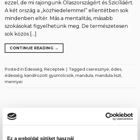
ezzel, de mi rajongunk Olaszországért és Szicíliáért.
A két ország a „közhiedelemmel” ellentétben sok
mindenben eltér. Más a mentalitás, másabb
szokásokat figyelhetünk meg. De természetesen
sok közös […]
CONTINUE READING
→
Posted in
Édesség
,
Receptek
|
Tagged
cseresznye
,
édes
,
édesség
,
kandírozott gyümölcsök
,
mandula
,
mandula liszt
,
mennyei
LEGUTÓBBI BEJEGYZÉSEK
Fogyasszunk mogyoró-, mandula és kesuvajat!
Ez a weboldal sütiket használ