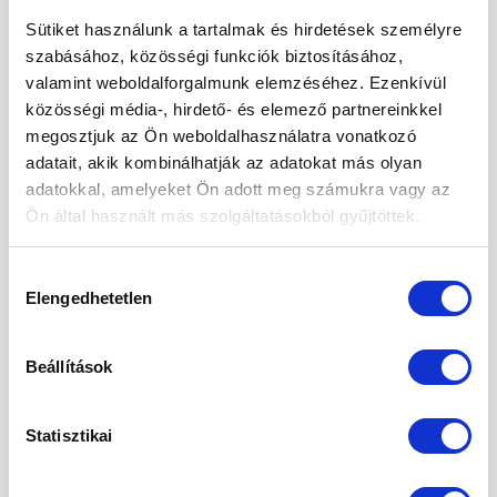
Mogyoróvajas szelet
Sütiket használunk a tartalmak és hirdetések személyre
Méregtelenítés természetesen és óvatosan.
szabásához, közösségi funkciók biztosításához,
valamint weboldalforgalmunk elemzéséhez. Ezenkívül
Kétféle puding – laktató, finom, egészséges
közösségi média-, hirdető- és elemező partnereinkkel
Mák tárolása – így csináld, hogy sokáig friss
megosztjuk az Ön weboldalhasználatra vonatkozó
maradjon!
adatait, akik kombinálhatják az adatokat más olyan
adatokkal, amelyeket Ön adott meg számukra vagy az
Ön által használt más szolgáltatásokból gyűjtöttek.
ARCHÍVUM
Hozzájárulás
2026. augusztus
Elengedhetetlen
kiválasztása
2026. július
Beállítások
2026. június
2026. május
Statisztikai
2026. április