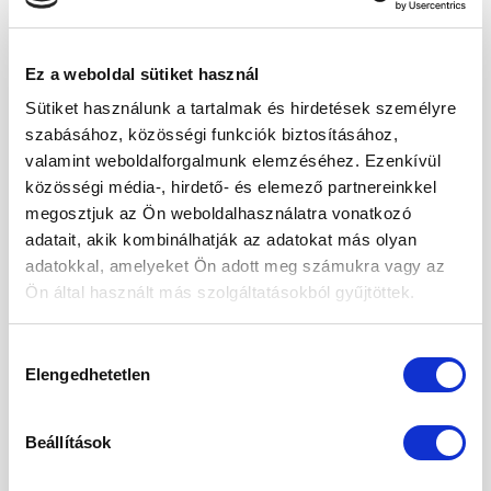
az emésztésünket illeti. No persze, nem kell
lemondani a finom süteményekről, csak tudatosan
Ez a weboldal sütiket használ
más alapanyagokkal dolgozni. Ha esetleg a bejgli, a
Sütiket használunk a tartalmak és hirdetések személyre
flódni, zserbó, és egyéb finomságok elfogytak volna,
szabásához, közösségi funkciók biztosításához,
de még […]
valamint weboldalforgalmunk elemzéséhez. Ezenkívül
közösségi média-, hirdető- és elemező partnereinkkel
CONTINUE READING
→
megosztjuk az Ön weboldalhasználatra vonatkozó
adatait, akik kombinálhatják az adatokat más olyan
Posted in
Édesség
,
Receptek
|
Tagged
édesség
,
egészséges
,
adatokkal, amelyeket Ön adott meg számukra vagy az
juharszirup
,
mandula liszt
,
sütemény
,
tudatos
Ön által használt más szolgáltatásokból gyűjtöttek.
ÉDESSÉG
,
RECEPTEK
Hozzájárulás
Olasz mandulás keksz (pasticcini alle
Elengedhetetlen
kiválasztása
mandorle)
Beállítások
POSTED ON
2022.12.13.