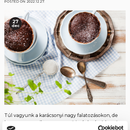
POSTED ON
2022.12.27.
27
dec
Túl vagyunk a karácsonyi nagy falatozásokon, de
hamarosan a szilveszter menü is ránk vár. A kettő
között talán nem árt egy kis szünet, legalábbis ami