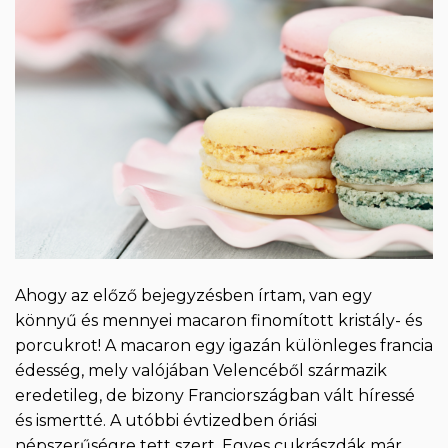
Ahogy az előző bejegyzésben írtam, van egy
könnyű és mennyei macaron finomított kristály- és
porcukrot! A macaron egy igazán különleges francia
édesség, mely valójában Velencéből származik
eredetileg, de bizony Franciországban vált híressé
és ismertté. A utóbbi évtizedben óriási
népszerűségre tett szert. Egyes cukrászdák már