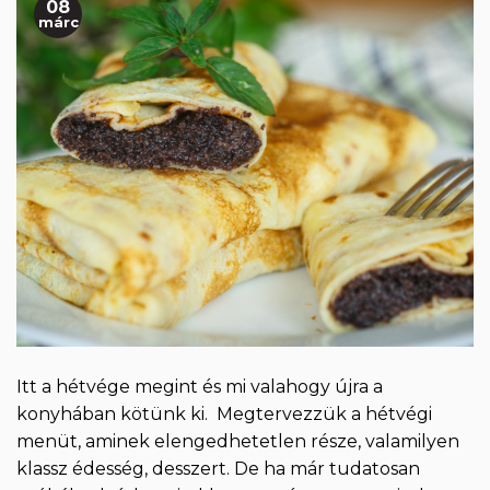
08
márc
Itt a hétvége megint és mi valahogy újra a
konyhában kötünk ki. Megtervezzük a hétvégi
menüt, aminek elengedhetetlen része, valamilyen
klassz édesség, desszert. De ha már tudatosan