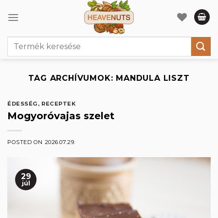
Skip
to
content
Keresés
a
következőre:
TAG ARCHÍVUMOK:
MANDULA LISZT
ÉDESSÉG
,
RECEPTEK
Mogyoróvajas szelet
POSTED ON
2026.07.29.
29
júl