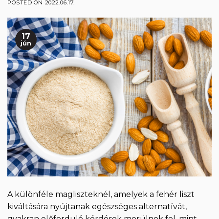
POSTED ON
2022.06.17.
17
jún
A különféle magliszteknél, amelyek a fehér liszt
kiváltására nyújtanak egészséges alternatívát,
gyakran előforduló kérdések merülnek fel, mint