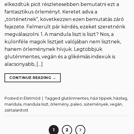
elkezdtük picit részletesebben bemutatni ezt a
fantasztikus őrleményt. Keretet adva a
„történetnek”, következzen ezen bemutatás záró
fejezete. Felmerült pár kérdés, ezeket szeretnénk
megválaszolni. 1. A mandula liszt is liszt? Nos, a
különféle magok lisztjeit valójában nem lisztnek,
hanem őrleménynek hívjuk. Legtöbbjük
gluténmentes, vegán és a glikémiás indexük is
alacsonyabb, […]
CONTINUE READING
→
Posted in
Életmód
|
Tagged
gluténmentes
,
házi tippek
,
házilag
,
mandula
,
mandula liszt
,
őrlemény
,
paleo
,
sütemények
,
vegán
,
zsírtalanított
1
2