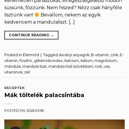
kellemetlen panaszokat, és egészségesebb módon
süssünk, főzzünk. Nem hiszed? Nézz csak hányféle
lisztünk van!
Bevallom, nekem az egyik
kedvencem a mandulaliszt. […]
CONTINUE READING
→
Posted in
Életmód
|
Tagged
ásványi anyagok
,
B-vitamin
,
cink
,
E-
vitamin
,
foszfor
,
glikémiás index
,
kalcium
,
kálium
,
magnézium
,
mandula
,
mandula liszt
,
mandula liszt bővebben
,
rost
,
vas
,
vitaminok
,
zsír
RECEPTEK
Mák töltelék palacsintába
POSTED ON
2026.03.08.