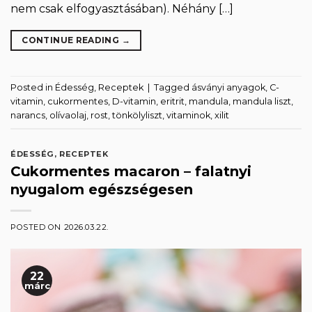
nem csak elfogyasztásában). Néhány […]
CONTINUE READING
→
Posted in
Édesség
,
Receptek
|
Tagged
ásványi anyagok
,
C-
vitamin
,
cukormentes
,
D-vitamin
,
eritrit
,
mandula
,
mandula liszt
,
narancs
,
olívaolaj
,
rost
,
tönkölyliszt
,
vitaminok
,
xilit
ÉDESSÉG
,
RECEPTEK
Cukormentes macaron – falatnyi
nyugalom egészségesen
POSTED ON
2026.03.22.
22
márc