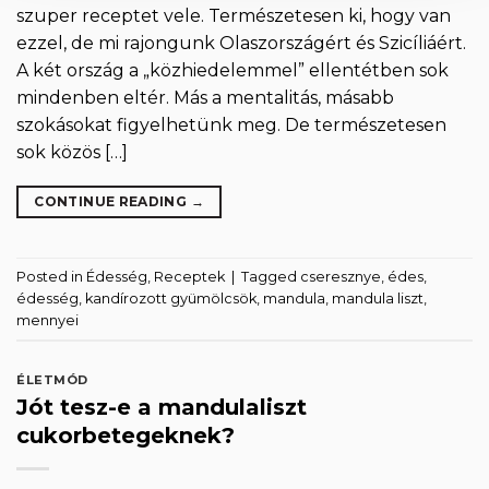
szuper receptet vele. Természetesen ki, hogy van
ezzel, de mi rajongunk Olaszországért és Szicíliáért.
A két ország a „közhiedelemmel” ellentétben sok
mindenben eltér. Más a mentalitás, másabb
szokásokat figyelhetünk meg. De természetesen
sok közös […]
CONTINUE READING
→
Posted in
Édesség
,
Receptek
|
Tagged
cseresznye
,
édes
,
édesség
,
kandírozott gyümölcsök
,
mandula
,
mandula liszt
,
mennyei
ÉLETMÓD
Jót tesz-e a mandulaliszt
cukorbetegeknek?