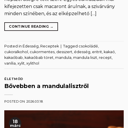
kifejezetten csak macaront árulnak, a szivárvány
minden színében, és az elképzelhető […]
CONTINUE READING
→
Posted in
Édesség
,
Receptek
|
Tagged
csokoládé
,
cukoralkohol
,
cukormentes
,
desszert
,
édesség
,
eritrit
,
kakaó
,
kakaóbab
,
kakaóbab töret
,
mandula
,
mandula liszt
,
recept
,
vanília
,
xylit
,
xylithol
ÉLETMÓD
Bővebben a mandulalisztről
POSTED ON
2026.03.18.
18
márc