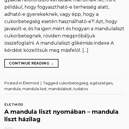
például, hogy fogyasztható-e terhesség alatt,
adható-e gyerekeknek, vagy épp, hogy a
cukorbetegség esetén használható-e?! Azt, hogy
javasolt-e, és ha igen miért és hogyan a mandulaliszt
cukorbetegnek, röviden megpróbáljuk
összefoglalni. A mandulaliszt glikémiás indexe A
kérdést közelítsük meg másfelől. […]
CONTINUE READING
→
Posted in
Életmód
|
Tagged
cukorbetegség
,
egészséges
,
mandula
,
mandula liszt
,
mandulaliszt
,
tudatos
ÉLETMÓD
A mandula liszt nyomában – mandula
liszt házilag