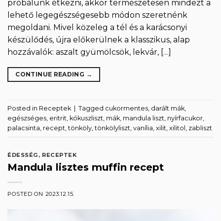
próbálunk étkezni, akkor természetesen mindezt a
lehető legegészségesebb módon szeretnénk
megoldani. Mivel közeleg a tél és a karácsonyi
készülődés, újra előkerülnek a klasszikus, alap
hozzávalók: aszalt gyümölcsök, lekvár, […]
CONTINUE READING
→
Posted in
Receptek
|
Tagged
cukormentes
,
darált mák
,
egészséges
,
eritrit
,
kókuszliszt
,
mák
,
mandula liszt
,
nyírfacukor
,
palacsinta
,
recept
,
tönköly
,
tönkölyliszt
,
vanília
,
xilit
,
xilitol
,
zabliszt
ÉDESSÉG
,
RECEPTEK
Mandula lisztes muffin recept
POSTED ON
2023.12.15.