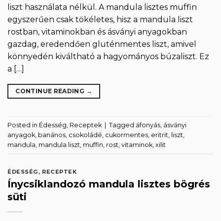
liszt használata nélkül. A mandula lisztes muffin
egyszerűen csak tökéletes, hisz a mandula liszt
rostban, vitaminokban és ásványi anyagokban
gazdag, eredendően gluténmentes liszt, amivel
könnyedén kiváltható a hagyományos búzaliszt. Ez
a […]
CONTINUE READING
→
Posted in
Édesség
,
Receptek
|
Tagged
áfonyás
,
ásványi
anyagok
,
banános
,
csokoládé
,
cukormentes
,
eritrit
,
liszt
,
mandula
,
mandula liszt
,
muffin
,
rost
,
vitaminok
,
xilit
ÉDESSÉG
,
RECEPTEK
Ínycsiklandozó mandula lisztes bögrés
süti