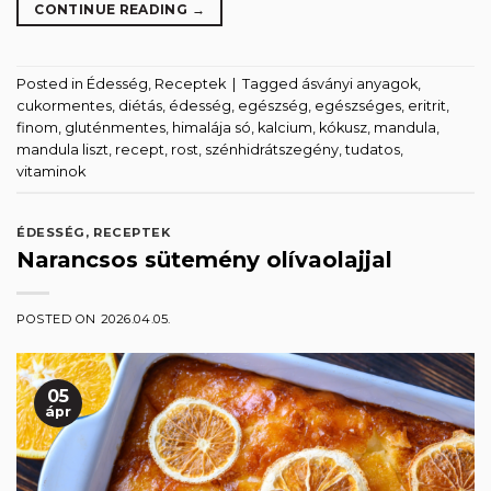
CONTINUE READING
→
Posted in
Édesség
,
Receptek
|
Tagged
ásványi anyagok
,
cukormentes
,
diétás
,
édesség
,
egészség
,
egészséges
,
eritrit
,
finom
,
gluténmentes
,
himalája só
,
kalcium
,
kókusz
,
mandula
,
mandula liszt
,
recept
,
rost
,
szénhidrátszegény
,
tudatos
,
vitaminok
ÉDESSÉG
,
RECEPTEK
Narancsos sütemény olívaolajjal
POSTED ON
2026.04.05.
05
ápr