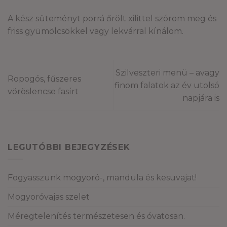
A kész süteményt porrá őrölt xilittel szórom meg és
friss gyümölcsökkel vagy lekvárral kínálom.
Szilveszteri menü – avagy
Ropogós, fűszeres
finom falatok az év utolsó
vöröslencse fasírt
napjára is
LEGUTÓBBI BEJEGYZÉSEK
Fogyasszunk mogyoró-, mandula és kesuvajat!
Mogyoróvajas szelet
Méregtelenítés természetesen és óvatosan.