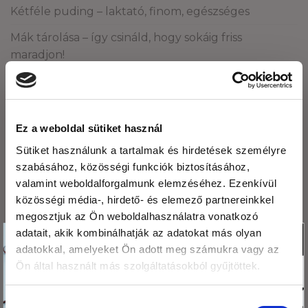
Kétféle puding – laktató, finom, egészséges
Mák tárolása – így csináld, hogy sokáig friss
maradjon!
ARCHÍVUM
Ez a weboldal sütiket használ
2026. augusztus
Sütiket használunk a tartalmak és hirdetések személyre
2026. július
szabásához, közösségi funkciók biztosításához,
valamint weboldalforgalmunk elemzéséhez. Ezenkívül
2026. június
közösségi média-, hirdető- és elemező partnereinkkel
2026. május
megosztjuk az Ön weboldalhasználatra vonatkozó
Köszönjük,hogy
adatait, akik kombinálhatják az adatokat más olyan
X
2026. április
adatokkal, amelyeket Ön adott meg számukra vagy az
olvasod a blogunkat!
2026. március
Ön által használt más szolgáltatásokból gyűjtöttek.
Ezért
megajándékozunk egy
2026. február
Hozzájárulás