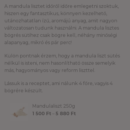
A mandula lisztet időről időre emlegetni szoktuk,
hiszen egy fantasztikus, könnyen kezelhető,
utánozhatatlan ízű, aromájú anyag, amit nagyon
változatosan tudunk használni. A mandula lisztes
bögrés sütihez csak bögre kell, néhány minőségi
alapanyag, mikró és pár perc!
Külön pontnak érzem, hogy a mandula liszt sütés
nélkül is isteni, nem hasonlítható össze semelyik
más, hagyományos vagy reform liszttel.
Lássuk is a receptet, ami nálunk 4 főre, vagyis 4
bögrére készült.
Mandulaliszt 250g
Ártartomány:
1 500
Ft
–
5 880
Ft
1
500 Ft