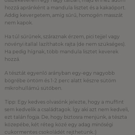
összekeverem egy nagy tálban, majd ehhez adom
hozzá apránként a mandula lisztet és a kakaóport.
Addig kevergetem, amíg sűrű, homogén masszát
nem kapok.
Ha túl sűrűnek, száraznak érzem, pici tejjel vagy
növényi itallal lazíthatok rajta (de nem szükséges).
Ha pedig hígnak, több mandula lisztet keverek
hozzá.
A tésztát egyenlő arányban egy-egy nagyobb
bögrébe öntöm és 1-2 perc alatt készre sütöm
mikrohullámú sütőben.
Tipp: Egy kedves olvasónk jelezte, hogy a muffint
sem kedvelik a családtagok. Így aki azt nem kedveli,
ezt talán fogja. De, hogy biztosra menjünk, a tészta
közepébe, két réteg közé egy adag minőségi
cukormentes csokoládét rejthetünk.:)