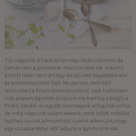
Túl vagyunk a karácsonyi nagy falatozásokon, de
hamarosan a szilveszter menü is ránk vár. A kettő
között talán nem árt egy kis szünet, legalábbis ami
az emésztésünket illeti. No persze, nem kell
lemondani a finom süteményekről, csak tudatosan
más alapanyagokkal dolgozni. Ha esetleg a bejgli, a
flódni, zserbó, és egyéb finomságok elfogytak volna,
de még vágyunk valami édesre, most lehet másféle
liszthez nyúlni, a finomított cukrot elkerülni, hogy
egy szusszanásnyi időt adjunk a gyomrunknak.