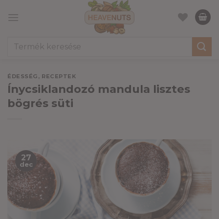
Skip
to
content
Keresés
a
következőre:
ÉDESSÉG
,
RECEPTEK
Ínycsiklandozó mandula lisztes
bögrés süti
27
dec