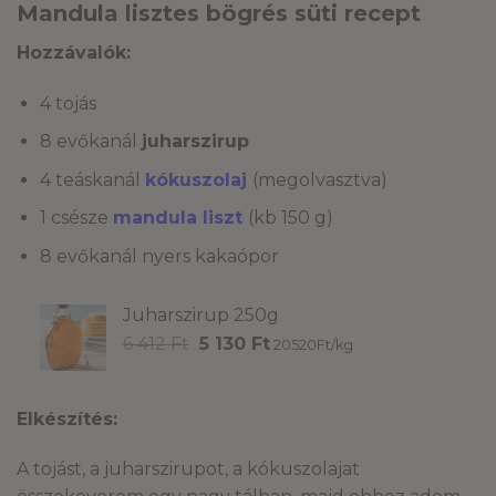
-
Mandula lisztes bögrés süti recept
5
Hozzávalók:
880 Ft
4 tojás
8 evőkanál
juharszirup
4 teáskanál
kókuszolaj
(megolvasztva)
1 csésze
mandula liszt
(kb 150 g)
8 evőkanál nyers kakaópor
Juharszirup 250g
Original
Current
6 412
Ft
5 130
Ft
20520Ft/kg
price
price
was:
is:
6
5
Elkészítés:
412 Ft.
130 Ft.
A tojást, a juharszirupot, a kókuszolajat