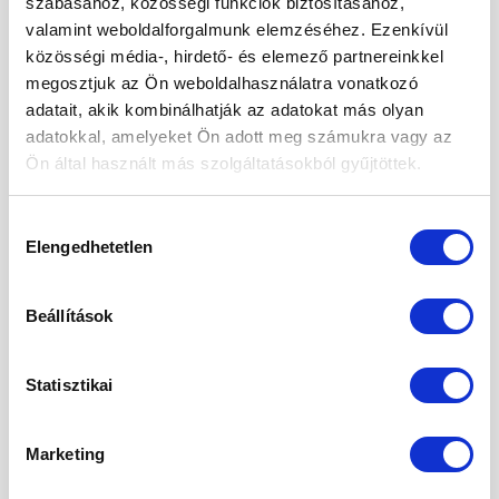
szabásához, közösségi funkciók biztosításához,
valamint weboldalforgalmunk elemzéséhez. Ezenkívül
2024. szeptember
közösségi média-, hirdető- és elemező partnereinkkel
2024. május
megosztjuk az Ön weboldalhasználatra vonatkozó
adatait, akik kombinálhatják az adatokat más olyan
2024. április
adatokkal, amelyeket Ön adott meg számukra vagy az
2024. március
Ön által használt más szolgáltatásokból gyűjtöttek.
2024. január
Hozzájárulás
2023. december
Elengedhetetlen
kiválasztása
2023. szeptember
Beállítások
2023. március
2023. február
Statisztikai
2023. január
Marketing
2022. december
2022. november