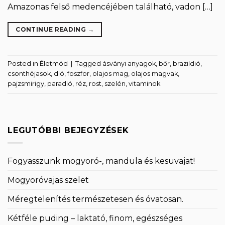
Amazonas felső medencéjében található, vadon […]
CONTINUE READING
→
Posted in
Életmód
|
Tagged
ásványi anyagok
,
bőr
,
brazildió
,
csonthéjasok
,
dió
,
foszfor
,
olajos mag
,
olajos magvak
,
pajzsmirigy
,
paradió
,
réz
,
rost
,
szelén
,
vitaminok
LEGUTÓBBI BEJEGYZÉSEK
Fogyasszunk mogyoró-, mandula és kesuvajat!
Mogyoróvajas szelet
Méregtelenítés természetesen és óvatosan.
Kétféle puding – laktató, finom, egészséges