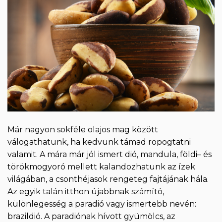
Már nagyon sokféle olajos mag között
válogathatunk, ha kedvünk támad ropogtatni
valamit. A mára már jól ismert dió, mandula, földi– és
törökmogyoró mellett kalandozhatunk az ízek
világában, a csonthéjasok rengeteg fajtájának hála.
Az egyik talán itthon újabbnak számító,
különlegesség a paradió vagy ismertebb nevén:
brazildió. A paradiónak hívott gyümölcs, az