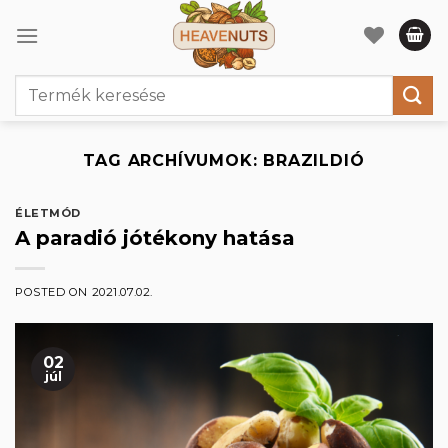
Skip
to
content
Keresés
a
következőre:
TAG ARCHÍVUMOK:
BRAZILDIÓ
ÉLETMÓD
A paradió jótékony hatása
POSTED ON
2021.07.02.
02
júl