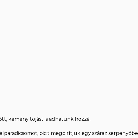
tt, kemény tojást is adhatunk hozzá.
élparadicsomot, picit megpirítjuk egy száraz serpenyőbe