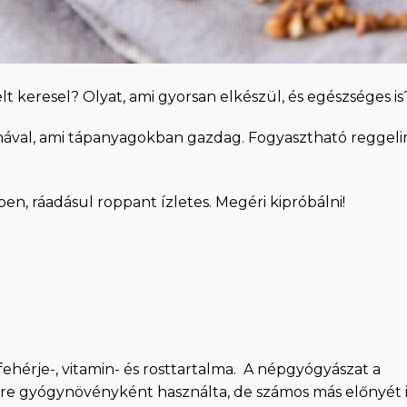
t keresel? Olyat, ami gyorsan elkészül, és egészséges is
ával, ami tápanyagokban gazdag. Fogyasztható reggelir
en, ráadásul roppant ízletes. Megéri kipróbálni!
fehérje-, vitamin- és rosttartalma. A népgyógyászat a
re gyógynövényként használta, de számos más előnyét i