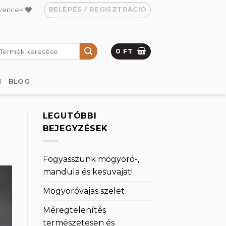
BELÉPÉS / REGISZTRÁCIÓ
vencek
eresés
0
FT
övetkezőre:
M
BLOG
LEGUTÓBBI
BEJEGYZÉSEK
Fogyasszunk mogyoró-,
mandula és kesuvajat!
Mogyoróvajas szelet
Méregtelenítés
természetesen és