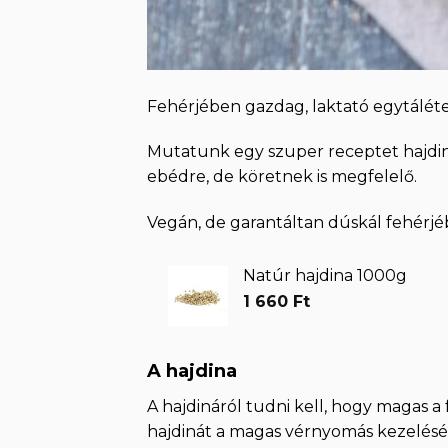
Fehérjében gazdag, laktató egytálétel
Mutatunk egy szuper receptet hajdin
ebédre, de köretnek is megfelelő.
Vegán, de garantáltan dúskál fehérjéb
Natúr hajdina 1000g
1 660
Ft
A hajdina
A hajdináról tudni kell, hogy magas a 
hajdinát a magas vérnyomás kezelésé