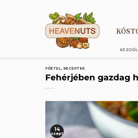
Skip
to
content
KÓST
KEZDŐ
FŐÉTEL
,
RECEPTEK
Fehérjében gazdag h
14
szept