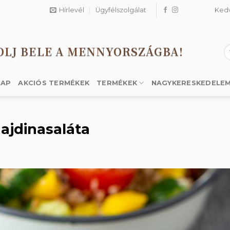
Hírlevél
Ügyfélszolgálat
Ked
OLJ BELE A MENNYORSZÁGBA!
K
a
k
LAP
AKCIÓS TERMÉKEK
TERMÉKEK
NAGYKERESKEDELE
ajdinasaláta