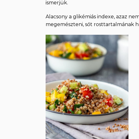
ismerjük.
Alacsony a glikémiás indexe, azaz ne
megemészteni, sőt rosttartalmának há