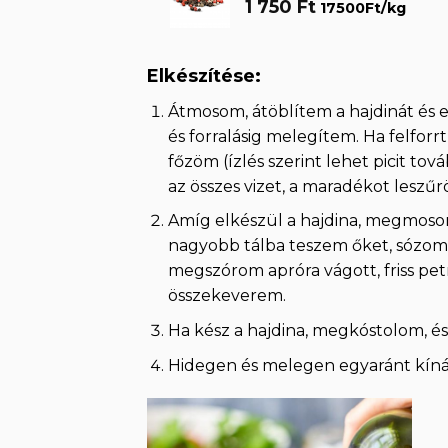
1 750
Ft
17500Ft/kg
Elkészítése:
Átmosom, átöblítem a hajdinát és 
és forralásig melegítem. Ha felforr
főzöm (ízlés szerint lehet picit tov
az összes vizet, a maradékot leszűr
Amíg elkészül a hajdina, megmosom 
nagyobb tálba teszem őket, sózom,
megszórom apróra vágott, friss petr
összekeverem.
Ha kész a hajdina, megkóstolom, é
Hidegen és melegen egyaránt kíná