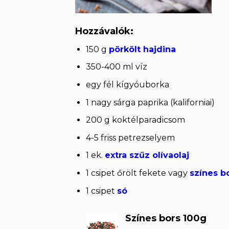
Hozzávalók:
150 g
pörkölt hajdina
350-400 ml víz
egy fél kígyóuborka
1 nagy sárga paprika (kaliforniai)
200 g koktélparadicsom
4-5 friss petrezselyem
1 ek.
extra szűz olívaolaj
1 csipet őrölt fekete vagy
színes b
1 csipet
só
Színes bors 100g