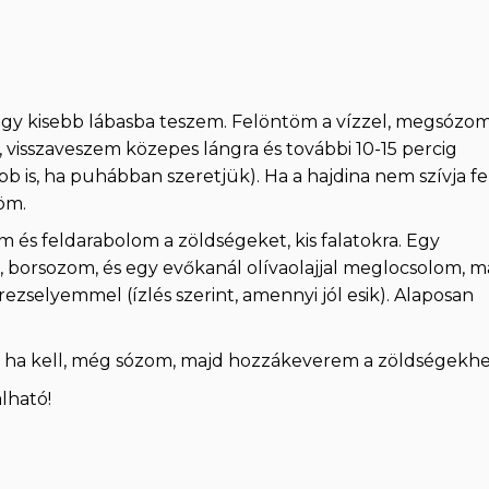
egy kisebb lábasba teszem. Felöntöm a vízzel, megsózom
t, visszaveszem közepes lángra és további 10-15 percig
ább is, ha puhábban szeretjük). Ha a hajdina nem szívja fe
öm.
és feldarabolom a zöldségeket, kis falatokra. Egy
 borsozom, és egy evőkanál olívaolajjal meglocsolom, m
ezselyemmel (ízlés szerint, amennyi jól esik). Alaposan
s ha kell, még sózom, majd hozzákeverem a zöldségekhe
lható!