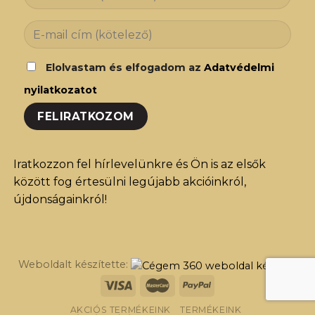
Elolvastam és elfogadom az
Adatvédelmi
nyilatkozatot
Iratkozzon fel hírlevelünkre és Ön is az elsők
között fog értesülni legújabb akcióinkról,
újdonságainkról!
Weboldalt készítette:
AKCIÓS TERMÉKEINK
TERMÉKEINK