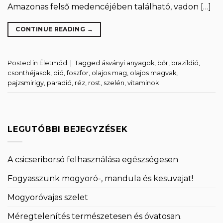
Amazonas felső medencéjében található, vadon […]
CONTINUE READING
→
Posted in
Életmód
|
Tagged
ásványi anyagok
,
bőr
,
brazildió
,
csonthéjasok
,
dió
,
foszfor
,
olajos mag
,
olajos magvak
,
pajzsmirigy
,
paradió
,
réz
,
rost
,
szelén
,
vitaminok
LEGUTÓBBI BEJEGYZÉSEK
A csicseriborsó felhasználása egészségesen
Fogyasszunk mogyoró-, mandula és kesuvajat!
Mogyoróvajas szelet
Méregtelenítés természetesen és óvatosan.