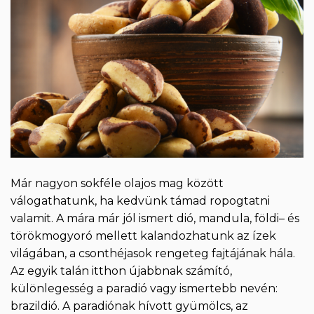
Már nagyon sokféle olajos mag között
válogathatunk, ha kedvünk támad ropogtatni
valamit. A mára már jól ismert dió, mandula, földi– és
törökmogyoró mellett kalandozhatunk az ízek
világában, a csonthéjasok rengeteg fajtájának hála.
Az egyik talán itthon újabbnak számító,
különlegesség a paradió vagy ismertebb nevén:
brazildió. A paradiónak hívott gyümölcs, az