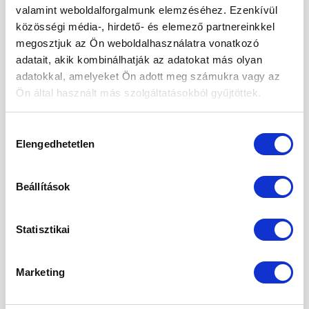
2024. szeptember
valamint weboldalforgalmunk elemzéséhez. Ezenkívül
közösségi média-, hirdető- és elemező partnereinkkel
2024. május
megosztjuk az Ön weboldalhasználatra vonatkozó
2024. április
adatait, akik kombinálhatják az adatokat más olyan
adatokkal, amelyeket Ön adott meg számukra vagy az
2024. március
Ön által használt más szolgáltatásokból gyűjtöttek.
2024. január
Hozzájárulás
2023. december
Elengedhetetlen
kiválasztása
2023. szeptember
2023. március
Beállítások
2023. február
Statisztikai
2023. január
2022. december
Marketing
2022. november