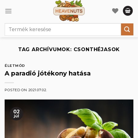
Skip
to
content
Keresés
a
következőre:
TAG ARCHÍVUMOK:
CSONTHÉJASOK
ÉLETMÓD
A paradió jótékony hatása
POSTED ON
2021.07.02.
02
júl