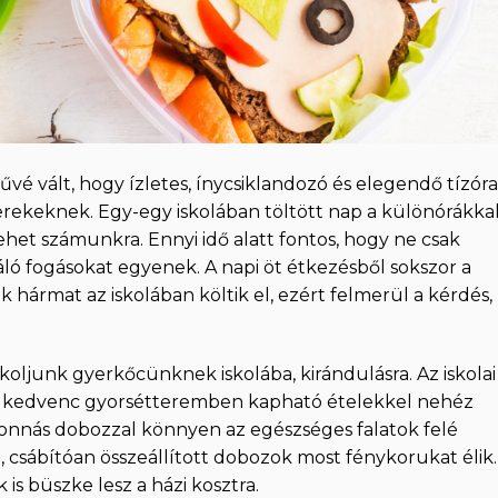
é vált, hogy ízletes, ínycsiklandozó és elegendő tízóra
rekeknek. Egy-egy iskolában töltött nap a különórákkal
lehet számunkra. Ennyi idő alatt fontos, hogy ne csak
áló fogásokat egyenek. A napi öt étkezésből sokszor a
k hármat az iskolában költik el, ezért felmerül a kérdés,
oljunk gyerkőcünknek iskolába, kirándulásra. Az iskolai
y kedvenc gyorsétteremben kapható ételekkel nehéz
sonnás dobozzal könnyen az egészséges falatok felé
, csábítóan összeállított dobozok most fénykorukat élik.
is büszke lesz a házi kosztra.