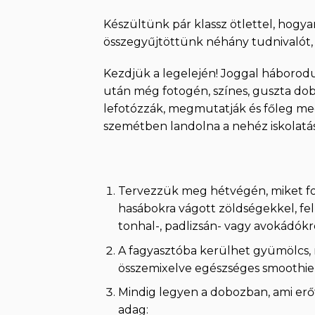
Készültünk pár klassz ötlettel, hogy
összegyűjtöttünk néhány tudnivalót, 
Kezdjük a legelején! Joggal háborod
után még fotogén, színes, guszta dobo
lefotózzák, megmutatják és főleg meg 
szemétben landolna a nehéz iskolatá
Tervezzük meg hétvégén, miket fog
hasábokra vágott zöldségekkel, fel
tonhal-, padlizsán- vagy avokádók
A fagyasztóba kerülhet gyümölcs, m
összemixelve egészséges smoothie
Mindig legyen a dobozban, ami erőt
adag: