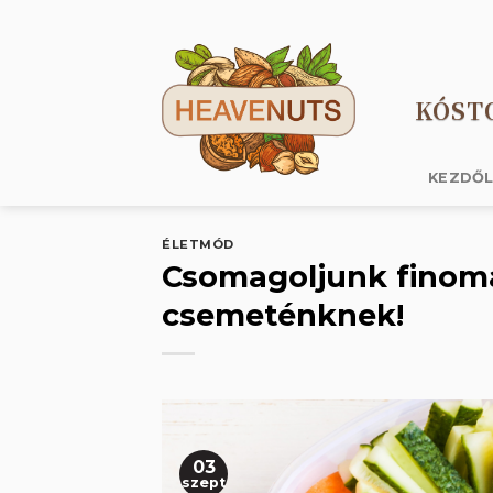
Skip
to
content
KÓST
KEZDŐ
ÉLETMÓD
Csomagoljunk finoma
csemeténknek!
03
szept