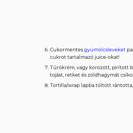
Cukormentes
gyümölcsleveket
pa
cukrot tartalmazó juice-okat!
Túrókrém, vagy körözött, pirított 
tojást, retket és zöldhagymát csíkok
Tortilla/wrap lapba töltött rántotta