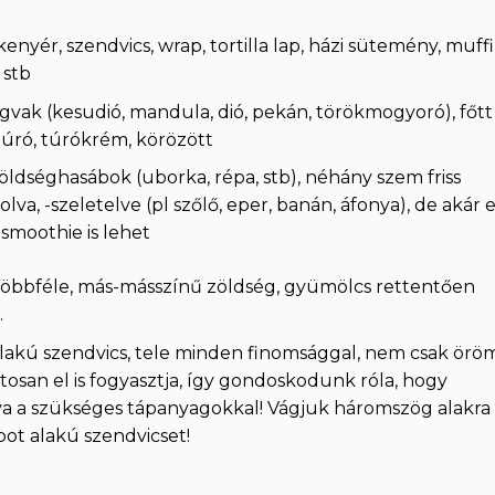
kenyér, szendvics, wrap, tortilla lap, házi sütemény, muffi
 stb
magvak (kesudió, mandula, dió, pekán, törökmogyoró), főtt
 túró, túrókrém, körözött
zöldséghasábok (uborka, répa, stb), néhány szem friss
lva, -szeletelve (pl szőlő, eper, banán, áfonya), de akár 
smoothie is lehet
 Többféle, más-másszínű zöldség, gyümölcs rettentően
.
lakú szendvics, tele minden finomsággal, nem csak örö
osan el is fogyasztja, így gondoskodunk róla, hogy
a a szükséges tápanyagokkal! Vágjuk háromszög alakra
obot alakú szendvicset!