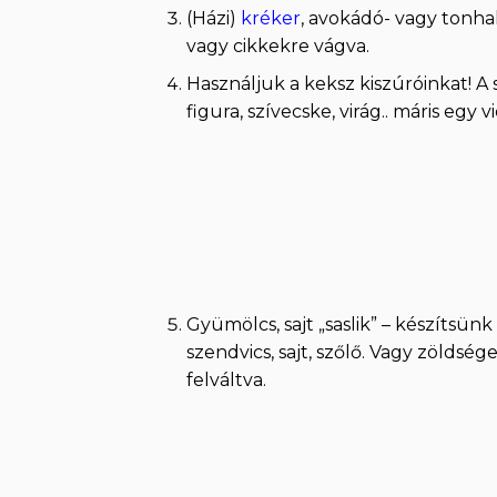
(Házi)
kréker
, avokádó- vagy tonha
vagy cikkekre vágva.
Használjuk a keksz kiszúróinkat! A 
figura, szívecske, virág.. máris egy
Gyümölcs, sajt „saslik” – készítsünk 
szendvics, sajt, szőlő. Vagy zöldség
felváltva.