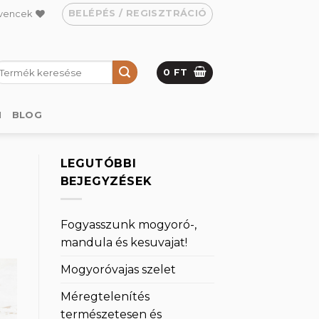
BELÉPÉS / REGISZTRÁCIÓ
vencek
eresés
0
FT
övetkezőre:
M
BLOG
LEGUTÓBBI
BEJEGYZÉSEK
Fogyasszunk mogyoró-,
mandula és kesuvajat!
Mogyoróvajas szelet
Méregtelenítés
természetesen és