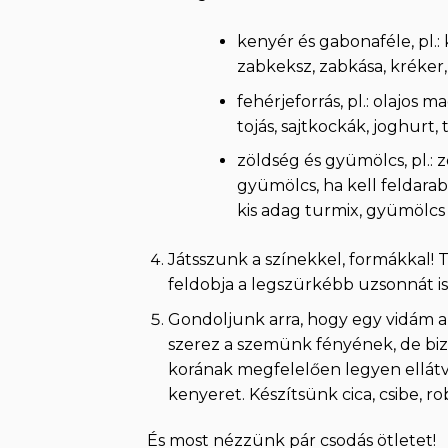
kenyér és gabonaféle, pl.: 
zabkeksz, zabkása, kréker,
fehérjeforrás, pl.: olajos 
tojás, sajtkockák, joghurt,
zöldség és gyümölcs, pl.: 
gyümölcs, ha kell feldarabo
kis adag turmix, gyümölcs 
Játsszunk a színekkel, formákkal!
feldobja a legszürkébb uzsonnát is
Gondoljunk arra, hogy egy vidám a
szerez a szemünk fényének, de bizt
korának megfelelően legyen ellátv
kenyeret. Készítsünk cica, csibe, r
És most nézzünk pár csodás ötletet!