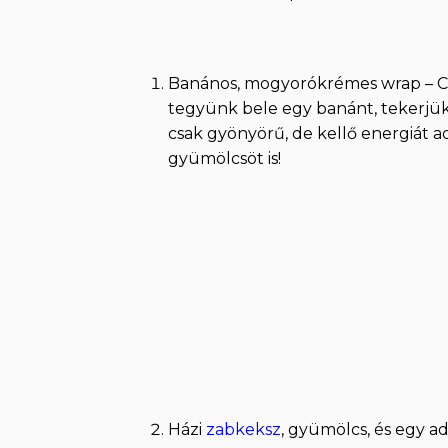
Banános, mogyorókrémes wrap – C
tegyünk bele egy banánt, tekerjük 
csak gyönyörű, de kellő energiát a
gyümölcsöt is!
Házi
zabkeksz
, gyümölcs, és egy a