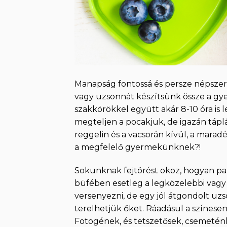
Manapság fontossá és persze népszerűv
vagy uzsonnát készítsünk össze a gye
szakkörökkel együtt akár 8-10 óra is 
megteljen a pocakjuk, de igazán tápl
reggelin és a vacsorán kívül, a maradé
a megfelelő gyermekünknek?!
Sokunknak fejtörést okoz, hogyan pak
büfében esetleg a legközelebbi vag
versenyezni, de egy jól átgondolt uz
terelhetjük őket. Ráadásul a színesen
Fotogének, és tetszetősek, csemeténk 