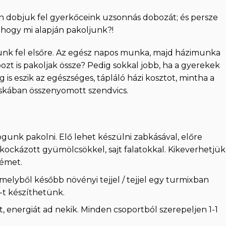
an dobjuk fel gyerkőceink uzsonnás dobozát; és persze
hogy mi alapján pakoljunk?!
unk fel elsőre. Az egész napos munka, majd házimunka
zt is pakoljak össze? Pedig sokkal jobb, ha a gyerekek
is eszik az egészséges, tápláló házi kosztot, mintha a
skában összenyomott szendvics.
unk pakolni. Elő lehet készülni zabkásával, előre
kockázott gyümölcsökkel, sajt falatokkal. Kikeverhetjük
rémet.
elyből később növényi tejjel / tejjel egy turmixban
-t készíthetünk.
, energiát ad nekik. Minden csoportból szerepeljen 1-1