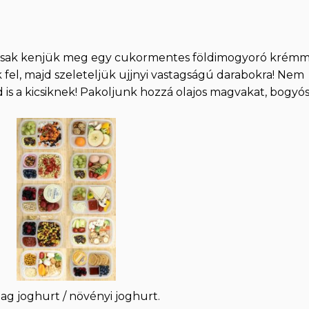
sak kenjük meg egy cukormentes földimogyoró krémm
fel, majd szeleteljük ujjnyi vastagságú darabokra! Nem
d is a kicsiknek! Pakoljunk hozzá olajos magvakat, bogyó
dag joghurt / növényi joghurt.