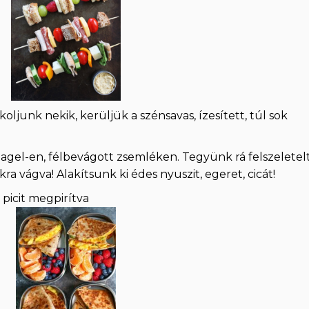
koljunk nekik, kerüljük a szénsavas, ízesített, túl sok
bagel-en, félbevágott zsemléken. Tegyünk rá felszeletel
ra vágva! Alakítsunk ki édes nyuszit, egeret, cicát!
, picit megpirítva