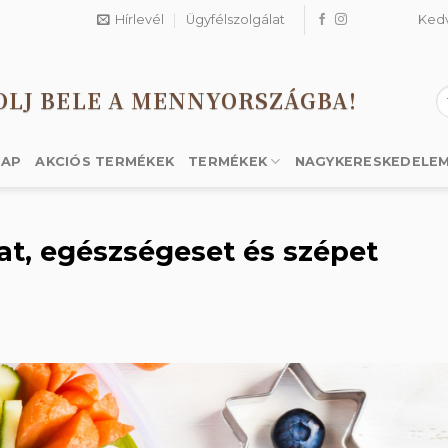
Hírlevél
Ügyfélszolgálat
Ked
OLJ BELE A MENNYORSZÁGBA!
K
a
k
LAP
AKCIÓS TERMÉKEK
TERMÉKEK
NAGYKERESKEDELE
t, egészségeset és szépet