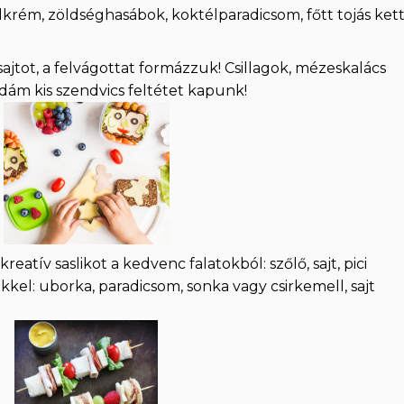
lkrém, zöldséghasábok, koktélparadicsom, főtt tojás ket
sajtot, a felvágottat formázzuk! Csillagok, mézeskalács
 vidám kis szendvics feltétet kapunk!
kreatív saslikot a kedvenc falatokból: szőlő, sajt, pici
ekkel: uborka, paradicsom, sonka vagy csirkemell, sajt