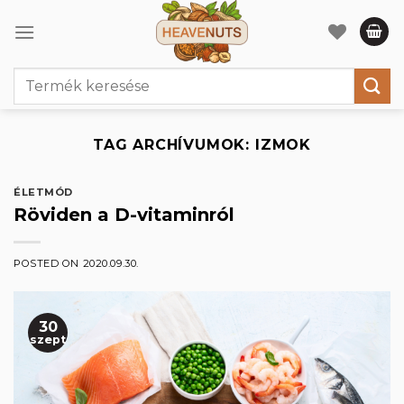
Skip
to
content
Keresés
a
következőre:
TAG ARCHÍVUMOK:
IZMOK
ÉLETMÓD
Röviden a D-vitaminról
POSTED ON
2020.09.30.
30
szept