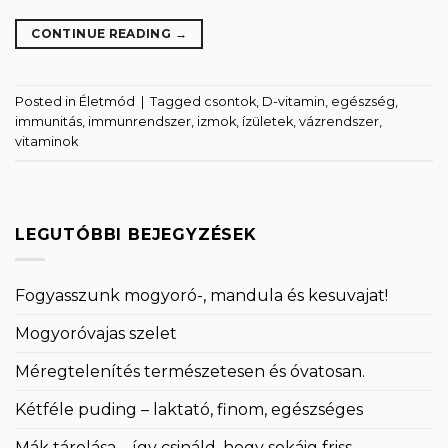
CONTINUE READING
→
Posted in
Életmód
|
Tagged
csontok
,
D-vitamin
,
egészség
,
immunitás
,
immunrendszer
,
izmok
,
ízületek
,
vázrendszer
,
vitaminok
LEGUTÓBBI BEJEGYZÉSEK
Fogyasszunk mogyoró-, mandula és kesuvajat!
Mogyoróvajas szelet
Méregtelenítés természetesen és óvatosan.
Kétféle puding – laktató, finom, egészséges
Mák tárolása – így csináld, hogy sokáig friss