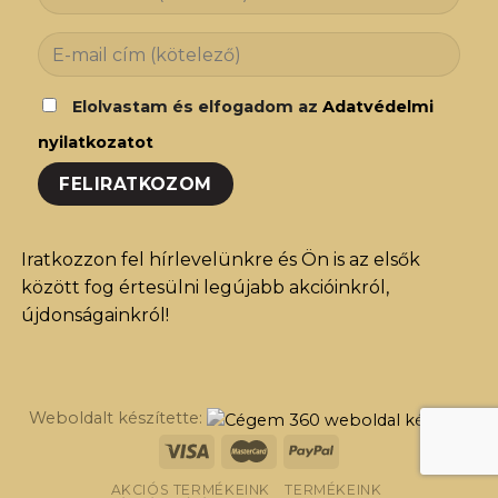
Elolvastam és elfogadom az
Adatvédelmi
nyilatkozatot
Iratkozzon fel hírlevelünkre és Ön is az elsők
között fog értesülni legújabb akcióinkról,
újdonságainkról!
Weboldalt készítette:
AKCIÓS TERMÉKEINK
TERMÉKEINK