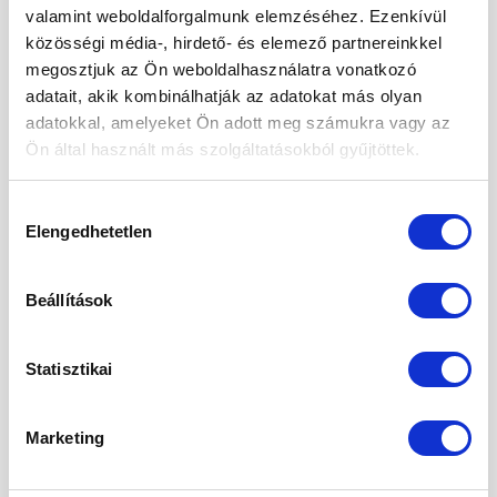
2024. szeptember
valamint weboldalforgalmunk elemzéséhez. Ezenkívül
közösségi média-, hirdető- és elemező partnereinkkel
2024. május
megosztjuk az Ön weboldalhasználatra vonatkozó
2024. április
adatait, akik kombinálhatják az adatokat más olyan
adatokkal, amelyeket Ön adott meg számukra vagy az
2024. március
Ön által használt más szolgáltatásokból gyűjtöttek.
2024. január
Hozzájárulás
2023. december
Elengedhetetlen
kiválasztása
2023. szeptember
2023. március
Beállítások
2023. február
Statisztikai
2023. január
2022. december
Marketing
2022. november