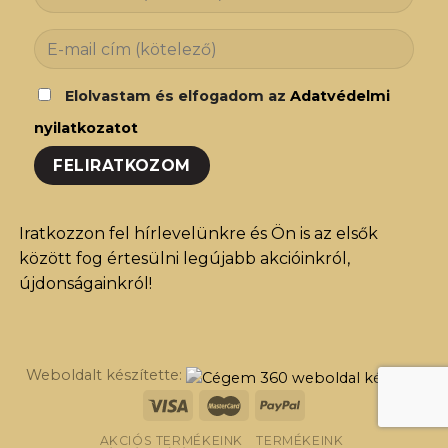
Elolvastam és elfogadom az
Adatvédelmi
nyilatkozatot
Iratkozzon fel hírlevelünkre és Ön is az elsők
között fog értesülni legújabb akcióinkról,
újdonságainkról!
Weboldalt készítette:
AKCIÓS TERMÉKEINK
TERMÉKEINK