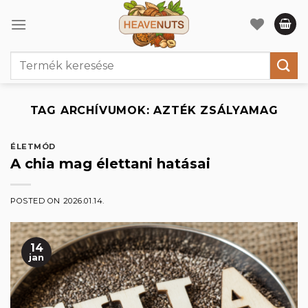
Skip
to
content
Keresés
a
következőre:
TAG ARCHÍVUMOK:
AZTÉK ZSÁLYAMAG
ÉLETMÓD
A chia mag élettani hatásai
POSTED ON
2026.01.14.
14
jan