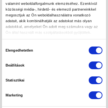
2024. szeptember
valamint weboldalforgalmunk elemzéséhez. Ezenkívül
közösségi média-, hirdető- és elemező partnereinkkel
2024. május
megosztjuk az Ön weboldalhasználatra vonatkozó
2024. április
adatait, akik kombinálhatják az adatokat más olyan
adatokkal, amelyeket Ön adott meg számukra vagy az
2024. március
Ön által használt más szolgáltatásokból gyűjtöttek.
2024. január
Hozzájárulás
2023. december
Elengedhetetlen
kiválasztása
2023. szeptember
2023. március
Beállítások
2023. február
Statisztikai
2023. január
2022. december
Marketing
2022. november