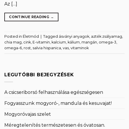
Az […]
CONTINUE READING
→
Posted in
Életmód
|
Tagged
ásványi anyagok
,
azték zsályamag
,
chia mag
,
cink
,
E-vitamin
,
kalcium
,
kálium
,
mangán
,
omega-3
,
omega-6
,
rost
,
salvia hispanica
,
vas
,
vitaminok
LEGUTÓBBI BEJEGYZÉSEK
A csicseriborsó felhasználása egészségesen
Fogyasszunk mogyoró-, mandula és kesuvajat!
Mogyoróvajas szelet
Méregtelenítés természetesen és óvatosan.