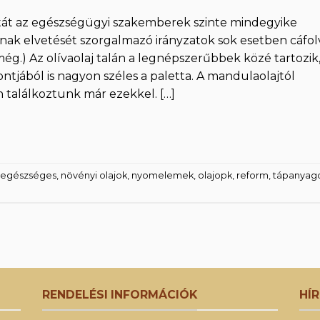
tát az egészségügyi szakemberek szinte mindegyike
ásának elvetését szorgalmazó irányzatok sok esetben cáfol
ég.) Az olívaolaj talán a legnépszerűbbek közé tartozik
ntjából is nagyon széles a paletta. A mandulaolajtól
n találkoztunk már ezekkel. […]
egészséges
,
növényi olajok
,
nyomelemek
,
olajopk
,
reform
,
tápanyag
RENDELÉSI INFORMÁCIÓK
HÍ