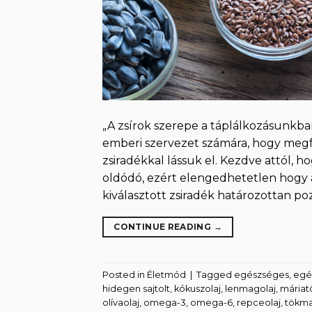
„A zsírok szerepe a táplálkozásunkba
emberi szervezet számára, hogy megf
zsiradékkal lássuk el. Kezdve attól, ho
oldódó, ezért elengedhetetlen hogy a
kiválasztott zsiradék határozottan poz
CONTINUE READING
→
Posted in
Életmód
|
Tagged
egészséges
,
egé
hidegen sajtolt
,
kókuszolaj
,
lenmagolaj
,
máriat
olívaolaj
,
omega-3
,
omega-6
,
repceolaj
,
tökma