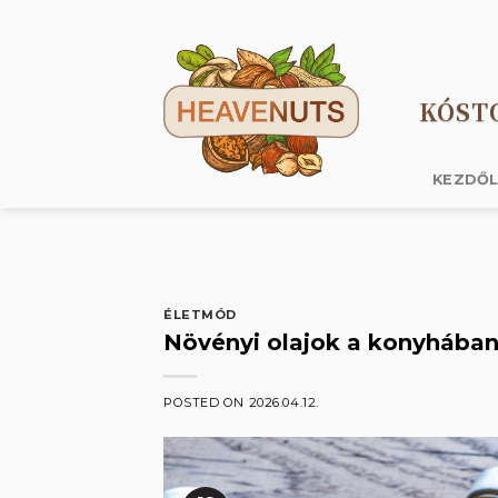
Skip
to
content
KÓST
KEZDŐ
ÉLETMÓD
Növényi olajok a konyhába
POSTED ON
2026.04.12.