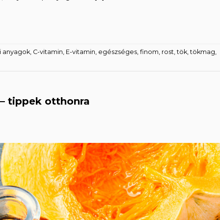
i anyagok
,
C-vitamin
,
E-vitamin
,
egészséges
,
finom
,
rost
,
tök
,
tökmag
,
– tippek otthonra