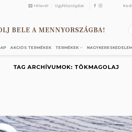
Hírlevél
Ügyfélszolgálat
Ked
OLJ BELE A MENNYORSZÁGBA!
K
a
k
LAP
AKCIÓS TERMÉKEK
TERMÉKEK
NAGYKERESKEDELE
TAG ARCHÍVUMOK:
TÖKMAGOLAJ
n