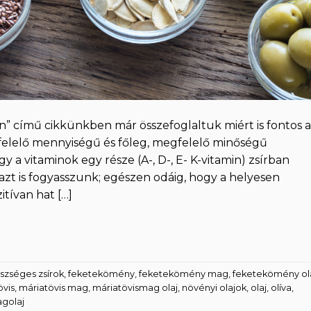
n” című cikkünkben már összefoglaltuk miért is fontos 
elelő mennyiségű és főleg, megfelelő minőségű
gy a vitaminok egy része (A-, D-, E- K-vitamin) zsírban
zt is fogyasszunk; egészen odáig, hogy a helyesen
itívan hat […]
szséges zsírok
,
feketekömény
,
feketekömény mag
,
feketekömény ol
övis
,
máriatövis mag
,
máriatövismag olaj
,
növényi olajok
,
olaj
,
olíva
,
golaj