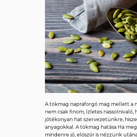
A tökmag napraforgó mag mellett a 
nem csak finom, ízletes nassolnivaló,
jótékonyan hat szervezetünkre, hiszen 
anyagokkal. A tökmag hatása Ha meg 
mindenre jó, először is nézzünk után