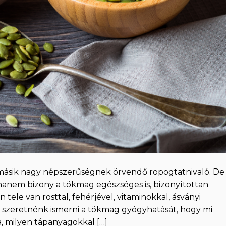
másik nagy népszerűségnek örvendő ropogtatnivaló. De
 hanem bizony a tökmag egészséges is, bizonyítottan
tele van rosttal, fehérjével, vitaminokkal, ásványi
szeretnénk ismerni a tökmag gyógyhatását, hogy mi
a, milyen tápanyagokkal […]