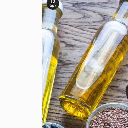
12
ápr