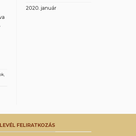
2020. január
va
,
ok
,
RLEVÉL FELIRATKOZÁS