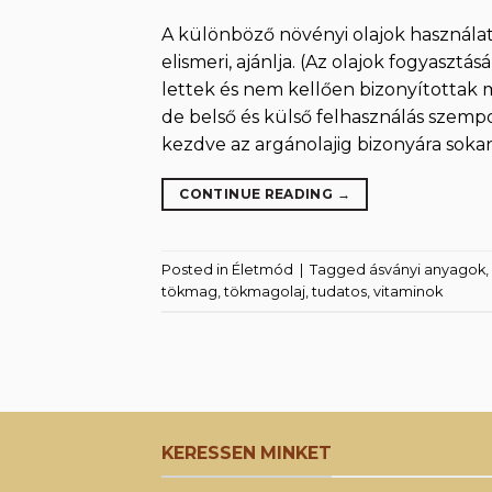
A különböző növényi olajok használa
elismeri, ajánlja. (Az olajok fogyaszt
lettek és nem kellően bizonyítottak m
de belső és külső felhasználás szempo
kezdve az argánolajig bizonyára soka
CONTINUE READING
→
Posted in
Életmód
|
Tagged
ásványi anyagok
,
tökmag
,
tökmagolaj
,
tudatos
,
vitaminok
KERESSEN MINKET