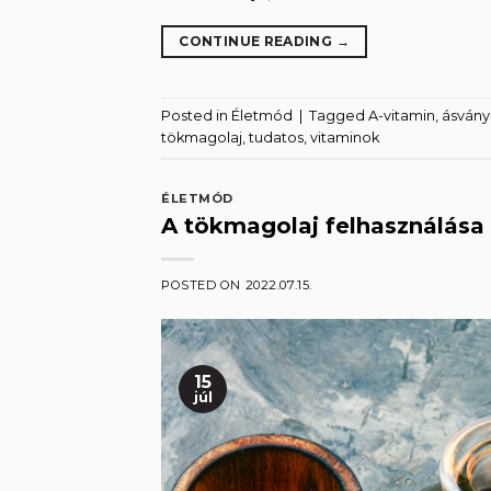
CONTINUE READING
→
Posted in
Életmód
|
Tagged
A-vitamin
,
ásvány
tökmagolaj
,
tudatos
,
vitaminok
ÉLETMÓD
A tökmagolaj felhasználása 
POSTED ON
2022.07.15.
15
júl