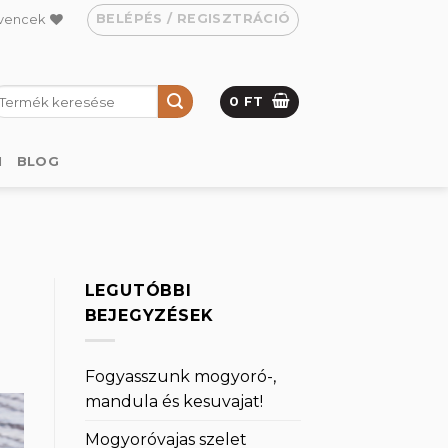
BELÉPÉS / REGISZTRÁCIÓ
vencek
eresés
0
FT
övetkezőre:
M
BLOG
LEGUTÓBBI
BEJEGYZÉSEK
Fogyasszunk mogyoró-,
mandula és kesuvajat!
Mogyoróvajas szelet