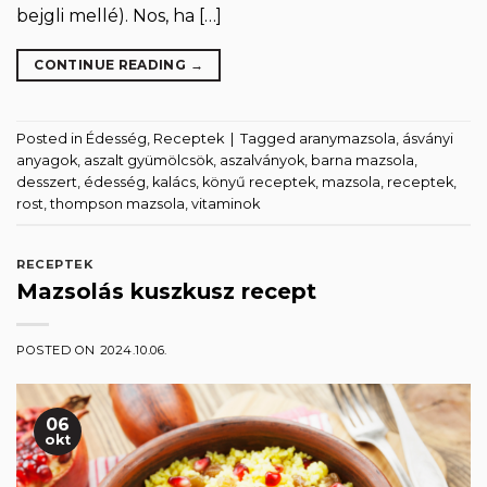
bejgli mellé). Nos, ha […]
CONTINUE READING
→
Posted in
Édesség
,
Receptek
|
Tagged
aranymazsola
,
ásványi
anyagok
,
aszalt gyümölcsök
,
aszalványok
,
barna mazsola
,
desszert
,
édesség
,
kalács
,
könyű receptek
,
mazsola
,
receptek
,
rost
,
thompson mazsola
,
vitaminok
RECEPTEK
Mazsolás kuszkusz recept
POSTED ON
2024.10.06.
06
okt