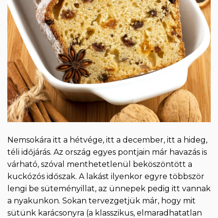
Nemsokára itt a hétvége, itt a december, itt a hideg,
téli időjárás. Az ország egyes pontjain már havazás is
várható, szóval menthetetlenül beköszöntött a
kuckózós időszak. A lakást ilyenkor egyre többször
lengi be süteményillat, az ünnepek pedig itt vannak
a nyakunkon. Sokan tervezgetjük már, hogy mit
sütünk karácsonyra (a klasszikus, elmaradhatatlan