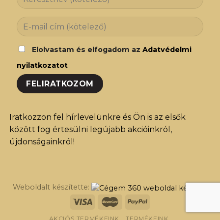
Elolvastam és elfogadom az
Adatvédelmi
nyilatkozatot
Iratkozzon fel hírlevelünkre és Ön is az elsők
között fog értesülni legújabb akcióinkról,
újdonságainkról!
Weboldalt készítette:
AKCIÓS TERMÉKEINK
TERMÉKEINK