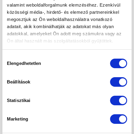
2025. december
valamint weboldalforgalmunk elemzéséhez. Ezenkívül
2025. november
közösségi média-, hirdető- és elemező partnereinkkel
megosztjuk az Ön weboldalhasználatra vonatkozó
2025. október
adatait, akik kombinálhatják az adatokat más olyan
adatokkal, amelyeket Ön adott meg számukra vagy az
2025. szeptember
Ön által használt más szolgáltatásokból gyűjtöttek.
2025. augusztus
2025. május
Hozzájárulás
Elengedhetetlen
kiválasztása
2025. április
2025. március
Beállítások
2025. február
Statisztikai
2025. január
2024. november
Marketing
2024. október