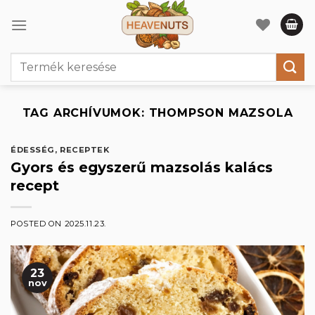
Skip
to
content
Keresés
a
következőre:
TAG ARCHÍVUMOK:
THOMPSON MAZSOLA
ÉDESSÉG
,
RECEPTEK
Gyors és egyszerű mazsolás kalács
recept
POSTED ON
2025.11.23.
23
nov