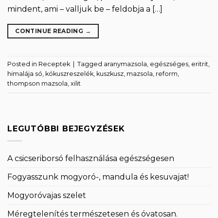
mindent, ami – valljuk be – feldobja a […]
CONTINUE READING
→
Posted in
Receptek
|
Tagged
aranymazsola
,
egészséges
,
eritrit
,
himalája só
,
kókuszreszelék
,
kuszkusz
,
mazsola
,
reform
,
thompson mazsola
,
xilit
LEGUTÓBBI BEJEGYZÉSEK
A csicseriborsó felhasználása egészségesen
Fogyasszunk mogyoró-, mandula és kesuvajat!
Mogyoróvajas szelet
Méregtelenítés természetesen és óvatosan.