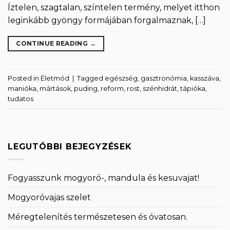
Íztelen, szagtalan, színtelen termény, melyet itthon
leginkább gyöngy formájában forgalmaznak, […]
CONTINUE READING
→
Posted in
Életmód
|
Tagged
egészség
,
gasztronómia
,
kasszáva
,
manióka
,
mártások
,
puding
,
reform
,
rost
,
szénhidrát
,
tápióka
,
tudatos
LEGUTÓBBI BEJEGYZÉSEK
Fogyasszunk mogyoró-, mandula és kesuvajat!
Mogyoróvajas szelet
Méregtelenítés természetesen és óvatosan.