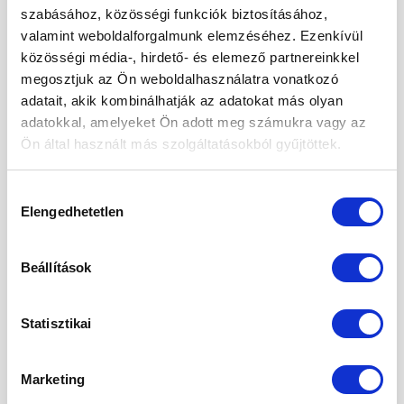
szabásához, közösségi funkciók biztosításához,
2024. október
valamint weboldalforgalmunk elemzéséhez. Ezenkívül
2024. szeptember
közösségi média-, hirdető- és elemező partnereinkkel
megosztjuk az Ön weboldalhasználatra vonatkozó
2024. május
adatait, akik kombinálhatják az adatokat más olyan
2024. április
adatokkal, amelyeket Ön adott meg számukra vagy az
Ön által használt más szolgáltatásokból gyűjtöttek.
2024. március
2024. január
Hozzájárulás
Elengedhetetlen
kiválasztása
2023. december
2023. szeptember
Beállítások
2023. március
2023. február
Statisztikai
2023. január
Marketing
2022. december