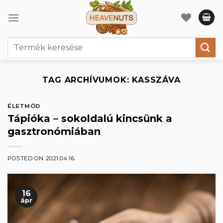
Skip
to
content
Keresés
a
következőre:
TAG ARCHÍVUMOK:
KASSZÁVA
ÉLETMÓD
Tápióka – sokoldalú kincsünk a
gasztronómiában
POSTED ON
2021.04.16.
16
ápr