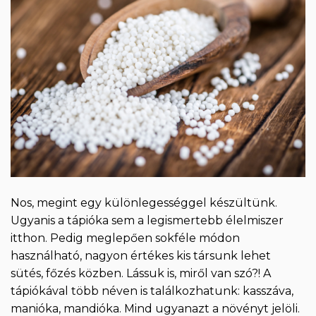
Nos, megint egy különlegességgel készültünk.
Ugyanis a tápióka sem a legismertebb élelmiszer
itthon. Pedig meglepően sokféle módon
használható, nagyon értékes kis társunk lehet
sütés, főzés közben. Lássuk is, miről van szó?! A
tápiókával több néven is találkozhatunk: kasszáva,
manióka, mandióka. Mind ugyanazt a növényt jelöli.