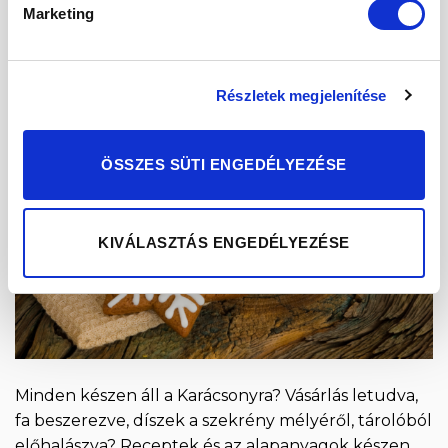
Marketing
22
dec
Részletek megjelenítése
ÖSSZES SÜTI ENGEDÉLYEZÉSE
KIVÁLASZTÁS ENGEDÉLYEZÉSE
Minden készen áll a Karácsonyra? Vásárlás letudva,
fa beszerezve, díszek a szekrény mélyéről, tárolóból
előhalászva? Receptek és az alapanyagok készen