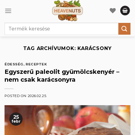
Skip
to
content
Keresés
a
következőre:
TAG ARCHÍVUMOK:
KARÁCSONY
ÉDESSÉG
,
RECEPTEK
Egyszerű paleolit gyümölcskenyér –
nem csak karácsonyra
POSTED ON
2026.02.25.
25
febr