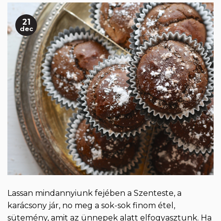
21
dec
Lassan mindannyiunk fejében a Szenteste, a
karácsony jár, no meg a sok-sok finom étel,
sütemény, amit az ünnepek alatt elfogyasztunk. Ha