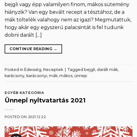
bejgli vagy épp valamilyen finom, mákos sütemény
hiányzik? Van egy bevált recept a tésztához, de a
mák töltelék valahogy nem az igazi? Megmutattuk,
hogy akár egy egyszerű palacsintát is fel tudunk
dobni darált […]
CONTINUE READING
→
Posted in
Édesség
,
Receptek
|
Tagged
bejgli
,
darált mák
,
karácsony
,
karácsonyi
,
mák
,
mákos
,
ünnep
EGYÉB KATEGÓRIA
Ünnepi nyitvatartás 2021
POSTED ON
2021.12.22.