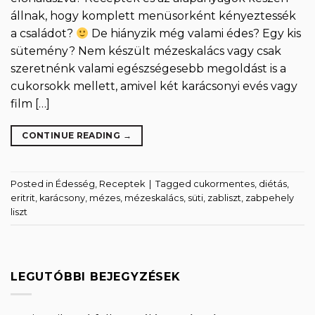
állnak, hogy komplett menüsorként kényeztessék
a családot?
De hiányzik még valami édes? Egy kis
sütemény? Nem készült mézeskalács vagy csak
szeretnénk valami egészségesebb megoldást is a
cukorsokk mellett, amivel két karácsonyi evés vagy
film […]
CONTINUE READING
→
Posted in
Édesség
,
Receptek
|
Tagged
cukormentes
,
diétás
,
eritrit
,
karácsony
,
mézes
,
mézeskalács
,
süti
,
zabliszt
,
zabpehely
liszt
LEGUTÓBBI BEJEGYZÉSEK