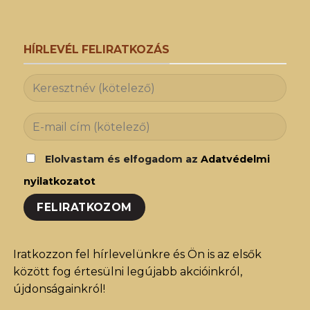
HÍRLEVÉL FELIRATKOZÁS
Elolvastam és elfogadom az
Adatvédelmi
nyilatkozatot
Iratkozzon fel hírlevelünkre és Ön is az elsők
között fog értesülni legújabb akcióinkról,
újdonságainkról!