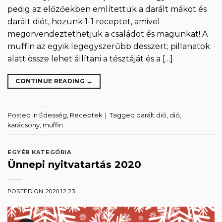
pedig az előzőekben említettük a darált mákot és
darált diót, hozunk 1-1 receptet, amivel
megörvendeztethetjük a családot és magunkat! A
muffin az egyik legegyszerűbb desszert; pillanatok
alatt össze lehet állítani a tésztáját és a […]
CONTINUE READING
→
Posted in
Édesség
,
Receptek
|
Tagged
darált dió
,
dió
,
karácsony
,
muffin
EGYÉB KATEGÓRIA
Ünnepi nyitvatartás 2020
POSTED ON
2020.12.23.