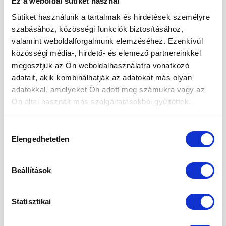
Ez a weboldal sütiket használ
(hétfő-szerda) – munkanap Utolsó munkanap az
évben: 2020.12.30. Első munkanap: 2021.01.04.
Sütiket használunk a tartalmak és hirdetések személyre
Természetesen e-mailben továbbra is elérhetők
szabásához, közösségi funkciók biztosításához,
valamint weboldalforgalmunk elemzéséhez. Ezenkívül
vagyunk. A szállítások várható alakulása: 1. GLS
közösségi média-, hirdető- és elemező partnereinkkel
Futárszolgálattal: 2020.12.23. (szerda) – utolsó
megosztjuk az Ön weboldalhasználatra vonatkozó
szállítási nap karácsony […]
adatait, akik kombinálhatják az adatokat más olyan
adatokkal, amelyeket Ön adott meg számukra vagy az
CONTINUE READING
→
Ön által használt más szolgáltatásokból gyűjtöttek.
Posted in
Egyéb kategória
|
Tagged
karácsony
,
szállítási
Hozzájárulás
határidők
,
ünnepi nyitvatartás
Elengedhetetlen
kiválasztása
ÉDESSÉG
,
RECEPTEK
Beállítások
Mézeskalács zabpehely liszttel,
cukormentes „cukormázzal”
Statisztikai
POSTED ON
2020.12.22.