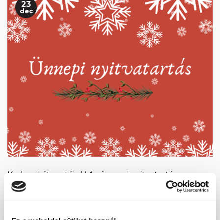
23
dec
Kedves Látogatóink! Az ünnepi nyitvatartás a
következőképp alakul: Az ügyfélszolgálat
hétköznaponta 8:00 és 16:00 között érhető el.
2020.12.23. – munkaszüneti nap 2020.12.28. – 30.