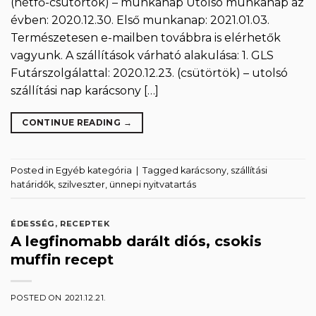
(hétfő-csütörtök) – munkanap Utolsó munkanap az
évben: 2020.12.30. Első munkanap: 2021.01.03.
Természetesen e-mailben továbbra is elérhetők
vagyunk. A szállítások várható alakulása: 1. GLS
Futárszolgálattal: 2020.12.23. (csütörtök) – utolsó
szállítási nap karácsony […]
CONTINUE READING
→
Posted in
Egyéb kategória
|
Tagged
karácsony
,
szállítási
határidők
,
szilveszter
,
ünnepi nyitvatartás
ÉDESSÉG
,
RECEPTEK
A legfinomabb darált diós, csokis
muffin recept
POSTED ON
2021.12.21.