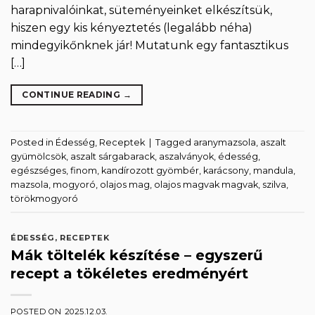
harapnivalóinkat, süteményeinket elkészítsük,
hiszen egy kis kényeztetés (legalább néha)
mindegyikőnknek jár! Mutatunk egy fantasztikus
[…]
CONTINUE READING
→
Posted in
Édesség
,
Receptek
|
Tagged
aranymazsola
,
aszalt
gyümölcsök
,
aszalt sárgabarack
,
aszalványok
,
édesség
,
egészséges
,
finom
,
kandírozott gyömbér
,
karácsony
,
mandula
,
mazsola
,
mogyoró
,
olajos mag
,
olajos magvak magvak
,
szilva
,
törökmogyoró
ÉDESSÉG
,
RECEPTEK
Mák töltelék készítése – egyszerű
recept a tökéletes eredményért
POSTED ON
2025.12.03.