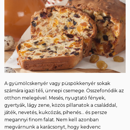
A gyümölcskenyér vagy püspökkenyér sokak
számára igazi téli, ünnepi csemege. Összefonódik az
otthon melegével. Mesés, nyugtató fények,
gyertyák, lágy zene, közös pillanatok a családdal,
játék, nevetés, kukcózás, pihenés… és persze
megannyi finom falat. Nem kell azonban
megvárnunk a karácsonyt, hogy kedvenc