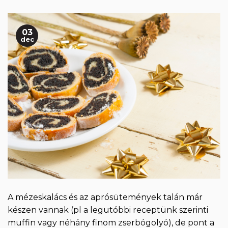
03
dec
A mézeskalács és az aprósütemények talán már
készen vannak (pl a legutóbbi receptünk szerinti
muffin vagy néhány finom zserbógolyó), de pont a