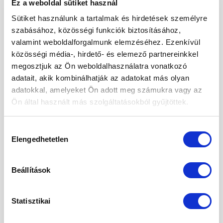
Ez a weboldal sütiket használ
2025. január
Sütiket használunk a tartalmak és hirdetések személyre
szabásához, közösségi funkciók biztosításához,
2024. november
valamint weboldalforgalmunk elemzéséhez. Ezenkívül
2024. október
közösségi média-, hirdető- és elemező partnereinkkel
megosztjuk az Ön weboldalhasználatra vonatkozó
2024. szeptember
adatait, akik kombinálhatják az adatokat más olyan
adatokkal, amelyeket Ön adott meg számukra vagy az
2024. május
Ön által használt más szolgáltatásokból gyűjtöttek.
2024. április
2024. március
Hozzájárulás
Elengedhetetlen
kiválasztása
2024. január
2023. december
Beállítások
2023. szeptember
Statisztikai
2023. március