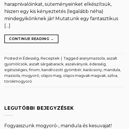
harapnivalóinkat, süteményeinket elkészítsük,
hiszen egy kis kényeztetés (legalább néha)
mindegyikőnknek jár! Mutatunk egy fantasztikus
[…]
CONTINUE READING
→
Posted in
Édesség
,
Receptek
|
Tagged
aranymazsola
,
aszalt
gyümölcsök
,
aszalt sárgabarack
,
aszalványok
,
édesség
,
egészséges
,
finom
,
kandírozott gyömbér
,
karácsony
,
mandula
,
mazsola
,
mogyoró
,
olajos mag
,
olajos magvak magvak
,
szilva
,
törökmogyoró
LEGUTÓBBI BEJEGYZÉSEK
Fogyasszunk mogyoró-, mandula és kesuvajat!