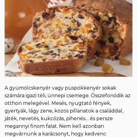
A gyümölcskenyér vagy püspökkenyér sokak
számára igazi téli, ünnepi csemege. Összefonódik az
otthon melegével. Mesés, nyugtató fények,
gyertyák, lágy zene, közös pillanatok a családdal,
játék, nevetés, kukcózás, pihenés… és persze
megannyi finom falat. Nem kell azonban
megvárnunk a karácsonyt, hogy kedvenc