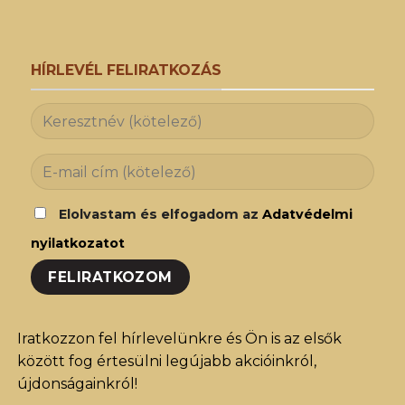
HÍRLEVÉL FELIRATKOZÁS
Elolvastam és elfogadom az
Adatvédelmi
nyilatkozatot
Iratkozzon fel hírlevelünkre és Ön is az elsők
között fog értesülni legújabb akcióinkról,
újdonságainkról!