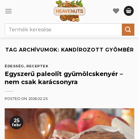
Skip
to
content
Keresés
a
következőre:
TAG ARCHÍVUMOK:
KANDÍROZOTT GYÖMBÉR
ÉDESSÉG
,
RECEPTEK
Egyszerű paleolit gyümölcskenyér –
nem csak karácsonyra
POSTED ON
2026.02.25.
25
febr