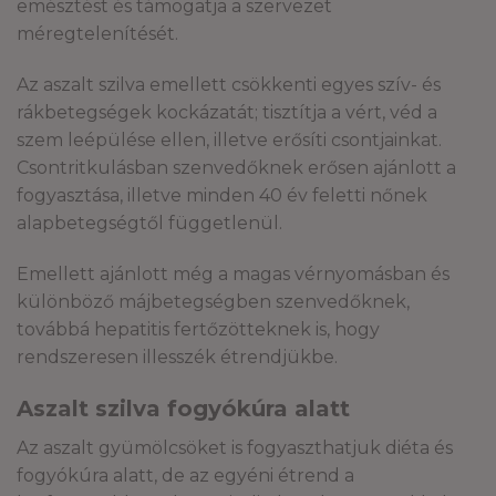
emésztést és támogatja a szervezet
méregtelenítését.
Az aszalt szilva emellett csökkenti egyes szív- és
rákbetegségek kockázatát; tisztítja a vért, véd a
szem leépülése ellen, illetve erősíti csontjainkat.
Csontritkulásban szenvedőknek erősen ajánlott a
fogyasztása, illetve minden 40 év feletti nőnek
alapbetegségtől függetlenül.
Emellett ajánlott még a magas vérnyomásban és
különböző májbetegségben szenvedőknek,
továbbá hepatitis fertőzötteknek is, hogy
rendszeresen illesszék étrendjükbe.
Aszalt szilva fogyókúra alatt
Az aszalt gyümölcsöket is fogyaszthatjuk diéta és
fogyókúra alatt, de az egyéni étrend a