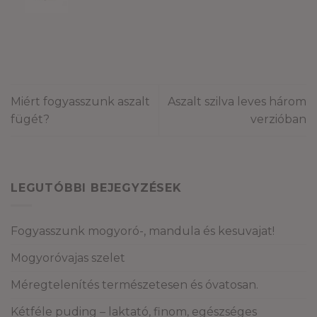
1
770 Ft
-
32
090 Ft
Miért fogyasszunk aszalt
Aszalt szilva leves három
fügét?
verzióban
LEGUTÓBBI BEJEGYZÉSEK
Fogyasszunk mogyoró-, mandula és kesuvajat!
Mogyoróvajas szelet
Méregtelenítés természetesen és óvatosan.
Kétféle puding – laktató, finom, egészséges