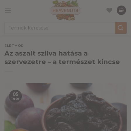
Skip
to
content
Keresés
a
következőre:
ÉLETMÓD
Az aszalt szilva hatása a
szervezetre – a természet kincse
05
febr