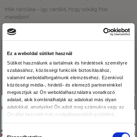
Mák tárolása – így csináld, hogy sokáig friss
maradjon!
ARCHÍVUM
2026. augusztus
Ez a weboldal sütiket használ
Sütiket használunk a tartalmak és hirdetések személyre
2026. július
szabásához, közösségi funkciók biztosításához,
2026. június
valamint weboldalforgalmunk elemzéséhez. Ezenkívül
közösségi média-, hirdető- és elemező partnereinkkel
2026. május
megosztjuk az Ön weboldalhasználatra vonatkozó
2026. április
Köszönjük,hogy
adatait, akik kombinálhatják az adatokat más olyan
X
adatokkal, amelyeket Ön adott meg számukra vagy az
olvasod a blogunkat!
2026. március
Ön által használt más szolgáltatásokból gyűjtöttek.
Ezért
2026. február
megajándékozunk egy
Hozzájárulás
kis csomag hibiszkusz
2026. január