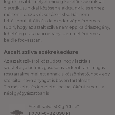
legfontosabb, melyet mindig kezelőorvosunkkal,
dietetikusunkkal közösen alakítsunk ki és ehhez
mérten illesszük étkezéseinkbe. Bár nem
feltétlenül tiltólistás, de mindenképp érdemes
tudni, hogy az aszalt szilva nem épp kalóriaszegény,
lehetőleg csak napi néhány szemmel érdemes
belőle fogyasztani.
Aszalt szilva székrekedésre
Az aszalt szilváról köztudott, hogy lazítja a
székletet, a bélmozgásokat is serkenti, ami magas
rosttartalma mellett annak is köszönhető, hogy egy
szorbitol nevű anyagot is bőven tartalmaz.
Természetes és kíméletes hashajtóként ismerik a
népi gyógyászatban is.
Aszalt szilva 500g "Chile"
Ártartomány:
1 770
Ft
–
32 090
Ft