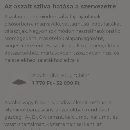
Az aszalt szilva hatása a szervezetre
Aszalásra nem minden szilvafajt ajánlanak.
Elsősorban a magvaváló, vastaghúsú, édes fajtákat
választják. Nagyon sok módon használható: önálló
csemegeként, más ételek alapanyagaként,
kiegészítéseként. Használhatjuk süteményekhez,
desszertekhez, mártásokban, szószokban, hús- és
halételekhez, salátákhoz adva is.
Aszalt szilva 500g "Chile"
Ártartomány:
1 770
Ft
–
32 090
Ft
1
770 Ft
-
Aszalva vagy frissen is, a szilva élelmi rostban és
32
vitaminokban, ásványi anyagokban rendkívül
090 Ft
gazdag. A-, B-, C-vitamint, kalciumot, káliumot és
vasat is tartalmaz. Közismerten serkenti az