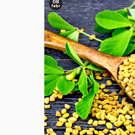
08
febr