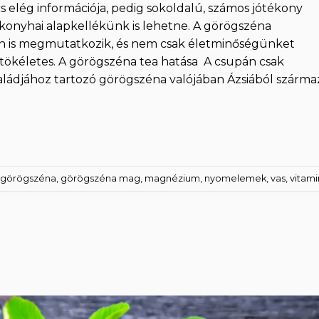
s elég információja, pedig sokoldalú, számos jótékony
konyhai alapkellékünk is lehetne. A görögszéna
en is megmutatkozik, és nem csak életminőségünket
is tökéletes. A görögszéna tea hatása A csupán csak
ládjához tartozó görögszéna valójában Ázsiából származ
görögszéna
,
görögszéna mag
,
magnézium
,
nyomelemek
,
vas
,
vitam