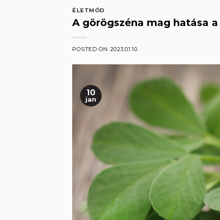
ÉLETMÓD
A görögszéna mag hatása a 
POSTED ON
2023.01.10.
10
jan