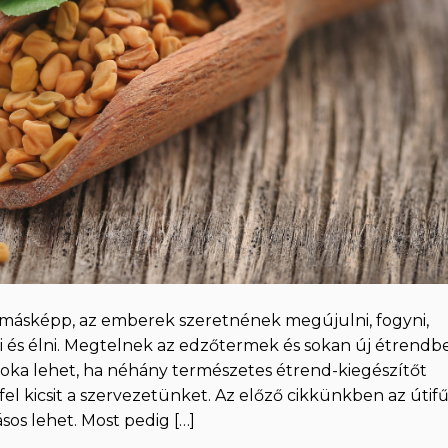
z másképp, az emberek szeretnének megújulni, fogyni,
 és élni. Megtelnek az edzőtermek és sokan új étrendb
foka lehet, ha néhány természetes étrend-kiegészítőt
el kicsit a szervezetünket. Az előző cikkünkben az útif
os lehet. Most pedig […]