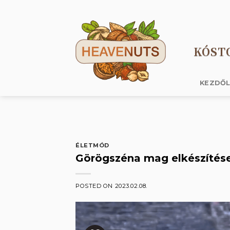
Skip
to
content
KÓST
KEZDŐ
ÉLETMÓD
Görögszéna mag elkészítés
POSTED ON
2023.02.08.