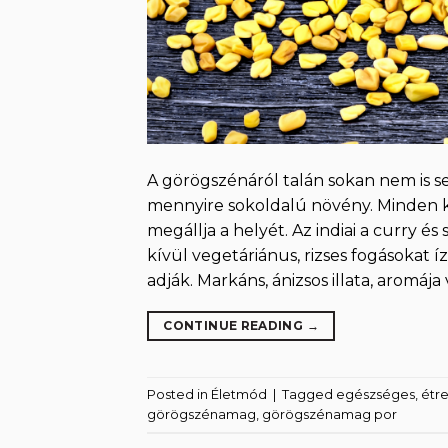
A görögszénáról talán sokan nem is se
mennyire sokoldalú növény. Minden k
megállja a helyét. Az indiai a curry 
kívül vegetáriánus, rizses fogásokat
adják. Markáns, ánizsos illata, aromá
CONTINUE READING
→
Posted in
Életmód
|
Tagged
egészséges
,
étr
görögszénamag
,
görögszénamag por