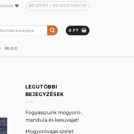
BELÉPÉS / REGISZTRÁCIÓ
vencek
eresés
0
FT
övetkezőre:
M
BLOG
LEGUTÓBBI
BEJEGYZÉSEK
Fogyasszunk mogyoró-,
mandula és kesuvajat!
Mogyoróvajas szelet