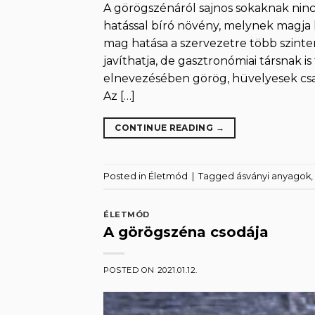
A görögszénáról sajnos sokaknak ninc
hatással bíró növény, melynek magja 
mag hatása a szervezetre több szint
javíthatja, de gasztronómiai társnak 
elnevezésében görög, hüvelyesek csa
Az […]
CONTINUE READING
→
Posted in
Életmód
|
Tagged
ásványi anyagok
,
ÉLETMÓD
A görögszéna csodája
POSTED ON
2021.01.12.