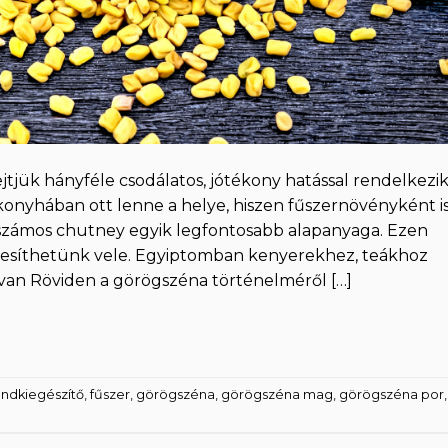
jtjük hányféle csodálatos, jótékony hatással rendelkezik
onyhában ott lenne a helye, hiszen fűszernövényként i
és számos chutney egyik legfontosabb alapanyaga. Ezen
 ízesíthetünk vele. Egyiptomban kenyerekhez, teákhoz
ja van Röviden a görögszéna történelméről […]
endkiegészítő
,
fűszer
,
görögszéna
,
görögszéna mag
,
görögszéna por
,