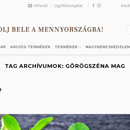
Hírlevél
Ügyfélszolgálat
Ked
OLJ BELE A MENNYORSZÁGBA!
K
a
k
LAP
AKCIÓS TERMÉKEK
TERMÉKEK
NAGYKERESKEDELE
TAG ARCHÍVUMOK:
GÖRÖGSZÉNA MAG
e