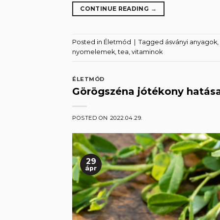
CONTINUE READING
→
Posted in
Életmód
|
Tagged
ásványi anyagok
,
nyomelemek
,
tea
,
vitaminok
ÉLETMÓD
Görögszéna jótékony hatása
POSTED ON
2022.04.29.
29
ápr