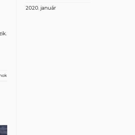
2020. január
ik.
inok