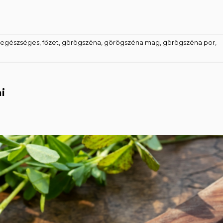
egészséges
,
főzet
,
görögszéna
,
görögszéna mag
,
görögszéna por
,
i