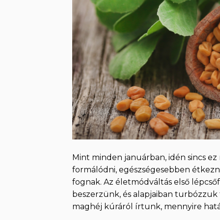
Mint minden januárban, idén sincs e
formálódni, egészségesebben étkezni
fognak. Az életmódváltás első lépcső
beszerzünk, és alapjaiban turbózzuk f
maghéj kúráról írtunk, mennyire hatás