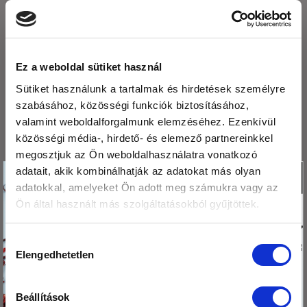
búzaliszt
fogyaztása
Ez a weboldal sütiket használ
LEGUTÓBBI BEJEGYZÉSEK
Sütiket használunk a tartalmak és hirdetések személyre
szabásához, közösségi funkciók biztosításához,
Fogyasszunk mogyoró-, mandula és kesuvajat!
valamint weboldalforgalmunk elemzéséhez. Ezenkívül
közösségi média-, hirdető- és elemező partnereinkkel
Mogyoróvajas szelet
megosztjuk az Ön weboldalhasználatra vonatkozó
Köszönjük,hogy
Méregtelenítés természetesen és óvatosan.
adatait, akik kombinálhatják az adatokat más olyan
X
adatokkal, amelyeket Ön adott meg számukra vagy az
olvasod a blogunkat!
Kétféle puding – laktató, finom, egészséges
Ön által használt más szolgáltatásokból gyűjtöttek.
Ezért
Mák tárolása – így csináld, hogy sokáig friss
megajándékozunk egy
maradjon!
Hozzájárulás
kis csomag hibiszkusz
Elengedhetetlen
kiválasztása
virág teával!
ARCHÍVUM
Beállítások
Tedd a kosaradba