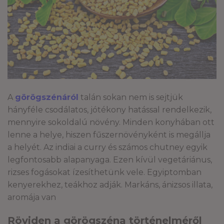
A
görögszénáról
talán sokan nem is sejtjük
hányféle csodálatos, jótékony hatással rendelkezik,
mennyire sokoldalú növény. Minden konyhában ott
lenne a helye, hiszen fűszernövényként is megállja
a helyét. Az indiai a curry és számos chutney egyik
legfontosabb alapanyaga. Ezen kívül vegetáriánus,
rizses fogásokat ízesíthetünk vele. Egyiptomban
kenyerekhez, teákhoz adják. Markáns, ánizsos illata,
aromája van
Röviden a görögszéna történelméről