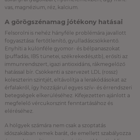
vas, magnézium, réz, kalcium.
A görögszénamag jótékony hatásai
Felsorolni is nehéz hányféle problémára javallott
fogyasztása: fertőtlenítő, gyulladáscsökkentő.
Enyhíti a különféle gyomor- és bélpanaszokat
(puffadás, IBS tünetei, székrekedés,stb), erősíti az
immunrendszert, igazi antioxidáns, rákmegelőző
hatással bír. Csökkenti a szervezet LDL (rossz)
koleszterin szintjét, eltávolítja a lerakódásokat az
érfalakról, így hozzájárul egyes szív- és érrendszeri
betegségek elkerüléséhez. Kifejezetten ajánlott a
megfelelő vércukorszint fenntartásához és
eléréséhez.
A hölgyek számára nem csak a szoptatás
időszakában remek barát, de emellett szabályozza