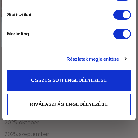
az ajándékodat,
2026. augusztus
nehogy itt
Statisztikai
2026. július
felejtsd!
2026. június
Marketing
Kosárba teszem az ajándékomat
2026. május
2026. április
Részletek megjelenítése
2026. március
2026. február
ÖSSZES SÜTI ENGEDÉLYEZÉSE
2026. január
2025. december
KIVÁLASZTÁS ENGEDÉLYEZÉSE
2025. november
2025. október
2025. szeptember