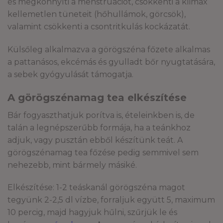
és megkönnyíti a menstruációt, csökkenti a klimax
kellemetlen tüneteit (hőhullámok, görcsök),
valamint csökkenti a csontritkulás kockázatát.
Külsőleg alkalmazva a görögszéna főzete alkalmas
a pattanásos, ekcémás és gyulladt bőr nyugtatására,
a sebek gyógyulását támogatja.
A görögszénamag tea elkészítése
Bár fogyaszthatjuk porítva is, ételeinkben is, de
talán a legnépszerűbb formája, ha a teánkhoz
adjuk, vagy pusztán ebből készítünk teát. A
görögszénamag tea főzése pedig semmivel sem
nehezebb, mint bármely másiké.
Elkészítése: 1-2 teáskanál görögszéna magot
tegyünk 2-2,5 dl vízbe, forraljuk együtt 5, maximum
10 percig, majd hagyjuk hűlni, szűrjük le és