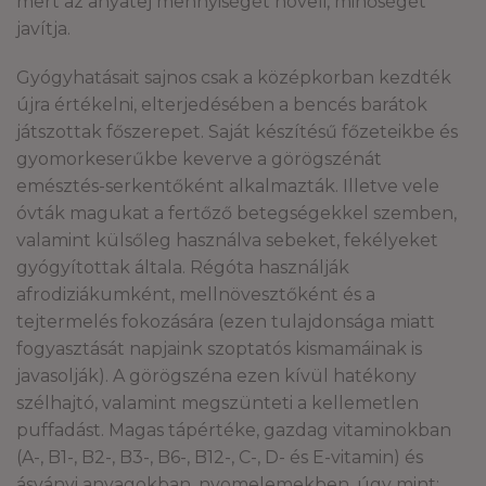
mert az anyatej mennyiségét növeli, minőségét
javítja.
Gyógyhatásait sajnos csak a középkorban kezdték
újra értékelni, elterjedésében a bencés barátok
játszottak főszerepet. Saját készítésű főzeteikbe és
gyomorkeserűkbe keverve a görögszénát
emésztés-serkentőként alkalmazták. Illetve vele
óvták magukat a fertőző betegségekkel szemben,
valamint külsőleg használva sebeket, fekélyeket
gyógyítottak általa. Régóta használják
afrodiziákumként, mellnövesztőként és a
tejtermelés fokozására (ezen tulajdonsága miatt
fogyasztását napjaink szoptatós kismamáinak is
javasolják). A görögszéna ezen kívül hatékony
szélhajtó, valamint megszünteti a kellemetlen
puffadást. Magas tápértéke, gazdag vitaminokban
(A-, B1-, B2-, B3-, B6-, B12-, C-, D- és E-vitamin) és
ásványi anyagokban, nyomelemekben, úgy mint: