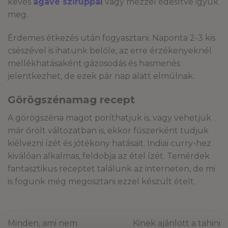
kevés
agavé sziruppa
l
vagy mézzel édesítve igyuk
meg.
Érdemes étkezés után fogyasztani. Naponta 2-3 kis
csészével is ihatunk belőle, az erre érzékenyeknél
mellékhatásaként gázosodás és hasmenés
jelentkezhet, de ezek pár nap alatt elmúlnak.
Görögszénamag recept
A görögszéna magot poríthatjuk is, vagy vehetjük
már őrölt változatban is, ekkor fűszerként tudjuk
kiélvezni ízét és jótékony hatásait. Indiai curry-hez
kiválóan alkalmas, feldobja az étel ízét. Temérdek
fantasztikus receptet találunk az interneten, de mi
is fogunk még megosztani ezzel készült ételt.
Minden, ami nem
Kinek ajánlott a tahini