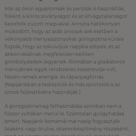
Már az ókori egyiptomiak és perzsák is használták,
főként a kóros soványságot és az étvágytalanságot
kezelték zúzott magvaival. Annyira hatékonyan
működött, hogy az arab orvosok sok esetben a
vékonyabb menyasszonyokat görögszéna kúrára
fogták, hogy az esküvőjük napjára szépek, és az
akkori ideálnak megfelelően kellően
gömbölydedek legyenek. Rómában a gladiátorok
menüjének egyik rendszeres összetevője volt,
hiszen remek energia- és tápanyagforrás.
(Napjainkban a testépítők és más sportolók is az
izmok fejlesztésére használják.)
A görögszénamag felhasználása azonban nem a
fűszer voltában merül ki. Számtalan gyógyhatása
ismert. Napjaink kismamái mai napig fogyasztják
teaként vagy őrülve, vitaminkészítmény részeként,