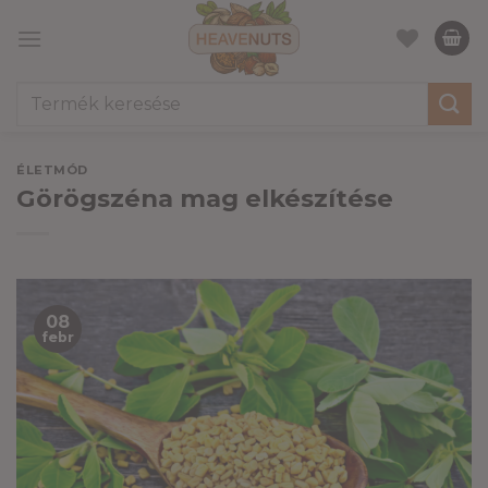
Skip
to
content
Keresés
a
következőre:
ÉLETMÓD
Görögszéna mag elkészítése
08
febr