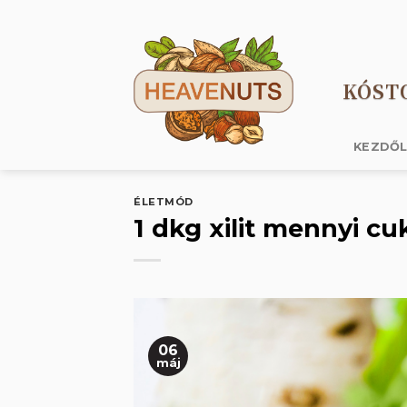
Skip
to
content
KÓST
KEZDŐ
ÉLETMÓD
1 dkg xilit mennyi c
06
máj