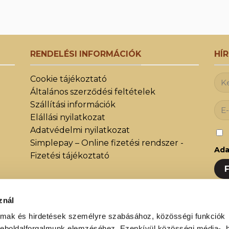
RENDELÉSI INFORMÁCIÓK
HÍ
Cookie tájékoztató
Általános szerződési feltételek
Szállítási információk
Elállási nyilatkozat
Adatvédelmi nyilatkozat
Simplepay – Online fizetési rendszer -
Ada
Fizetési tájékoztató
znál
Iratk
almak és hirdetések személyre szabásához, közösségi funkciók
közöt
weboldalforgalmunk elemzéséhez. Ezenkívül közösségi média-, h