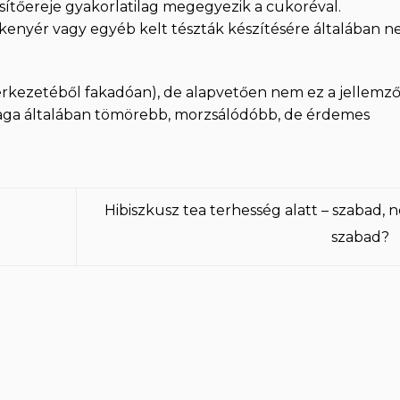
sítőereje gyakorlatilag megegyezik a cukoréval.
kenyér vagy egyéb kelt tészták készítésére általában 
erkezetéből fakadóan), de alapvetően nem ez a jellemző
llaga általában tömörebb, morzsálódóbb, de érdemes
Hibiszkusz tea terhesség alatt – szabad, 
szabad?