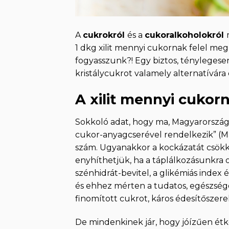
A
cukrokról
és a
cukoralkoholokról
1 dkg xilit mennyi cukornak felel meg
fogyasszunk?! Egy biztos, ténylegese
kristálycukrot valamely alternatívára 
A xilit mennyi cukor
Sokkoló adat, hogy ma, Magyarország
cukor-anyagcserével rendelkezik” (Ma
szám. Ugyanakkor a kockázatát csökke
enyhíthetjük, ha a táplálkozásunkra
szénhidrát-bevitel, a glikémiás index
és ehhez mérten a tudatos, egészsége
finomított cukrot, káros édesítősze
De mindenkinek jár, hogy jóízűen étk