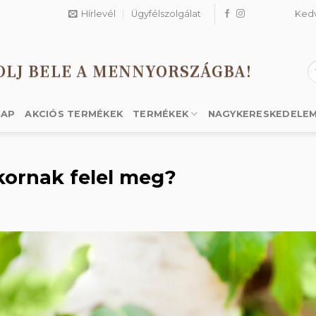
Hírlevél
Ügyfélszolgálat
Ked
OLJ BELE A MENNYORSZÁGBA!
K
a
k
LAP
AKCIÓS TERMÉKEK
TERMÉKEK
NAGYKERESKEDELE
ukornak felel meg?