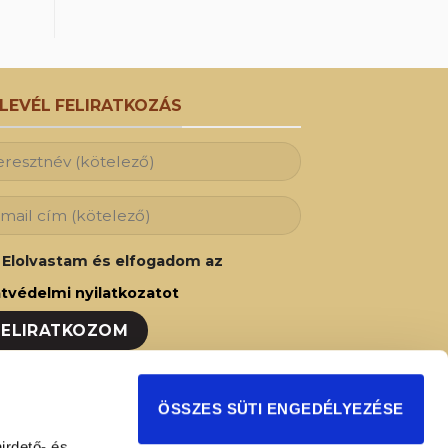
RLEVÉL FELIRATKOZÁS
Elolvastam és elfogadom az
tvédelmi nyilatkozatot
ozzon fel hírlevelünkre és Ön is az elsők
ÖSSZES SÜTI ENGEDÉLYEZÉSE
t fog értesülni legújabb akcióinkról,
irdető- és