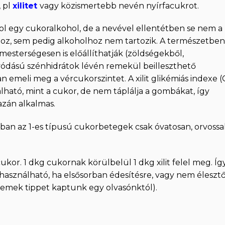
, pl
xilitet
vagy közismertebb nevén nyírfacukrot.
itol egy cukoralkohol, de a nevével ellentétben se nem a
, sem pedig alkoholhoz nem tartozik. A természetben 
esterségesen is előállíthatják (zöldségekből,
vódású szénhidrátok lévén remekül beilleszthető
an emeli meg a vércukorszintet. A xilit glikémiás indexe (
ató, mint a cukor, de nem táplálja a gombákat, így
azán alkalmas.
ban az 1-es típusú cukorbetegek csak óvatosan, orvossa
cukor. 1 dkg cukornak körülbelül 1 dkg xilit felel meg. Íg
is használható, ha elsősorban édesítésre, vagy nem éleszt
remek tippet kaptunk egy olvasónktól).