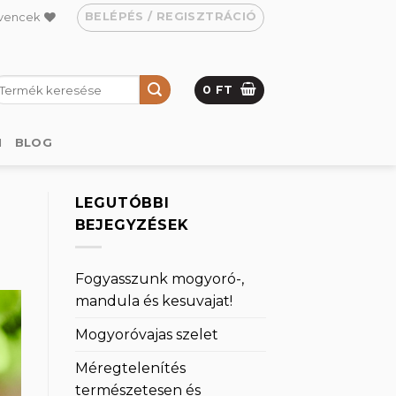
BELÉPÉS / REGISZTRÁCIÓ
vencek
eresés
0
FT
övetkezőre:
M
BLOG
LEGUTÓBBI
BEJEGYZÉSEK
Fogyasszunk mogyoró-,
mandula és kesuvajat!
Mogyoróvajas szelet
Méregtelenítés
természetesen és