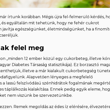
már írtunk korábban. Mégis újra fel-felmerülő kérdés, h
, és egyáltalán mit tehetünk, hogy ne fehér cukrot
n javítja egészségünket, életminőségünket, ha a finomít
cseréljük.
nak felel meg
on „minden 12 ember közül egy cukorbeteg, illetve kór
gyar Diabetes Társaság statisztikája). Ez borzasztó mag
nthetjük, illetve a már kialakult cukorbetegség tünete
 odafigyelünk. Alapvetően lényeges a megfelelő
 és a lassú felszívódású szénhidrátok fogalmának megért
s táplálkozás kialakítása. Ennek pedig egyik eleme, ho
reket nem viszünk be szervezetünkbe.
ezzen. Remek megoldás az édes íz elérésére, élvezetére