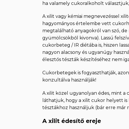
ha valamely cukoralkoholt választjuk
A xilit vagy kémiai megnevezéssel xil
hagyományos értelembe vett cukorhoz
megtalálható anyagokról van szó, de m
gyümölcsökből kivonva). Lassú felszí
cukorbeteg / IR diétába is, hiszen lass
nagyon alacsony és ugyanúgy használh
élesztős tészták készítéséhez nem ig
Cukorbetegek is fogyaszthatják, azon
konzultálva használják!
A xilit közel ugyanolyan édes, mint a 
láthatjuk, hogy a xilit cukor helyett 
tésztákhoz használjuk (bár erre már 
A xilit édesítő ereje