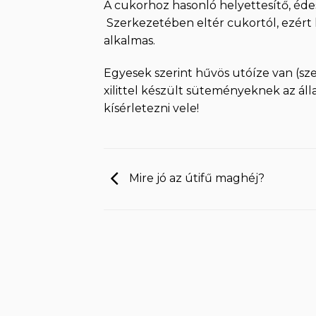
A cukorhoz hasonló helyettesítő, éde
Szerkezetében eltér cukortól, ezért 
alkalmas.
Egyesek szerint hűvös utóíze van (sz
xilittel készült süteményeknek az á
kísérletezni vele!
Mire jó az útifű maghéj?