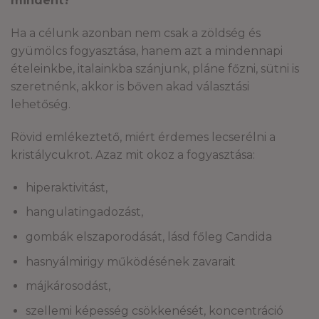
mindent?
Ha a célunk azonban nem csak a zöldség és
gyümölcs fogyasztása, hanem azt a mindennapi
ételeinkbe, italainkba szánjunk, pláne főzni, sütni is
szeretnénk, akkor is bőven akad választási
lehetőség.
Rövid emlékeztető, miért érdemes lecserélni a
kristálycukrot. Azaz mit okoz a fogyasztása:
hiperaktivitást,
hangulatingadozást,
gombák elszaporodását, lásd főleg Candida
hasnyálmirigy működésének zavarait
májkárosodást,
szellemi képesség csökkenését, koncentráció