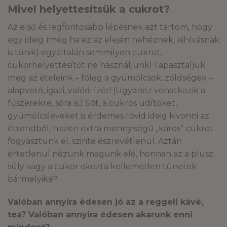
Mivel helyettesítsük a cukrot?
Az első és legfontosabb lépésnek azt tartom, hogy
egy ideig (még ha ez az elején nehéznek, kihívásnak
is tűnik) egyáltalán semmilyen cukrot,
cukorhelyettesítőt ne használjunk! Tapasztaljuk
meg az ételeink – főleg a gyümölcsök, zöldségek –
alapvető, igazi, valódi ízét! (Ugyanez vonatkozik a
fűszerekre, sóra is.) Sőt, a cukros üdítőket,
gyümölcsleveket is érdemes rövid ideig kivonni az
étrendből, hiszen extra mennyiségű „káros” cukrot
fogyasztunk el, szinte észrevétlenül. Aztán
értetlenül nézünk magunk elé, honnan az a plusz
súly vagy a cukor okozta kellemetlen tünetek
bármelyike?!
Valóban annyira édesen jó az a reggeli kávé,
tea? Valóban annyira édesen akarunk enni