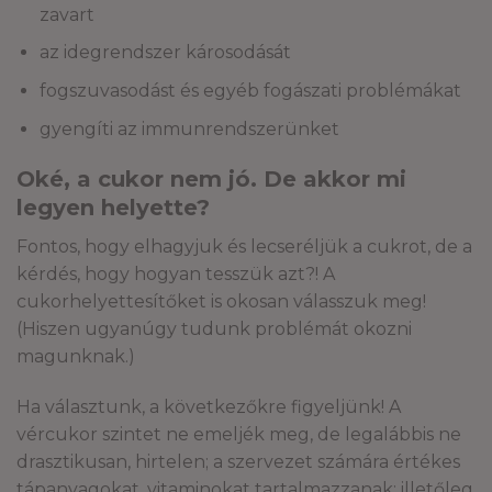
zavart
az idegrendszer károsodását
fogszuvasodást és egyéb fogászati problémákat
gyengíti az immunrendszerünket
Oké, a cukor nem jó. De akkor mi
legyen helyette?
Fontos, hogy elhagyjuk és lecseréljük a cukrot, de a
kérdés, hogy hogyan tesszük azt?! A
cukorhelyettesítőket is okosan válasszuk meg!
(Hiszen ugyanúgy tudunk problémát okozni
magunknak.)
Ha választunk, a következőkre figyeljünk! A
vércukor szintet ne emeljék meg, de legalábbis ne
drasztikusan, hirtelen; a szervezet számára értékes
tápanyagokat, vitaminokat tartalmazzanak; illetőleg