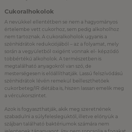
Cukoralhokolok
A nevükkel ellentétben se nem a hagyományos
értelembe vett cukorhoz, sem pedig alkoholhoz
nem tartoznak. A cukoralkoholok ugyanis a
szénhidrátok redukciójából – az a folyamat, mely
során a vegyületből oxigént vonnak el- képződő
többértékű alkoholok. A természetben is
megtalálható anyagokról van szó, de
mesterségesen is előállíthatják. Lassú felszívódású
szénhidrátok lévén remekül beilleszthetőek
cukorbeteg/IR diétába is, hiszen lassan emelik meg
a vércukorszintet.
Azok is fogyaszthatják, akik meg szeretnének
szabadulni a súlyfeleslegüktől, illetve előnyük a
szájban található baktériumok számára nem
jelentenek tápanyagot, így nem roncsolja a fogakat.