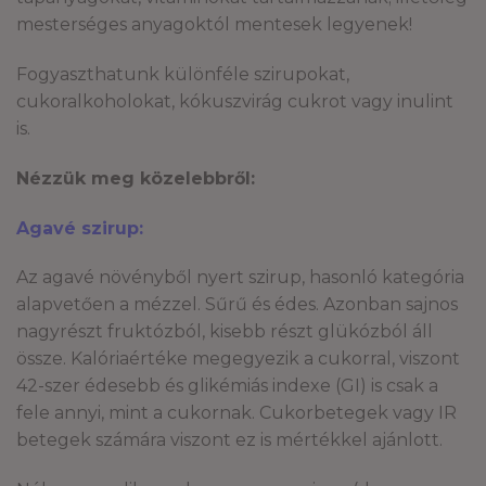
mesterséges anyagoktól mentesek legyenek!
Fogyaszthatunk különféle szirupokat,
cukoralkoholokat, kókuszvirág cukrot vagy inulint
is.
Nézzük meg közelebbről:
Agavé szirup:
Az agavé növényből nyert szirup, hasonló kategória
alapvetően a mézzel. Sűrű és édes. Azonban sajnos
nagyrészt fruktózból, kisebb részt glükózból áll
össze. Kalóriaértéke megegyezik a cukorral, viszont
42-szer édesebb és glikémiás indexe (GI) is csak a
fele annyi, mint a cukornak. Cukorbetegek vagy IR
betegek számára viszont ez is mértékkel ajánlott.