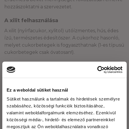
hozzászoktatni a szervezetet.
A xilit felhasználása
A xilit (nyírfacukor, xylitol) utóízmentes, hűs, édes
ízű, természetes édesítőszer. A cukorhoz hasonló,
melyet cukorbetegek is fogyaszthatnak (1-es típusú
cukorbetegek csak óvatosan!).
Tökéletesen helyettesíti a cukrot. Használható
bármilyen süteményben, desszertben, teában,
kávéban. Azonban a nyírfacukor szerkezetében
eltér a cukortól, kenyér vagy egyéb kelt tészták
Ez a weboldal sütiket használ
készítésére nem alkalmas. A xilit édesítőereje
Sütiket használunk a tartalmak és hirdetések személyre
gyakorlatilag megegyezik a cukoréval. Vagyis 10
szabásához, közösségi funkciók biztosításához,
dkg cukor = 10 dkg xilit.
valamint weboldalforgalmunk elemzéséhez. Ezenkívül
közösségi média-, hirdető- és elemező partnereinkkel
Sokan nem tudják, de a xilit karamellizálható is.
megosztjuk az Ön weboldalhasználatra vonatkozó