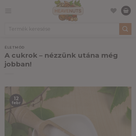
Skip
to
content
Keresés
a
következőre:
ÉLETMÓD
A cukrok – nézzünk utána még
jobban!
12
febr