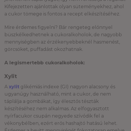
Kifejezetten ajánlottak olyan süteményekhez, ahol
a cukor tömege is fontos a recept elkészítéséhez.
Mire érdemes figyelni? Bár rengeteg előnnyel
büszkélkedhetnek a cukoralkoholok, de nagyobb
mennyiségben az érzékenyebbeknél hasmenést,
görcsöket, puffadást okozhatnak.
A legismertebb cukoralkoholok:
Xylit
A
xylit
glikémiás indexe (GI) nagyon alacsony és
ugyanúgy használható, mint a cukor, de nem
táplálja a gombákat, így élesztős tészták
készítéséhez nem alkalmas. Az elfogyasztott
nyírfacukor csupán negyede szívódik fel a
vékonybélben, ezért erős hashajtó hatású lehet.
Érdemes a bevitt mennyiségét fokozatosan emelve