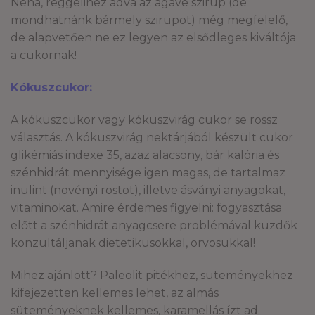
Néha, reggelihez adva az agave szirup (de
mondhatnánk bármely szirupot) még megfelelő,
de alapvetően ne ez legyen az elsődleges kiváltója
a cukornak!
Kókuszcukor:
A kókuszcukor vagy kókuszvirág cukor se rossz
választás. A kókuszvirág nektárjából készült cukor
glikémiás indexe 35, azaz alacsony, bár kalória és
szénhidrát mennyisége igen magas, de tartalmaz
inulint (növényi rostot), illetve ásványi anyagokat,
vitaminokat. Amire érdemes figyelni: fogyasztása
előtt a szénhidrát anyagcsere problémával küzdők
konzultáljanak dietetikusokkal, orvosukkal!
Mihez ajánlott? Paleolit pitékhez, süteményekhez
kifejezetten kellemes lehet, az almás
süteményeknek kellemes, karamellás ízt ad.