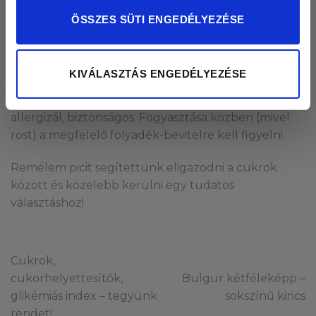
ÖSSZES SÜTI ENGEDÉLYEZÉSE
A kakukktojás: inulin
És végül az inulin, mely a poliszacharidok teljesen
külön alcsoportja. Növényi rost, mely számos
KIVÁLASZTÁS ENGEDÉLYEZÉSE
növényben megtalálható. Édesítőképessége miatt
sokféle süteményben, ételben használható. Nem
allergizál, biztonságos. Fogyasztása közben (mivel
rost) a megfelelő folyadék-bevitelre kell figyelni.
Remélem picit segítettünk eligazodni a cukrok
között és közelebb kerülni egy tudatos
választáshoz!
Cukrok,
cukorhelyettesítők,
Bulgur kétféleképp –
glikémiás index – tegyünk
sokszínű kincs
rendet!