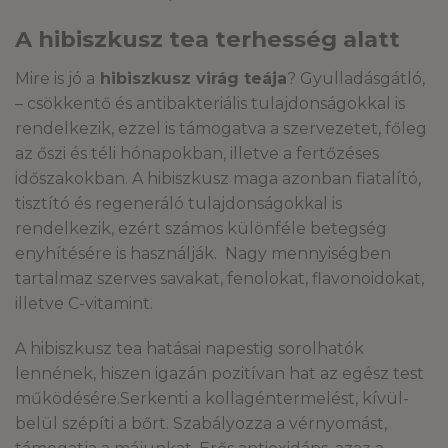
A hibiszkusz tea terhesség alatt
Mire is jó a
hibiszkusz virág teája
? Gyulladásgátló,
– csökkentő és antibakteriális tulajdonságokkal is
rendelkezik, ezzel is támogatva a szervezetet, főleg
az őszi és téli hónapokban, illetve a fertőzéses
időszakokban. A hibiszkusz maga azonban fiatalító,
tisztító és regeneráló tulajdonságokkal is
rendelkezik, ezért számos különféle betegség
enyhítésére is használják. Nagy mennyiségben
tartalmaz szerves savakat, fenolokat, flavonoidokat,
illetve C-vitamint.
A hibiszkusz tea hatásai napestig sorolhatók
lennének, hiszen igazán pozitívan hat az egész test
működésére.Serkenti a kollagéntermelést, kívül-
belül szépíti a bőrt. Szabályozza a vérnyomást,