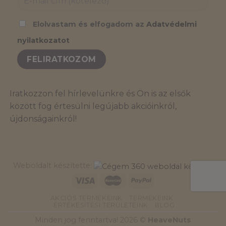
Elolvastam és elfogadom az
Adatvédelmi
nyilatkozatot
Iratkozzon fel hírlevelünkre és Ön is az elsők
között fog értesülni legújabb akcióinkról,
újdonságainkról!
Weboldalt készítette:
AKCIÓS TERMÉKEINK
TERMÉKEINK
ÉRTÉKESÍTÉSI TERÜLETEINK
BLOG
Minden jog fenntartva! 2026 ©
HeaveNuts