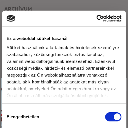
ARCHÍVUM
2026. augusztus
2026. július
Ez a weboldal sütiket használ
Sütiket használunk a tartalmak és hirdetések személyre
2026. június
szabásához, közösségi funkciók biztosításához,
2026. május
valamint weboldalforgalmunk elemzéséhez. Ezenkívül
közösségi média-, hirdető- és elemező partnereinkkel
2026. április
megosztjuk az Ön weboldalhasználatra vonatkozó
2026. március
Köszönjük,hogy
adatait, akik kombinálhatják az adatokat más olyan
X
adatokkal, amelyeket Ön adott meg számukra vagy az
olvasod a blogunkat!
2026. február
Ön által használt más szolgáltatásokból gyűjtöttek.
Ezért
2026. január
megajándékozunk egy
Hozzájárulás
kis csomag hibiszkusz
2025. december
Elengedhetetlen
kiválasztása
virág teával!
2025. november