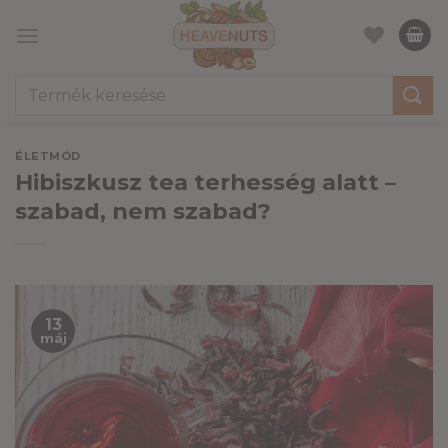
Skip
to
content
Keresés
a
következőre:
ÉLETMÓD
Hibiszkusz tea terhesség alatt –
szabad, nem szabad?
13
máj