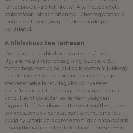
fentebbi okra való tekintettel. A terhesség adott
szakaszában minden bizonnyal lehet fogyasztani a
megbeszélt mennyiségben, de semmiképp
korlátlanul.
A hibiszkusz tea terhesen
Pontosabban a hibiszkusz tea terhesség előtt.
Ugyanis még a várandósság megkezdése előtt
fontos, hogy testileg és lelkileg is készen álljunk egy
új élet kihordására, a bennünk növekvő csepp
szervezetnek a lehető legjobb környezetet
biztosítsuk majd. Írtuk, hogy terhesen, csak orvosi
konzultációt követően és kis mennyiségben
fogyasztható. Azonban előtte sokat segíthet, hiszen
sok egészségügyi panaszt csökkenthet, emellett
pedig nyugtatja az idegrendszert így a babavárást is
elősegítheti a megfelelő lelkiállapot elérése révén.