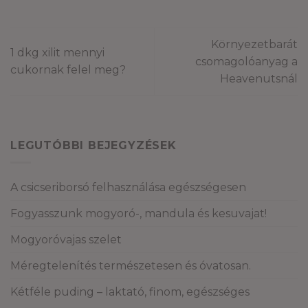
Környezetbarát
1 dkg xilit mennyi
csomagolóanyag a
cukornak felel meg?
Heavenutsnál
LEGUTÓBBI BEJEGYZÉSEK
A csicseriborsó felhasználása egészségesen
Fogyasszunk mogyoró-, mandula és kesuvajat!
Mogyoróvajas szelet
Méregtelenítés természetesen és óvatosan.
Kétféle puding – laktató, finom, egészséges