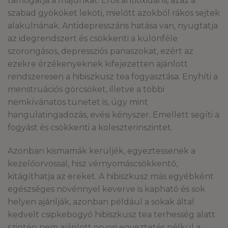
támogatja a májunkat. Erős antioxidáns, azaz a
szabad gyököket leköti, mielőtt azokból rákos sejtek
alakulnának. Antidepresszáns hatása van, nyugtatja
az idegrendszert és csökkenti a különféle
szorongásos, depressziós panaszokat, ezért az
ezekre érzékenyeknek kifejezetten ajánlott
rendszeresen a hibiszkusz tea fogyasztása. Enyhíti a
menstruációs görcsöket, illetve a többi
nemkívánatos tünetet is, úgy mint
hangulatingadozás, evési kényszer. Emellett segíti a
fogyást és csökkenti a koleszterinszintet.
Azonban kismamák kerüljék, egyeztessenek a
kezelőorvossal, hisz vérnyomáscsökkentő,
kitágíthatja az ereket. A hibiszkusz más egyébként
egészséges növénnyel keverve is kapható és sok
helyen ajánlják, azonban például a sokak által
kedvelt csipkebogyó hibiszkusz tea terhesség alatt
szintén nem ajánlott orvosi egyeztetés nélkül a