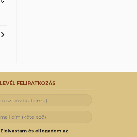
ny
RLEVÉL FELIRATKOZÁS
Elolvastam és elfogadom az