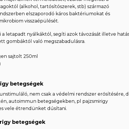
goktól (alkohol, tartósítószerek, stb) származó
endszerben elszaporodó káros baktériumokat és
mikrobiom visszaépülését.
 letapadt nyálkáktól, segíti azok távozását illetve hatá
tt gombáktól való megszabadulásra.
en sajtolt 250ml
t
l
rigy betegségek
nstimuláló, nem csak a védelmi rendszer erősítésére, 
én, autoimmun betegségekben, pl pajzsmirigy
 vele étrendünket dúsítani.
irigy betegségek