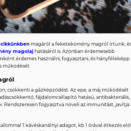
 cikkünkben
magáról a feketekömény magról írtunk, é
mény magolaj
hatásáról is. Azonban érdemesebb
iként érdemes használni, fogyasztani, és hányféleképp
s működését.
agról
on, csökkenti a gázképződést. Az epe, a máj működését
áscsökkentő, fájdalomcsillapító hatású, antibakteriális,
ak. Rendszeresen fogyasztva növeli az immunitást, javítja
lommal 1 kávéskanálnyi adagot, kb 1 órával étkezés előt