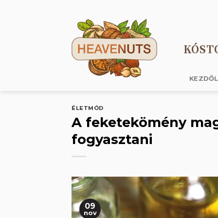
Skip
to
content
KÓST
KEZDŐ
ÉLETMÓD
A feketekömény mago
fogyasztani
09
nov