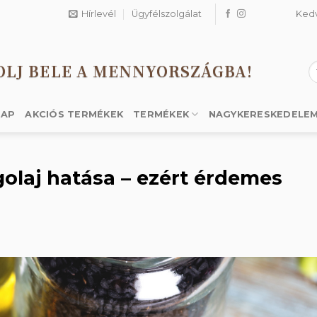
Hírlevél
Ügyfélszolgálat
Ked
OLJ BELE A MENNYORSZÁGBA!
K
a
k
LAP
AKCIÓS TERMÉKEK
TERMÉKEK
NAGYKERESKEDELE
laj hatása – ezért érdemes