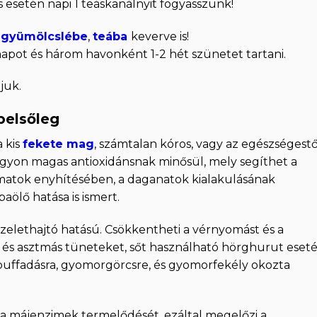
 esetén napi 1 teáskanálnyit fogyasszunk!
a
gyümölcslébe
,
teába
keverve is!
apot és három havonként 1-2 hét szünetet tartani.
juk.
belsőleg
 kis
fekete mag
, számtalan kóros, vagy az egészségestő
Nagyon magas antioxidánsnak minősül, mely segíthet a
amatok enyhítésében, a daganatok kialakulásának
ölő hatása is ismert.
vizelethajtó hatású. Csökkentheti a vérnyomást és a
ás és asztmás tüneteket, sőt használható hörghurut eset
 puffadásra, gyomorgörcsre, és gyomorfekély okozta
a a májenzimek termelődését, ezáltal megelőzi a