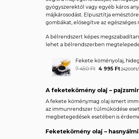
gyógyszerektől vagy egyéb káros anya
májkárosodást. Elpusztítja emésztőr
gombákat, elősegítve az egészséges 
A bélrendszert képes megszabadítani a
lehet a bélrendszerben megtelepede
Fekete köményolaj, hideg
Original
Curren
7 450
Ft
4 995
Ft
24200Ft/
price
price
was:
is:
7
4
A feketekömény olaj – pajzsmi
450 Ft.
995 Ft.
A fekete köménymag olaj ismert immu
az immunrendszer túlműködése eset
megbetegedések esetében is érdemes
Feketekömény olaj – hasnyálm