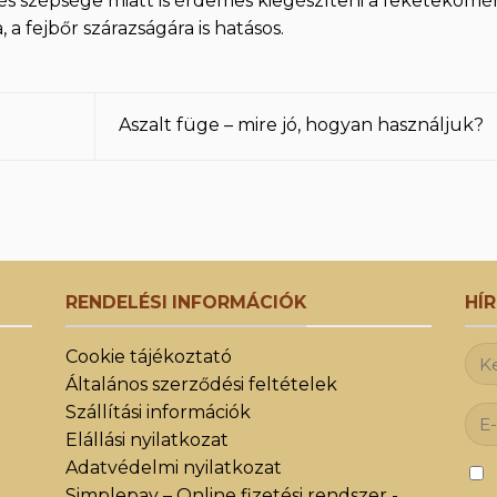
 és szépsége miatt is érdemes kiegészíteni a feketekömé
, a fejbőr szárazságára is hatásos.
g
Aszalt füge – mire jó, hogyan használjuk?
RENDELÉSI INFORMÁCIÓK
HÍ
Cookie tájékoztató
Általános szerződési feltételek
Szállítási információk
Elállási nyilatkozat
Adatvédelmi nyilatkozat
Simplepay – Online fizetési rendszer -