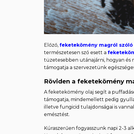
Előző,
feketekömény magról szóló
természetesen szó esett a
feketekö
tüzetesebben utánajárni, hogyan és m
támogatja a szervezetünk egészsége
Röviden a feketekömény m
A feketekömény olaj segít a puffadás
támogatja, mindemellett pedig gyullad
illetve fungicid tulajdonságai is vann
emésztést.
Kúraszerűen fogyasszunk napi 2-3 alka