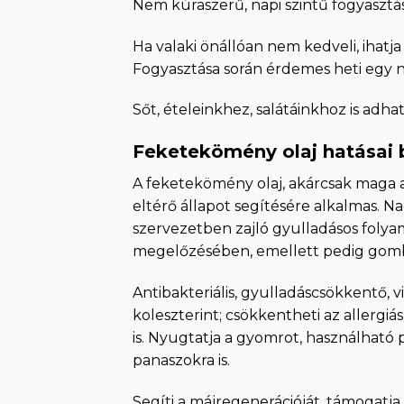
Nem kúraszerű, napi szintű fogyasztás
Ha valaki önállóan nem kedveli, ihatj
Fogyasztása során érdemes heti egy n
Sőt, ételeinkhez, salátáinkhoz is adhat
Feketekömény olaj hatásai 
A feketekömény olaj, akárcsak maga a
eltérő állapot segítésére alkalmas. 
szervezetben zajló gyulladásos foly
megelőzésében, emellett pedig gomba
Antibakteriális, gyulladáscsökkentő, 
koleszterint; csökkentheti az allergi
is. Nyugtatja a gyomrot, használható
panaszokra is.
Segíti a májregenerációját, támogatj