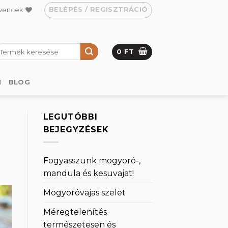
BELÉPÉS / REGISZTRÁCIÓ
vencek
eresés
0
FT
övetkezőre:
M
BLOG
LEGUTÓBBI
BEJEGYZÉSEK
Fogyasszunk mogyoró-,
mandula és kesuvajat!
Mogyoróvajas szelet
Méregtelenítés
természetesen és