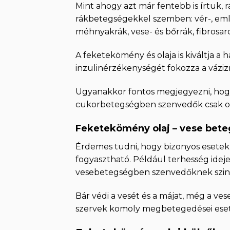
Mint ahogy azt már fentebb is írtuk, r
rákbetegségekkel szemben: vér-, emlő-
méhnyakrák, vese- és bőrrák, fibrosa
A feketekömény és olaja is kiváltja a h
inzulinérzékenységét fokozza a vázi
Ugyanakkor fontos megjegyezni, hogy 
cukorbetegségben szenvedők csak orv
Feketekömény olaj – vese bet
Érdemes tudni, hogy bizonyos esetekb
fogyasztható. Például terhesség ideje
vesebetegségben szenvedőknek szint
Bár védi a vesét és a májat, még a ve
szervek komoly megbetegedései eseté