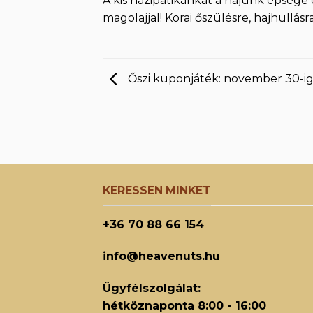
A kis házipatikánkat a hajunk épsége
magolajjal! Korai őszülésre, hajhullásra
Őszi kuponjáték: november 30-i
KERESSEN MINKET
+36 70 88 66 154
info@heavenuts.hu
Ügyfélszolgálat:
hétköznaponta 8:00 - 16:00