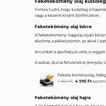
Feketekömény olaj külsőleg
Fontos tudni, hogy külsőleg is használ
vagy a kezelni kívánt bőrfelületet.
Feketekömény olaj bőrre
A feketekömény magolaj olyan bőrprob
ekcéma, a pikkelysömör, az akné / pat
Arcunkat is ápolhatjuk vele, a reggel
A száraz, durva felületekre (könyök, ta
Fekete köményolaj, hideg
Original
Curren
7 450
Ft
4 995
Ft
24200Ft/
price
price
was:
is:
7
4
Feketekömény olaj hajra
450 Ft.
995 Ft.