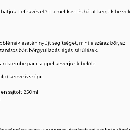
hatjuk. Lefekvés előtt a mellkast és hátat kenjük be vel
lémák esetén nyújt segítséget, mint a száraz bőr, az
tanásos bőr, bőrgyulladás, égési sérülések.
i arckrémbe pár cseppel keverjünk belőle.
lp) kenve is szépít.
en sajtolt 250ml
t
l