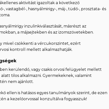
ákellenes aktivitást igazoltak a következő
, vastagbél-, hasnyálmirigy-, máj-, tüdő-, prosztata- és
rcoma.
asnyálmirigy inzulinkiválasztását, másrészt az
zmokban, a májsejtekben és az izomszövetekben.
mivel csökkenti a vércukorszintet, ezért
osi kontroll mellett alkalmazhatják.
egségek
en kerülendő, vagy csakis orvosi felügyelet mellett
 alatt tilos alkalmazni. Gyermekeknek, valamint
én nem ajánlott.
sekő ellen is hatásos egyes tanulmányok szerint, de ezen
n a kezelőorvossal konzultálva fogyasszuk!